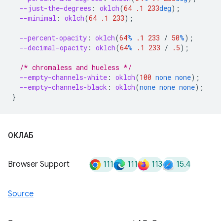
--just-the-degrees
:
oklch
(
64
.1
233
deg
);
--minimal
:
oklch
(
64
.1
233
);
--percent-opacity
:
oklch
(
64
%
.1
233
/
50
%
);
--decimal-opacity
:
oklch
(
64
%
.1
233
/
.5
);
/* chromaless and hueless */
--empty-channels-white
:
oklch
(
100
none
none
);
--empty-channels-black
:
oklch
(
none
none
none
);
}
ОКЛАБ
111
111
113
15.4
Browser Support
Source