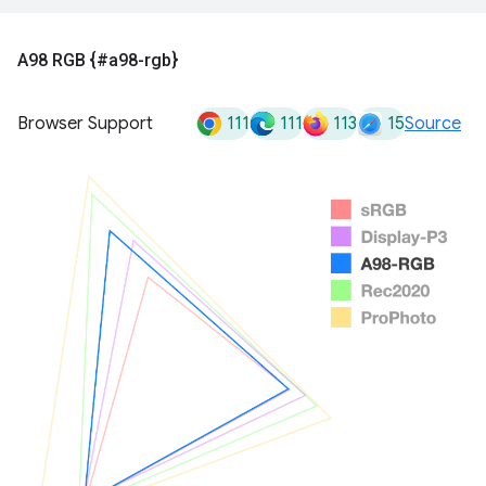
A98 RGB {#a98-rgb}
111
111
113
15
Browser Support
Source