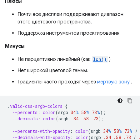
Плюсы
Почти все дисплеи поддерживают диапазон
этого цветового пространства.
Поддержка инструментов проектирования.
Минусы
Не перцептивно линейный (как
lch()
)
Нет широкой цветовой гаммы.
Градиенты часто проходят через
мертвую зону
.
.
valid-css-srgb-colors
{
--percents
:
color
(
srgb
34
%
58
%
73
%
);
--decimals
:
color
(
srgb
.34
.58
.73
);
--percents-with-opacity
:
color
(
srgb
34
%
58
%
73
%
/
--decimals-with-opacity
:
color
(
srgb
.34
.58
.73
/