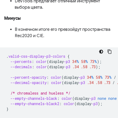
DevTools предлагает отличный инструмент
выбора цвета.
Минусы
В конечном итоге его превзойдут пространства
Rec2020 и CIE.
.
valid-css-display-p3-colors
{
--percents
:
color
(
display
-p3
34
%
58
%
73
%
);
--decimals
:
color
(
display
-p3
.34
.58
.73
);
--percent-opacity
:
color
(
display
-p3
34
%
58
%
73
%
/
--decimal-opacity
:
color
(
display
-p3
.34
.58
.73
/
/* chromaless and hueless */
--empty-channels-black
:
color
(
display
-p3
none
none
--empty-channels-black2
:
color
(
display
-p3
);
}