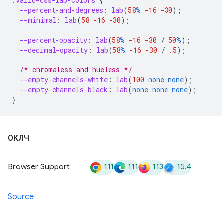
.
valid-css-lab-colors
{
--percent-and-degrees
:
lab
(
58
%
-16
-30
);
--minimal
:
lab
(
58
-16
-30
);
--percent-opacity
:
lab
(
58
%
-16
-30
/
50
%
);
--decimal-opacity
:
lab
(
58
%
-16
-30
/
.5
);
/* chromaless and hueless */
--empty-channels-white
:
lab
(
100
none
none
);
--empty-channels-black
:
lab
(
none
none
none
);
}
ОКЛЧ
111
111
113
15.4
Browser Support
Source