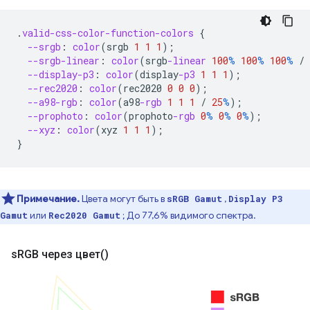
.
valid-css-color-function-colors
{
--srgb
:
color
(
srgb
1
1
1
);
--srgb-linear
:
color
(
srgb
-linear
100
%
100
%
100
%
/
--display-p3
:
color
(
display
-p3
1
1
1
);
--rec2020
:
color
(
rec2020
0
0
0
);
--a98-rgb
:
color
(
a98
-rgb
1
1
1
/
25
%
);
--prophoto
:
color
(
prophoto
-rgb
0
%
0
%
0
%
);
--xyz
:
color
(
xyz
1
1
1
);
}
Примечание.
Цвета могут быть в
,
sRGB Gamut
Display P3
или
; До 77,6% видимого спектра.
Gamut
Rec2020 Gamut
s
RGB через цвет()