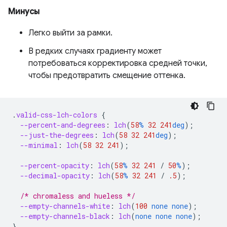
Минусы
Легко выйти за рамки.
В редких случаях градиенту может
потребоваться корректировка средней точки,
чтобы предотвратить смещение оттенка.
.
valid-css-lch-colors
{
--percent-and-degrees
:
lch
(
58
%
32
241
deg
);
--just-the-degrees
:
lch
(
58
32
241
deg
);
--minimal
:
lch
(
58
32
241
);
--percent-opacity
:
lch
(
58
%
32
241
/
50
%
);
--decimal-opacity
:
lch
(
58
%
32
241
/
.5
);
/* chromaless and hueless */
--empty-channels-white
:
lch
(
100
none
none
);
--empty-channels-black
:
lch
(
none
none
none
);
}