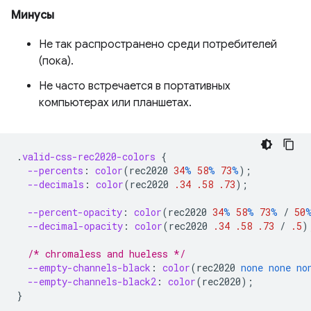
Минусы
Не так распространено среди потребителей
(пока).
Не часто встречается в портативных
компьютерах или планшетах.
.
valid-css-rec2020-colors
{
--percents
:
color
(
rec2020
34
%
58
%
73
%
);
--decimals
:
color
(
rec2020
.34
.58
.73
);
--percent-opacity
:
color
(
rec2020
34
%
58
%
73
%
/
50
--decimal-opacity
:
color
(
rec2020
.34
.58
.73
/
.5
)
/* chromaless and hueless */
--empty-channels-black
:
color
(
rec2020
none
none
no
--empty-channels-black2
:
color
(
rec2020
);
}