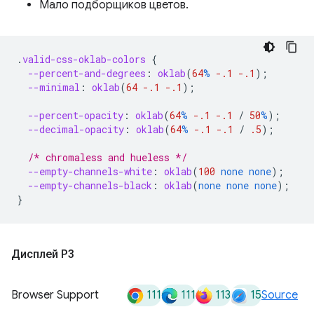
Мало подборщиков цветов.
.
valid-css-oklab-colors
{
--percent-and-degrees
:
oklab
(
64
%
-.1
-.1
);
--minimal
:
oklab
(
64
-.1
-.1
);
--percent-opacity
:
oklab
(
64
%
-.1
-.1
/
50
%
);
--decimal-opacity
:
oklab
(
64
%
-.1
-.1
/
.5
);
/* chromaless and hueless */
--empty-channels-white
:
oklab
(
100
none
none
);
--empty-channels-black
:
oklab
(
none
none
none
);
}
Дисплей P3
111
111
113
15
Browser Support
Source