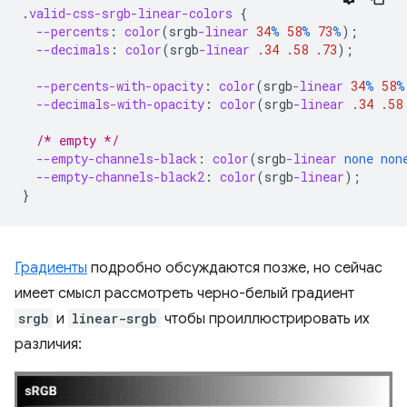
.
valid-css-srgb-linear-colors
{
--percents
:
color
(
srgb
-linear
34
%
58
%
73
%
);
--decimals
:
color
(
srgb
-linear
.34
.58
.73
);
--percents-with-opacity
:
color
(
srgb
-linear
34
%
58
%
--decimals-with-opacity
:
color
(
srgb
-linear
.34
.58
/* empty */
--empty-channels-black
:
color
(
srgb
-linear
none
non
--empty-channels-black2
:
color
(
srgb
-linear
);
}
Градиенты
подробно обсуждаются позже, но сейчас
имеет смысл рассмотреть черно-белый градиент
srgb
и
linear-srgb
чтобы проиллюстрировать их
различия: