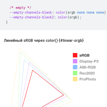
/* empty */
--empty-channels-black
:
color
(
srgb
none
none
none
)
--empty-channels-black2
:
color
(
srgb
);
}
Линейный s
RGB через
color(
) {#linear-srgb}