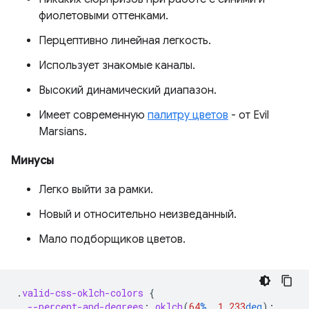
фиолетовыми оттенками.
Перцептивно линейная легкость.
Использует знакомые каналы.
Высокий динамический диапазон.
Имеет современную
палитру цветов
- от Evil
Marsians.
Минусы
Легко выйти за рамки.
Новый и относительно неизведанный.
Мало подборщиков цветов.
.
valid-css-oklch-colors
{
--percent-and-degrees
:
oklch
(
64
%
.1
233
deg
);