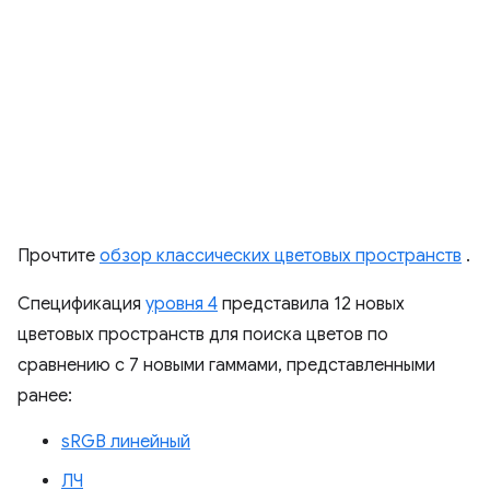
Прочтите
обзор классических цветовых пространств
.
Спецификация
уровня 4
представила 12 новых
цветовых пространств для поиска цветов по
сравнению с 7 новыми гаммами, представленными
ранее:
sRGB линейный
ЛЧ