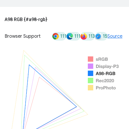
A98 RGB {#a98-rgb}
111
111
113
15
Browser Support
Source