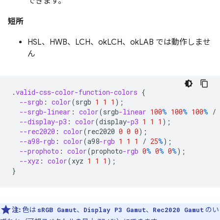
できます。
短所
HSL、HWB、LCH、okLCH、okLAB では動作しませ
ん
.
valid-css-color-function-colors
{
--srgb
:
color
(
srgb
1
1
1
);
--srgb-linear
:
color
(
srgb
-linear
100
%
100
%
100
%
/
--display-p3
:
color
(
display
-p3
1
1
1
);
--rec2020
:
color
(
rec2020
0
0
0
);
--a98-rgb
:
color
(
a98
-rgb
1
1
1
/
25
%
);
--prophoto
:
color
(
prophoto
-rgb
0
%
0
%
0
%
);
--xyz
:
color
(
xyz
1
1
1
);
}
注:
色は
、
、
のい
sRGB Gamut
Display P3 Gamut
Rec2020 Gamut