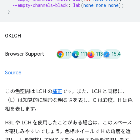
--empty-channels-black
:
lab
(
none
none
none
);
}
OKLCH
111
111
113
15.4
Browser Support
Source
この色空間は LCH の
補正
です。また、LCH と同様に、
（L）は知覚的に線形な明るさを表し、C は彩度、H は色
相を表します。
HSL や LCH を使用したことがある場合は、このスペース
が親しみやすいでしょう。色相ホイールで H の角度を選