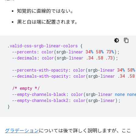
知覚的に直線的ではない。
黒と白は端に配置されます。
.
valid-css-srgb-linear-colors
{
--percents
:
color
(
srgb
-linear
34
%
58
%
73
%
);
--decimals
:
color
(
srgb
-linear
.34
.58
.73
);
--percents-with-opacity
:
color
(
srgb
-linear
34
%
58
%
--decimals-with-opacity
:
color
(
srgb
-linear
.34
.58
/* empty */
--empty-channels-black
:
color
(
srgb
-linear
none
non
--empty-channels-black2
:
color
(
srgb
-linear
);
}
グラデーション
については後で詳しく説明しますが、ここ