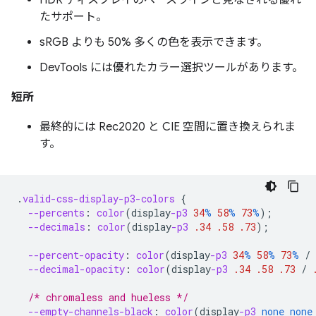
たサポート。
sRGB よりも 50% 多くの色を表示できます。
DevTools には優れたカラー選択ツールがあります。
短所
最終的には Rec2020 と CIE 空間に置き換えられま
す。
.
valid-css-display-p3-colors
{
--percents
:
color
(
display
-p3
34
%
58
%
73
%
);
--decimals
:
color
(
display
-p3
.34
.58
.73
);
--percent-opacity
:
color
(
display
-p3
34
%
58
%
73
%
/
--decimal-opacity
:
color
(
display
-p3
.34
.58
.73
/
/* chromaless and hueless */
--empty-channels-black
:
color
(
display
-p3
none
none