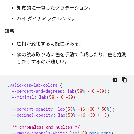
知覚的に一貫したグラデーション。
ハイ ダイナミック レンジ。
短所
色相が変化する可能性がある。
値の読み取り時に色を手動で作成したり、色を推測
したりするのが難しい。
.
valid-css-lab-colors
{
--percent-and-degrees
:
lab
(
58
%
-16
-30
);
--minimal
:
lab
(
58
-16
-30
);
--percent-opacity
:
lab
(
58
%
-16
-30
/
50
%
);
--decimal-opacity
:
lab
(
58
%
-16
-30
/
.5
);
/* chromaless and hueless */
--empty-channels-white
:
lab
(
100
none
none
);