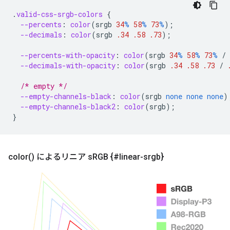
.
valid-css-srgb-colors
{
--percents
:
color
(
srgb
34
%
58
%
73
%
);
--decimals
:
color
(
srgb
.34
.58
.73
);
--percents-with-opacity
:
color
(
srgb
34
%
58
%
73
%
/
--decimals-with-opacity
:
color
(
srgb
.34
.58
.73
/
/* empty */
--empty-channels-black
:
color
(
srgb
none
none
none
)
--empty-channels-black2
:
color
(
srgb
);
}
color(
) によるリニア s
RGB {#linear-srgb}