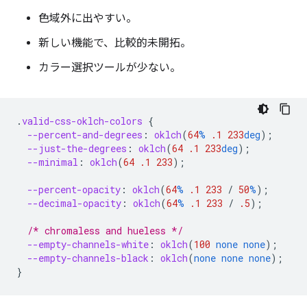
色域外に出やすい。
新しい機能で、比較的未開拓。
カラー選択ツールが少ない。
.
valid-css-oklch-colors
{
--percent-and-degrees
:
oklch
(
64
%
.1
233
deg
);
--just-the-degrees
:
oklch
(
64
.1
233
deg
);
--minimal
:
oklch
(
64
.1
233
);
--percent-opacity
:
oklch
(
64
%
.1
233
/
50
%
);
--decimal-opacity
:
oklch
(
64
%
.1
233
/
.5
);
/* chromaless and hueless */
--empty-channels-white
:
oklch
(
100
none
none
);
--empty-channels-black
:
oklch
(
none
none
none
);
}