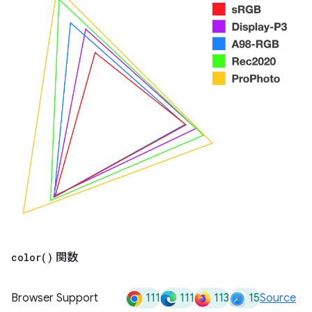
color(
)
関数
111
111
113
15
Browser Support
Source