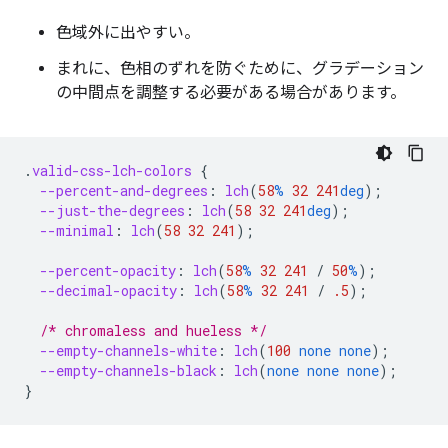
色域外に出やすい。
まれに、色相のずれを防ぐために、グラデーション
の中間点を調整する必要がある場合があります。
.
valid-css-lch-colors
{
--percent-and-degrees
:
lch
(
58
%
32
241
deg
);
--just-the-degrees
:
lch
(
58
32
241
deg
);
--minimal
:
lch
(
58
32
241
);
--percent-opacity
:
lch
(
58
%
32
241
/
50
%
);
--decimal-opacity
:
lch
(
58
%
32
241
/
.5
);
/* chromaless and hueless */
--empty-channels-white
:
lch
(
100
none
none
);
--empty-channels-black
:
lch
(
none
none
none
);
}