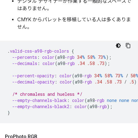
デジタル デザイナーが作業する一般的なスペースで
はありません。
CMYK からパレットを移植している人は多くありま
せん。
.
valid-css-a98-rgb-colors
{
--percents
:
color
(
a98
-rgb
34
%
58
%
73
%
);
--decimals
:
color
(
a98
-rgb
.34
.58
.73
);
--percent-opacity
:
color
(
a98
-rgb
34
%
58
%
73
%
/
50
--decimal-opacity
:
color
(
a98
-rgb
.34
.58
.73
/
.5
)
/* chromaless and hueless */
--empty-channels-black
:
color
(
a98
-rgb
none
none
no
--empty-channels-black2
:
color
(
a98
-rgb
);
}
Pro
Photo RGB