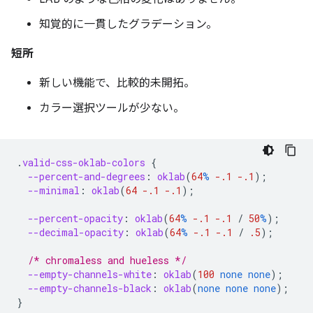
知覚的に一貫したグラデーション。
短所
新しい機能で、比較的未開拓。
カラー選択ツールが少ない。
.
valid-css-oklab-colors
{
--percent-and-degrees
:
oklab
(
64
%
-.1
-.1
);
--minimal
:
oklab
(
64
-.1
-.1
);
--percent-opacity
:
oklab
(
64
%
-.1
-.1
/
50
%
);
--decimal-opacity
:
oklab
(
64
%
-.1
-.1
/
.5
);
/* chromaless and hueless */
--empty-channels-white
:
oklab
(
100
none
none
);
--empty-channels-black
:
oklab
(
none
none
none
);
}