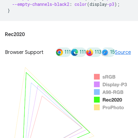
--empty-channels-black2
:
color
(
display
-p3
);
}
Rec2020
111
111
113
15
Browser Support
Source