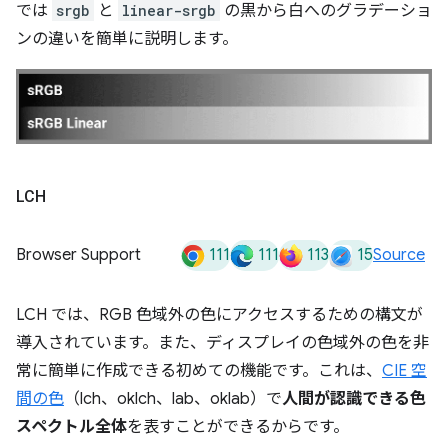
では
srgb
と
linear-srgb
の黒から白へのグラデーショ
ンの違いを簡単に説明します。
LCH
111
111
113
15
Browser Support
Source
LCH では、RGB 色域外の色にアクセスするための構文が
導入されています。また、ディスプレイの色域外の色を非
常に簡単に作成できる初めての機能です。これは、
CIE 空
間の色
（lch、oklch、lab、oklab）で
人間が認識できる色
スペクトル全体
を表すことができるからです。