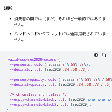
短所
消費者の間では（まだ）それほど一般的ではありま
せん。
ハンドヘルドやタブレットには通常搭載されていま
せん。
.
valid-css-rec2020-colors
{
--percents
:
color
(
rec2020
34
%
58
%
73
%
);
--decimals
:
color
(
rec2020
.34
.58
.73
);
--percent-opacity
:
color
(
rec2020
34
%
58
%
73
%
/
50
--decimal-opacity
:
color
(
rec2020
.34
.58
.73
/
.5
)
/* chromaless and hueless */
--empty-channels-black
:
color
(
rec2020
none
none
no
--empty-channels-black2
:
color
(
rec2020
);
}