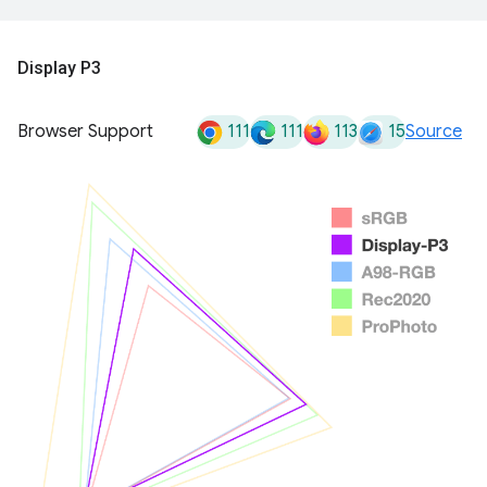
Display P3
111
111
113
15
Browser Support
Source