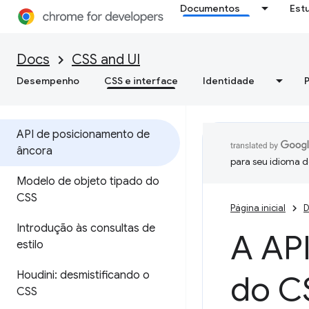
Documentos
Est
Docs
CSS and UI
Desempenho
CSS e interface
Identidade
API de posicionamento de
âncora
para seu idioma d
Modelo de objeto tipado do
CSS
Página inicial
D
Introdução às consultas de
A AP
estilo
Houdini: desmistificando o
do C
CSS