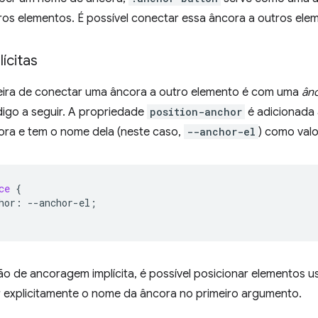
ros elementos. É possível conectar essa âncora a outros ele
ícitas
eira de conectar uma âncora a outro elemento é com uma
ânc
igo a seguir. A propriedade
position-anchor
é adicionada
ora e tem o nome dela (neste caso,
--anchor-el
) como valo
ce
{
hor
:
--
anchor-el
;
o de ancoragem implícita, é possível posicionar elementos 
r explicitamente o nome da âncora no primeiro argumento.