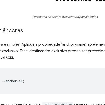
Elementos de âncora e elementos posicionados.
r âncoras
a é simples. Aplique a propriedade "anchor-name" ao element
r exclusivo. Esse identificador exclusivo precisa ser precedi
vel CSS.
--
anchor-el
;
eber um nome de âncora,
.anchor-button
serve como uma ân