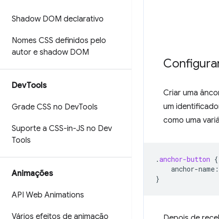
Shadow DOM declarativo
Nomes CSS definidos pelo
autor e shadow DOM
Configura
Dev
Tools
Criar uma âncor
um identificado
Grade CSS no Dev
Tools
como uma variá
Suporte a CSS-in-JS no Dev
Tools
.
anchor-button
{
anchor-name
:
Animações
}
API Web Animations
Vários efeitos de animação
Depois de rec