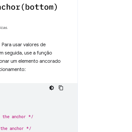
icas.
Para usar valores de
m seguida, use a função
cionar um elemento ancorado
icionamento:
f the anchor */
 the anchor */