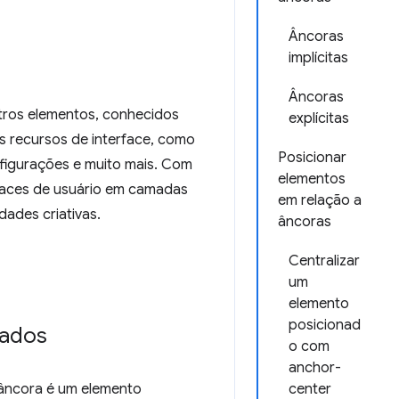
Âncoras
implícitas
Âncoras
utros elementos, conhecidos
explícitas
os recursos de interface, como
Posicionar
nfigurações e muito mais. Com
elementos
rfaces de usuário em camadas
em relação a
dades criativas.
âncoras
Centralizar
um
elemento
posicionad
nados
o com
anchor-
âncora é um elemento
center