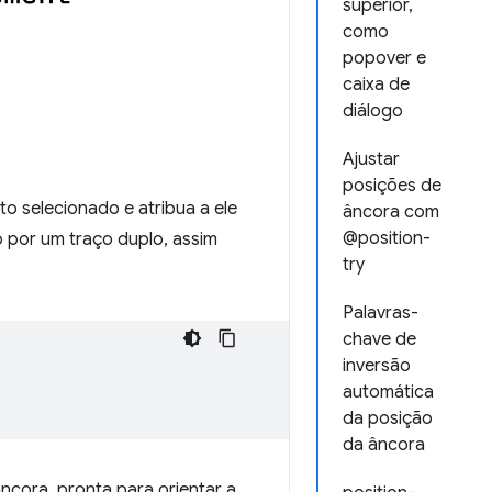
superior,
como
popover e
caixa de
diálogo
Ajustar
posições de
o selecionado e atribua a ele
âncora com
@position-
do por um traço duplo, assim
try
Palavras-
chave de
inversão
automática
da posição
da âncora
cora, pronta para orientar a