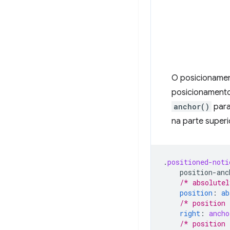
O posicionamen
posicionamento
anchor()
para
na parte super
.
positioned-noti
position-anc
/* absolutel
position
:
ab
/* position 
right
:
ancho
/* position 