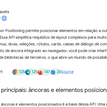
avets
or Positioning permite posicionar elementos em relação a o
 Essa API simplifica requisitos de layout complexos para muit
s, dicas, seleções, rótulos, cards, caixas de diálogo de co
to de âncora integrado ao navegador, você pode criar inte
 bibliotecas de terceiros, o que abre um mundo de possibili
125
125
147
26
rt
Source
principais: âncoras e elementos posicio
e
âncoras
e
elementos posicionados
é a base dessa API. Uma 