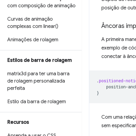
com composição de animação
posição de out
Curvas de animação
Âncoras impl
complexas com
linear(
)
A primeira man
Animações de rolagem
exemplo de cód
conectar à ânc
Estilos de barra de rolagem
matrix3d para ter uma barra
.
positioned-noti
de rolagem personalizada
position-anc
perfeita
}
Estilo da barra de rolagem
Com uma relaçã
Recursos
sem especifica
Aprenda a usar o CSS
.