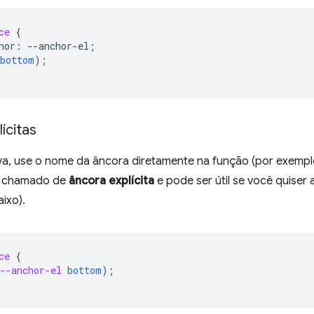
ce
{
hor
:
--
anchor-el
;
bottom
);
ícitas
va, use o nome da âncora diretamente na função (por exemp
 é chamado de
âncora explícita
e pode ser útil se você quiser 
ixo).
ce
{
--anchor-el
bottom
);