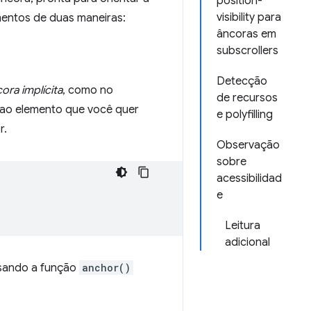
position-
visibility para
mentos de duas maneiras:
âncoras em
subscrollers
Detecção
ora implícita
, como no
de recursos
 ao elemento que você quer
e polyfilling
r.
Observação
sobre
acessibilidad
e
Leitura
adicional
usando a função
anchor()