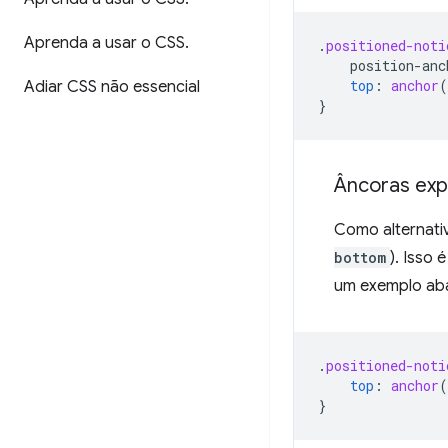
Aprenda a usar o CSS
.
.
positioned-noti
position-anc
top
:
anchor
(
Adiar CSS não essencial
}
Âncoras expl
Como alternati
bottom
). Isso
um exemplo aba
.
positioned-noti
top
:
anchor
(
}