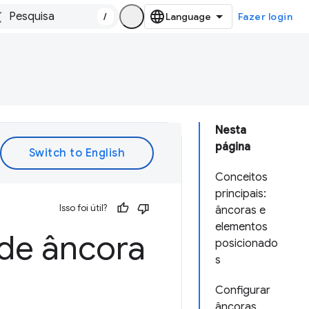
/
Fazer login
Nesta
página
Conceitos
principais:
Isso foi útil?
âncoras e
elementos
 de âncora
posicionado
s
Configurar
âncoras