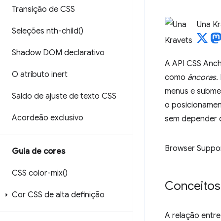
Transição de CSS
Una Kr
Seleções
nth-child(
)
Shadow DOM declarativo
A API CSS Anch
O atributo inert
como
âncoras
.
menus e submenu
Saldo de ajuste de texto CSS
o posicionamen
Acordeão exclusivo
sem depender de
Browser Suppo
Guia de cores
CSS
color-mix(
)
Conceitos 
Cor CSS de alta definição
A relação entr