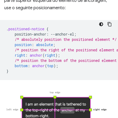
parte superior esquerda do elemento de ancoragem,
use o seguinte posicionamento:
.
positioned-notice
{
position-anchor
:
--
anchor-el
;
/* absolutely position the positioned element */
position
:
absolute
;
/* position the right of the positioned element 
right
:
anchor
(
right
);
/* position the bottom of the positioned element
bottom
:
anchor
(
top
);
}