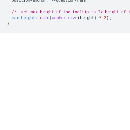
position-anchor
:
--
question-mark
;
/*  set max height of the tooltip to 2x height of 
max-height
:
calc
(
anchor-size
(
height
)
*
2
);
}