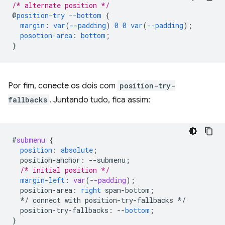
/* alternate position */
@
position-try
--bottom
{
margin
:
var
(
--padding
)
0
0
var
(
--padding
);
posotion-area
:
bottom
;
}
Por fim, conecte os dois com
position-try-
fallbacks
. Juntando tudo, fica assim:
#
submenu
{
position
:
absolute
;
position-anchor
:
--
submenu
;
/* initial position */
margin-left
:
var
(
--padding
);
position-area
:
right
span-bottom
;
*/
connect
with
position-try-fallbacks
*/
position-try-fallbacks
:
--
bottom
;
}