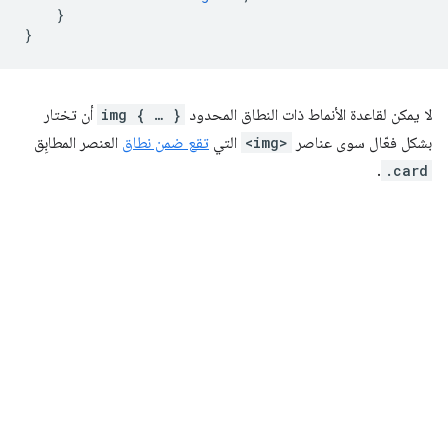
}
}
لا يمكن لقاعدة الأنماط ذات النطاق المحدود
img { … }
أن تختار
بشكل فعّال سوى عناصر
<img>
التي
تقع ضمن نطاق
العنصر المطابِق
.
.card