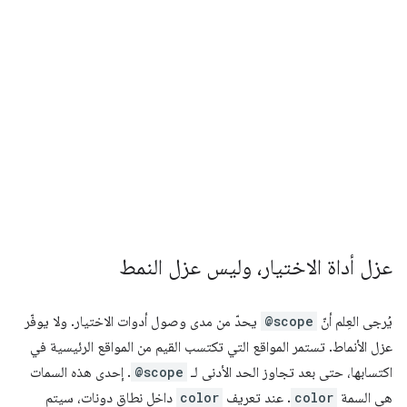
عزل أداة الاختيار، وليس عزل النمط
يُرجى العِلم أنّ
@scope
يحدّ من مدى وصول أدوات الاختيار. ولا يوفّر
عزل الأنماط. تستمر المواقع التي تكتسب القيم من المواقع الرئيسية في
اكتسابها، حتى بعد تجاوز الحد الأدنى لـ
@scope
. إحدى هذه السمات
هي السمة
color
. عند تعريف
color
داخل نطاق دونات، سيتم