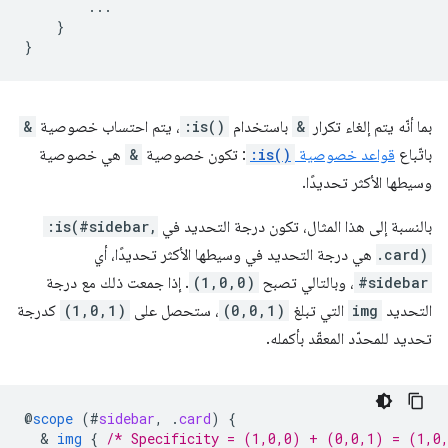
...
}
}
بما أنّه يتم إلغاء تكرار
&
باستخدام
:is()
، يتم احتساب خصوصية
&
باتّباع
قواعد خصوصية
:is()
: تكون خصوصية
&
هي خصوصية
وسيطها الأكثر تحديدًا.
بالنسبة إلى هذا المثال، تكون درجة التحديد في
:is(#sidebar,
.card)
هي درجة التحديد في وسيطها الأكثر تحديدًا، أي
#sidebar
، وبالتالي تصبح
(1,0,0)
. إذا جمعت ذلك مع درجة
التحديد
img
التي تبلغ
(0,0,1)
، ستحصل على
(1,0,1)
كدرجة
تحديد للمحدّد المعقّد بأكمله.
@
scope
(
#
sidebar
,
.
card
)
{
  & 
img
{
/* Specificity = (1,0,0) + (0,0,1) = (1,0