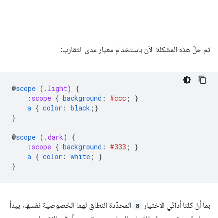
تم حلّ هذه المشكلة الآن باستخدام معيار مدى التقارب:
@
scope
(
.
light
)
{
:
scope
{
background
:
#ccc
;
}
a
{
color
:
black
;}
}
@
scope
(
.
dark
)
{
:
scope
{
background
:
#333
;
}
a
{
color
:
white
;
}
}
بما أنّ كلتا أداتَي الاختيار
a
المحدّدة النطاق لهما الخصوصية نفسها، يبدأ