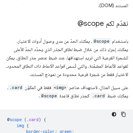
المستند (DOM).
نقدّم لكم ‎ @scope
باستخدام
@scope
، يمكنك الحدّ من مدى وصول أدوات الاختيار.
يمكنك إجراء ذلك من خلال ضبط
نطاق الجذر
الذي يحدّد الحدّ الأعلى
للشجرة الفرعية التي تريد استهدافها. عند ضبط عنصر جذر النطاق، يمكن
لقواعد الأنماط المضمّنة، والتي تُسمى
قواعد الأنماط ذات النطاق المحدود
،
الاختيار فقط من شجرة فرعية محدودة من نموذج المستند.
على سبيل المثال، لاستهداف عناصر
<img>
فقط في المكوّن
.card
،
يمكنك ضبط
.card
كجذر نطاق قاعدة
@scope
.
@
scope
(
.
card
)
{
img
{
border-color
:
green
;