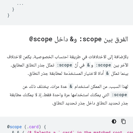
...
}
}
الفرق بين
:scope
و
&
داخل
@scope
بالإضافة إلى الاختلافات في طريقة احتساب الخصوصية، يكمن الاختلاف
الآخر بين
:scope
و
&
في أنّ
:scope
تمثّل جذر النطاق المطابِق،
بينما تمثّل
&
أداة الاختيار المستخدَمة لمطابقة جذر النطاق.
لهذا السبب، من الممكن استخدام
&
عدة مرات. يختلف ذلك عن
:scope
التي يمكنك استخدامها مرة واحدة فقط، إذ لا يمكنك مطابقة
جذر تحديد النطاق داخل جذر تحديد النطاق.
@
scope
(
.
card
)
{
  & & 
{
/* Selects a `.card` in the matched root .ca