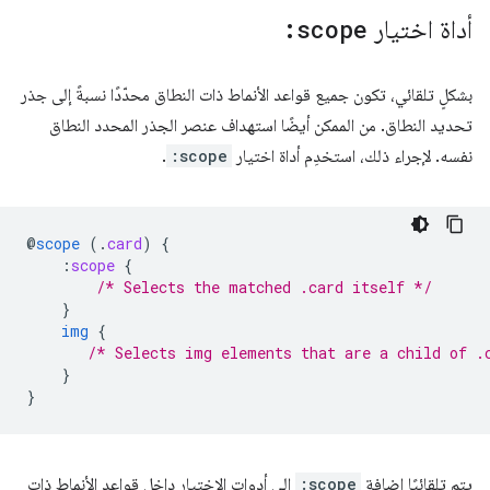
أداة اختيار
:scope
بشكلٍ تلقائي، تكون جميع قواعد الأنماط ذات النطاق محدّدًا نسبةً إلى جذر
تحديد النطاق. من الممكن أيضًا استهداف عنصر الجذر المحدد النطاق
نفسه. لإجراء ذلك، استخدِم أداة اختيار
:scope
.
@
scope
(
.
card
)
{
:
scope
{
/* Selects the matched .card itself */
}
img
{
/* Selects img elements that are a child of .
}
}
يتم تلقائيًا إضافة
:scope
إلى أدوات الاختيار داخل قواعد الأنماط ذات