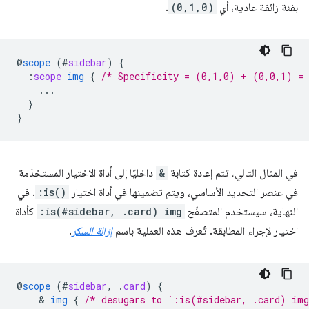
بفئة زائفة عادية، أي
(0,1,0)
.
@
scope
(
#
sidebar
)
{
:
scope
img
{
/* Specificity = (0,1,0) + (0,0,1) =
...
}
}
في المثال التالي، تتم إعادة كتابة
&
داخليًا إلى أداة الاختيار المستخدَمة
في عنصر التحديد الأساسي، ويتم تضمينها في أداة اختيار
:is()
. في
النهاية، سيستخدم المتصفّح
:is(#sidebar, .card) img
كأداة
اختيار لإجراء المطابقة. تُعرف هذه العملية باسم
إزالة السكر
.
@
scope
(
#
sidebar
,
.
card
)
{
    & 
img
{
/* desugars to `:is(#sidebar, .card) im