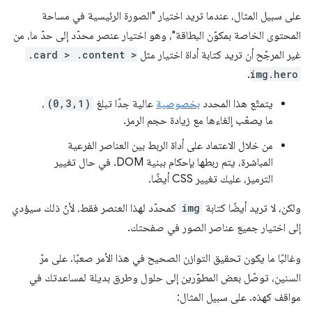
على سبيل المثال، عندما تريد اختيار "الصورة الرئيسية في مساحة
المحتوى الخاصة بمكوّن البطاقة"، وهو اختيار عنصر محدّد إلى حدّ ما، من
غير المرجّح أن تريد كتابة أداة اختيار مثل
.card > .content >
.
img.hero
يتمتّع هذا المحدد
بخصوصية
عالية جدًا تبلغ
(0,3,1)
،
ما يصعّب إلغاءها مع زيادة حجم الرمز.
من خلال الاعتماد على أداة الربط بين العناصر الفرعية
المباشرة، يتم ربطها بإحكام ببنية DOM. في حال تغيير
الترميز، عليك تغيير CSS أيضًا.
ولكن، لا تريد أيضًا كتابة
img
كمحدّد لهذا العنصر فقط، لأنّ ذلك سيؤدي
إلى اختيار جميع عناصر الصور في صفحتك.
وغالبًا ما يكون تحقيق التوازن الصحيح في هذا الأمر صعبًا. على مرّ
السنين، توصّل بعض المطوّرين إلى حلول وطرق بديلة لمساعدتك في
مواقف كهذه. على سبيل المثال: