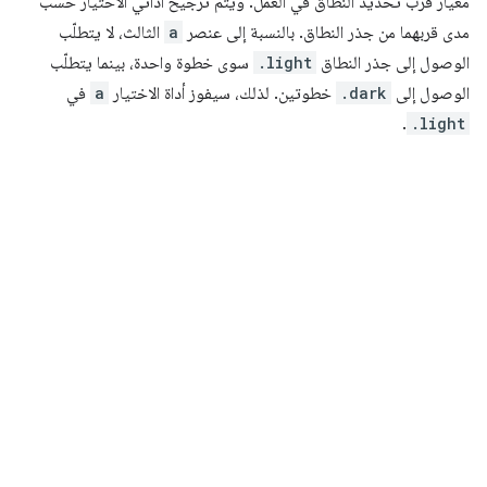
معيار قرب تحديد النطاق في العمل. ويتم ترجيح أداتَي الاختيار حسب
مدى قربهما من جذر النطاق. بالنسبة إلى عنصر
a
الثالث، لا يتطلّب
الوصول إلى جذر النطاق
.light
سوى خطوة واحدة، بينما يتطلّب
الوصول إلى
.dark
خطوتين. لذلك، سيفوز أداة الاختيار
a
في
.
.light