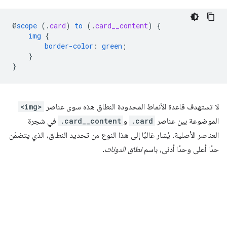
@
scope
(
.
card
)
to
(
.
card__content
)
{
img
{
border-color
:
green
;
}
}
لا تستهدف قاعدة الأنماط المحدودة النطاق هذه سوى عناصر
<img>
الموضوعة بين عناصر
.card
و
.card__content
في شجرة
العناصر الأصلية. يُشار غالبًا إلى هذا النوع من تحديد النطاق، الذي يتضمّن
حدًا أعلى وحدًا أدنى، باسم
نطاق الدونات
.