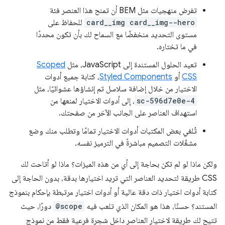
تفرض منهجيات مثل BEM أن تمنح هذا العنصر فئة
card__img card__img--hero
للحفاظ على
مستوى التحديد منخفضًا مع السماح لك بأن تكون محددًا
في ما تختاره.
تعيد الحلول المستندة إلى JavaScript، مثل
Scoped
CSS
أو
Styled Components
، كتابة جميع أدوات
الاختيار من خلال إضافة سلاسل تم إنشاؤها عشوائيًا، مثل
sc-596d7e0e-4
، إلى أدوات الاختيار لمنعها من
استهداف العناصر على الجانب الآخر من صفحتك.
تُلغي بعض المكتبات أدوات الاختيار تمامًا وتطلب منك وضع
مشغّلات التصميم مباشرةً في الترميز نفسه.
ولكن ماذا لو لم تكن بحاجة إلى أي من هذه الميزات؟ ماذا لو أتاحت لك
CSS طريقة لتحديد العناصر التي تريد اختيارها بدقة، بدون الحاجة إلى
كتابة أدوات اختيار ذات دقة عالية أو أدوات اختيار مرتبطة بإحكام بنموذج
المستند؟ حسنًا، هذا هو المكان الذي تلعب فيه
@scope
دورًا، حيث
تتيح لك طريقة لاختيار العناصر داخل شجرة فرعية فقط من نموذج