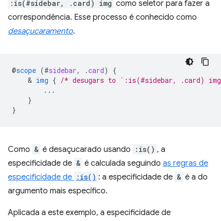
:is(#sidebar, .card) img
como seletor para fazer a
correspondência. Esse processo é conhecido como
desaçucaramento
.
@
scope
(
#
sidebar
,
.
card
)
{
    & 
img
{
/* desugars to `:is(#sidebar, .card) im
...
}
}
Como
&
é desaçucarado usando
:is()
, a
especificidade de
&
é calculada seguindo
as regras de
especificidade de
:is()
: a especificidade de
&
é a do
argumento mais específico.
Aplicada a este exemplo, a especificidade de