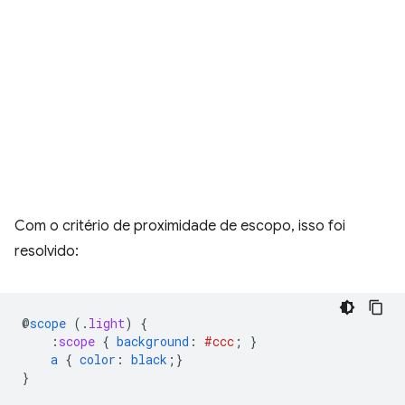
Com o critério de proximidade de escopo, isso foi
resolvido:
@
scope
(
.
light
)
{
:
scope
{
background
:
#ccc
;
}
a
{
color
:
black
;}
}