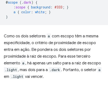
@
scope
(
.
dark
)
{
:
scope
{
background
:
#333
;
}
a
{
color
:
white
;
}
}
Como os dois seletores
a
com escopo têm a mesma
especificidade, o critério de proximidade de escopo
entra em ação. Ele pondera os dois seletores por
proximidade à raiz de escopo. Para esse terceiro
elemento
a
, há apenas um salto para a raiz de escopo
.light
, mas dois para a
.dark
. Portanto, o seletor
a
em
.light
vai vencer.