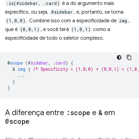
:is(#sidebar, .card)
é a do argumento mais
específico, ou seja,
#sidebar
, e, portanto, se torna
(1,0,0)
. Combine isso com a especificidade de
img
,
que é
(0,0,1)
, e você terá
(1,0,1)
como a
especificidade de todo o seletor complexo.
@
scope
(
#
sidebar
,
.
card
)
{
  & 
img
{
/* Specificity = (1,0,0) + (0,0,1) = (1,0
...
}
}
A diferença entre
:scope
e
&
em
@scope