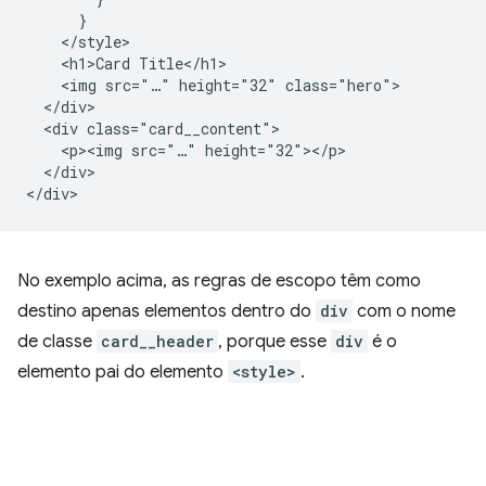
      }

    </style>

    <h1>Card Title</h1>

    <img src="…" height="32" class="hero">

  </div>

  <div class="card__content">

    <p><img src="…" height="32"></p>

  </div>

No exemplo acima, as regras de escopo têm como
destino apenas elementos dentro do
div
com o nome
de classe
card__header
, porque esse
div
é o
elemento pai do elemento
<style>
.