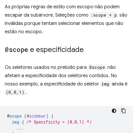
As próprias regras de estilo com escopo não podem
escapar da subárvore. Seleções como
:scope + p
são
inválidas porque tentam selecionar elementos que não
estão no escopo.
@scope
e especificidade
Os seletores usados no prelúdio para
@scope
não
afetam a especificidade dos seletores contidos. No
nosso exemplo, a especificidade do seletor
img
ainda é
(0,0,1)
.
@
scope
(
#
sidebar
)
{
img
{
/* Specificity = (0,0,1) */
...