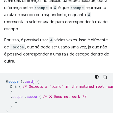
Além das diferenças no cálculo da especificidade, outra
diferença entre
:scope
e
&
é que
:scope
representa
a raiz de escopo correspondente, enquanto
&
representa o seletor usado para corresponder à raiz de
escopo.
Por isso, é possível usar
&
várias vezes. Isso é diferente
de
:scope
, que só pode ser usado uma vez, já que não
é possível corresponder a uma raiz de escopo dentro de
outra.
@
scope
(
.
card
)
{
  & & 
{
/* Selects a `.card` in the matched root .ca
}
:
scope
:
scope
{
/* ❌ Does not work */
…
}
}