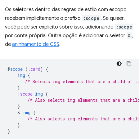
Os seletores dentro das regras de estilo com escopo
recebem implicitamente o prefixo
:scope
. Se quiser,
você pode ser explícito sobre isso, adicionando
:scope
por conta própria. Outra opção é adicionar o seletor
&
,
de
aninhamento de CSS
.
@
scope
(
.
card
)
{
img
{
/* Selects img elements that are a child of .
}
:
scope
img
{
/* Also selects img elements that are a chil
}
    & 
img
{
/* Also selects img elements that are a chil
}
}