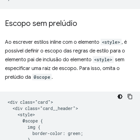
Escopo sem prelúdio
Ao escrever estilos inline com o elemento
<style>
, é
possível definir o escopo das regras de estilo para o
elemento pai de inclusão do elemento
<style>
sem
especificar uma raiz de escopo. Para isso, omita o
prelúdio da
@scope
.
<div class="card">

  <div class="card__header">

    <style>

      @scope {

        img {

          border-color: green;

        }
