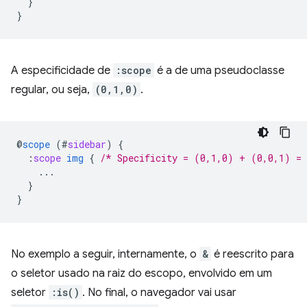
}
}
A especificidade de
:scope
é a de uma pseudoclasse
regular, ou seja,
(0,1,0)
.
@
scope
(
#
sidebar
)
{
:
scope
img
{
/* Specificity = (0,1,0) + (0,0,1) =
...
}
}
No exemplo a seguir, internamente, o
&
é reescrito para
o seletor usado na raiz do escopo, envolvido em um
seletor
:is()
. No final, o navegador vai usar