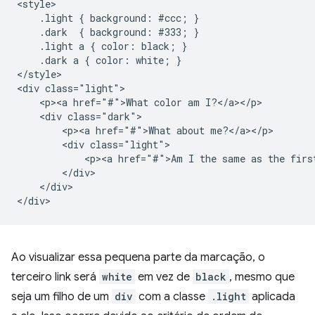
<style>

    .light { background: #ccc; }

    .dark  { background: #333; }

    .light a { color: black; }

    .dark a { color: white; }

</style>

<div class="light">

    <p><a href="#">What color am I?</a></p>

    <div class="dark">

        <p><a href="#">What about me?</a></p>

        <div class="light">

            <p><a href="#">Am I the same as the first
        </div>

    </div>

Ao visualizar essa pequena parte da marcação, o
terceiro link será
white
em vez de
black
, mesmo que
seja um filho de um
div
com a classe
.light
aplicada