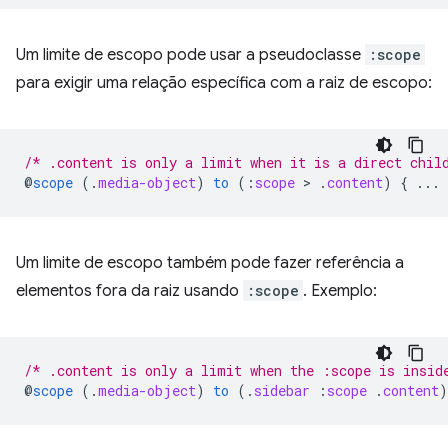
Um limite de escopo pode usar a pseudoclasse
:scope
para exigir uma relação específica com a raiz de escopo:
/* .content is only a limit when it is a direct chil
@
scope
(
.
media-object
)
to
(
:
scope
 > 
.
content
)
{
...
Um limite de escopo também pode fazer referência a
elementos fora da raiz usando
:scope
. Exemplo:
/* .content is only a limit when the :scope is insid
@
scope
(
.
media-object
)
to
(
.
sidebar
:
scope
.
content
)