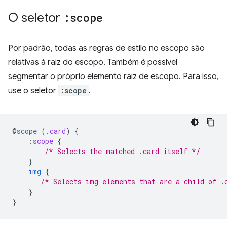
O seletor
:scope
Por padrão, todas as regras de estilo no escopo são
relativas à raiz do escopo. Também é possível
segmentar o próprio elemento raiz de escopo. Para isso,
use o seletor
:scope
.
@
scope
(
.
card
)
{
:
scope
{
/* Selects the matched .card itself */
}
img
{
/* Selects img elements that are a child of .
}
}