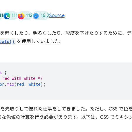
11
111
113
16.2
Source
を暗くしたり、明るくしたり、彩度を下げたりするために、デベロ
calc()
を使用していました。
s
{
 red with white */
or
.
mix
(
red
,
white
);
仕様を先取りして優れた仕事をしてきました。ただし、CSS で
な色値の計算を行う必要があります。以下は、CSS でミキシ