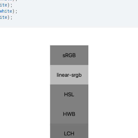
ite
);
white
);
ite
);