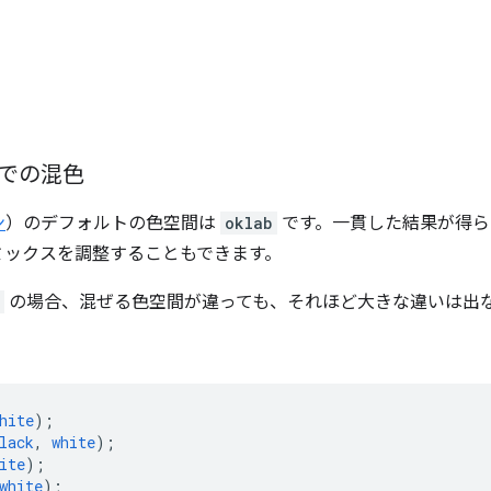
での混色
ン
）のデフォルトの色空間は
oklab
です。一貫した結果が得ら
ミックスを調整することもできます。
の場合、混ぜる色空間が違っても、それほど大きな違いは出
hite
);
lack
,
white
);
ite
);
white
);