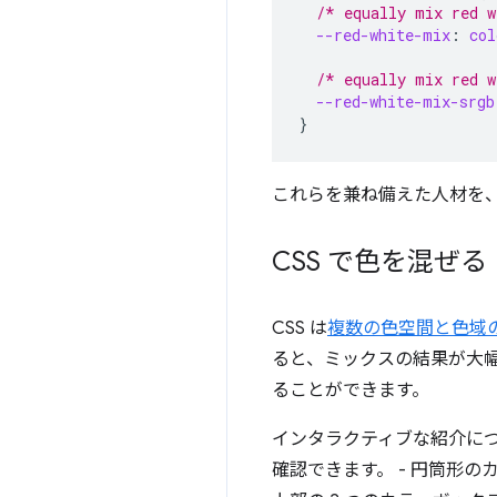
/* equally mix red w
--red-white-mix
:
col
/* equally mix red w
--red-white-mix-srgb
}
これらを兼ね備えた人材を、Go
CSS で色を混ぜる
CSS は
複数の色空間と色域
ると、ミックスの結果が大
ることができます。
インタラクティブな紹介に
確認できます。 - 円筒形の