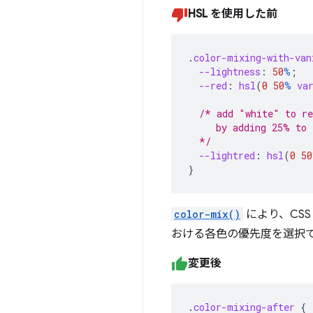
HSL を使用した前
.
color-mixing-with-van
--lightness
:
50
%
;
--red
:
hsl
(
0
50
%
va
/* add "white" to re
     by adding 25% to 
  */
--lightred
:
hsl
(
0
50
}
color-mix()
により、CS
おける各色の優先度を選択
変更後
.
color-mixing-after
{