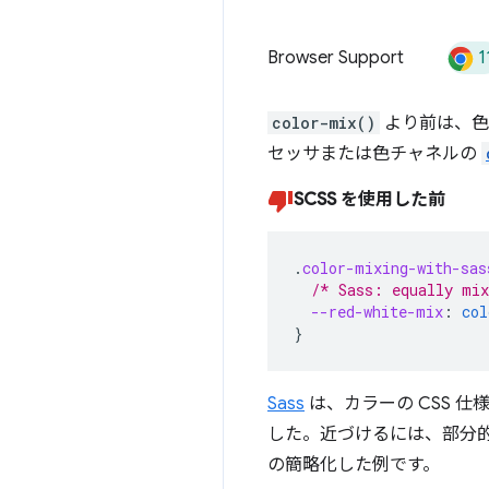
1
Browser Support
color-mix()
より前は、色
セッサまたは色チャネルの
SCSS を使用した前
.
color-mixing-with-sas
/* Sass: equally mix
--red-white-mix
:
col
}
Sass
は、カラーの CSS 
した。近づけるには、部分的
の簡略化した例です。