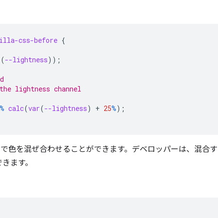
illa-css-before
{
r
(
--lightness
));
d
the lightness channel
%
calc
(
var
(
--lightness
)
+
25
%
)
;
S で色を混ぜ合わせることができます。デベロッパーは、混合
できます。