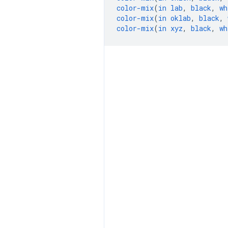
color-mix
(
in
lab
,
black
,
wh
color-mix
(
in
oklab
,
black
,
color-mix
(
in
xyz
,
black
,
wh