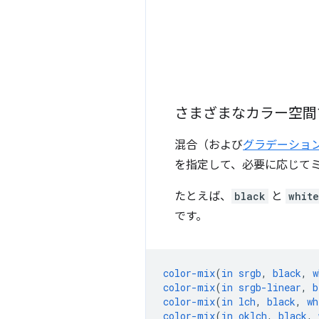
さまざまなカラー空間
混合（および
グラデーショ
を指定して、必要に応じて
たとえば、
black
と
white
です。
color-mix
(
in
srgb
,
black
,
w
color-mix
(
in
srgb-linear
,
b
color-mix
(
in
lch
,
black
,
wh
color-mix
(
in
oklch
,
black
,