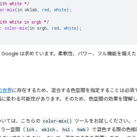
ith white */
or-mix
(
in
oklab
,
red
,
white
);
ith white in srgb */
:
color-mix
(
in
srgb
,
red
,
white
);
ogle は求めています。柔軟性、パワー、フル機能を備えた API。
の世界
に存在するため、混合する色空間を指定することは必須
幅に変わる可能性があります。そのため、色空間の効果を理解
ついては、こちらの
color-mix()
ツールをお試しください。 -
カラー空間（
lch
、
oklch
、
hsl
、
hwb
）で混色する際の色相