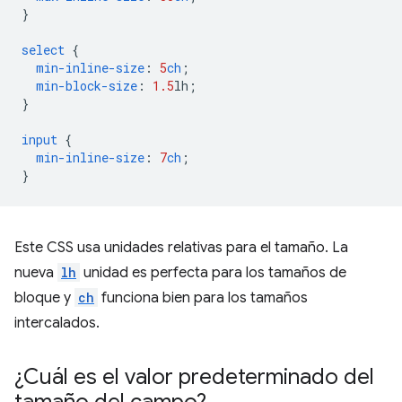
}
select
{
min-inline-size
:
5
ch
;
min-block-size
:
1.5
lh
;
}
input
{
min-inline-size
:
7
ch
;
}
Este CSS usa unidades relativas para el tamaño. La
nueva
lh
unidad es perfecta para los tamaños de
bloque y
ch
funciona bien para los tamaños
intercalados.
¿Cuál es el valor predeterminado del
tamaño del campo?