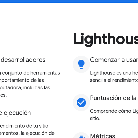
Lighthou
desarrolladores
Comenzar a usar
lightbulb
n conjunto de herramientas
Lighthouse es una he
mportamiento de las
sencilla el rendimien
utadora, incluidas las
es.
Puntuación de la
check_circle
Comprende cómo Ligh
e ejecución
sitio.
endimiento de tu sitio,
lementos, la ejecución de
Métricas