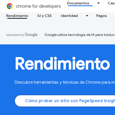
Documentos
Cas
Rendimiento
IU y CSS
Identidad
Pagos
Google utiliza tecnología de IA para traduc
Rendimiento
Descubre herramientas y técnicas de Chrome para mejo
Cómo probar un sitio con PageSpeed Insig