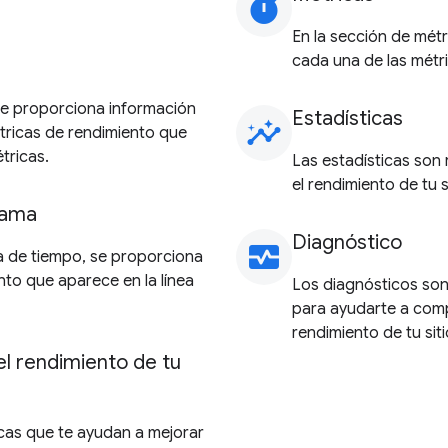
timer
En la sección de mét
cada una de las métr
 se proporciona información
Estadísticas
insights
étricas de rendimiento que
tricas.
Las estadísticas son
el rendimiento de tu si
rama
Diagnóstico
monitor_heart
ea de tiempo, se proporciona
to que aparece en la línea
Los diagnósticos son
para ayudarte a comp
rendimiento de tu siti
el rendimiento de tu
cas que te ayudan a mejorar