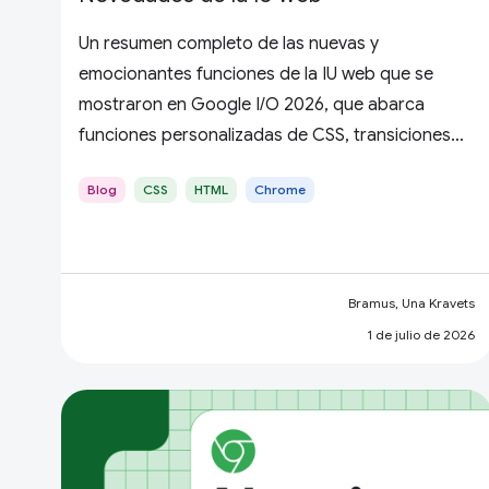
Un resumen completo de las nuevas y
emocionantes funciones de la IU web que se
mostraron en Google I/O 2026, que abarca
funciones personalizadas de CSS, transiciones
de vistas, consultas de estado de
Blog
CSS
HTML
Chrome
desplazamiento, HTML en Canvas y mucho más.
Bramus, Una Kravets
1 de julio de 2026