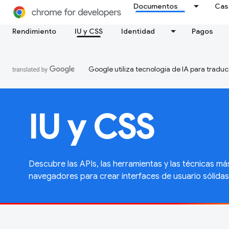
Documentos
Cas
Rendimiento
IU y CSS
Identidad
Pagos
Google utiliza tecnología de IA para traduc
IU y CSS
Descubre las APIs, las herramientas y las técnicas má
navegadores para crear interfaces de usuario sólidas 