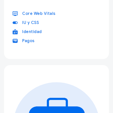
display_settings
Core Web Vitals
toggle_on
IU y CSS
badge
Identidad
wallet
Pagos