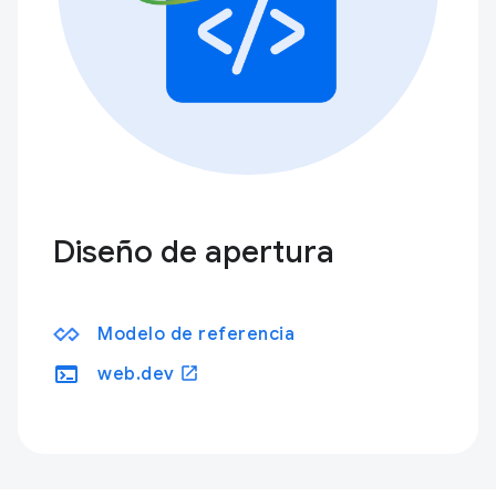
Diseño de apertura
Modelo de referencia
terminal
open_in_new
web.dev