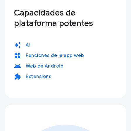
Capacidades de
plataforma potentes
auto_awesome
AI
widgets
Funciones de la app web
android
Web en Android
extension
Extensions