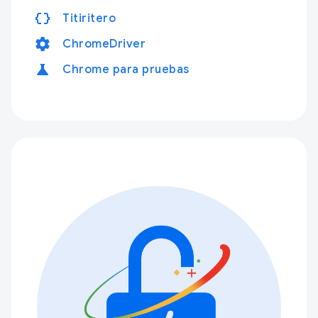
data_object
Titiritero
settings
ChromeDriver
science
Chrome para pruebas