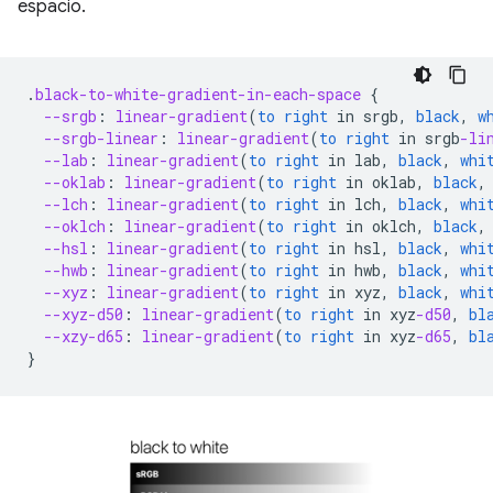
espacio.
.
black-to-white-gradient-in-each-space
{
--srgb
:
linear-gradient
(
to
right
in
srgb
,
black
,
w
--srgb-linear
:
linear-gradient
(
to
right
in
srgb
-li
--lab
:
linear-gradient
(
to
right
in
lab
,
black
,
whi
--oklab
:
linear-gradient
(
to
right
in
oklab
,
black
,
--lch
:
linear-gradient
(
to
right
in
lch
,
black
,
whi
--oklch
:
linear-gradient
(
to
right
in
oklch
,
black
,
--hsl
:
linear-gradient
(
to
right
in
hsl
,
black
,
whi
--hwb
:
linear-gradient
(
to
right
in
hwb
,
black
,
whi
--xyz
:
linear-gradient
(
to
right
in
xyz
,
black
,
whi
--xyz-d50
:
linear-gradient
(
to
right
in
xyz
-d50
,
bl
--xzy-d65
:
linear-gradient
(
to
right
in
xyz
-d65
,
bl
}