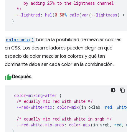
     by adding 25% to the lightness channel
  */
--lightred
:
hsl
(
0
50
%
calc
(
var
(
--lightness
)
+
25
}
color-mix()
brinda la posibilidad de mezclar colores
en CSS. Los desarrolladores pueden elegir en qué
espacio de color mezclar los colores y qué tan
dominante debe ser cada color en la combinación.
Después
.
color-mixing-after
{
/* equally mix red with white */
--red-white-mix
:
color-mix
(
in
oklab
,
red
,
white
)
/* equally mix red with white in srgb */
--red-white-mix-srgb
:
color-mix
(
in
srgb
,
red
,
wh
}