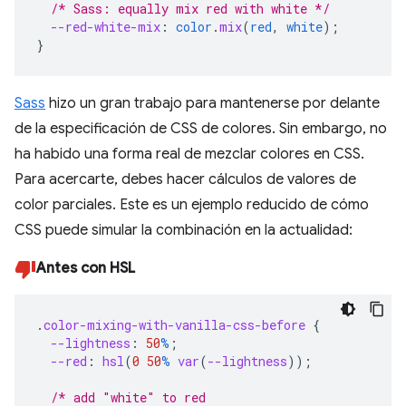
/* Sass: equally mix red with white */
--red-white-mix
:
color
.
mix
(
red
,
white
);
}
Sass
hizo un gran trabajo para mantenerse por delante
de la especificación de CSS de colores. Sin embargo, no
ha habido una forma real de mezclar colores en CSS.
Para acercarte, debes hacer cálculos de valores de
color parciales. Este es un ejemplo reducido de cómo
CSS puede simular la combinación en la actualidad:
Antes con HSL
.
color-mixing-with-vanilla-css-before
{
--lightness
:
50
%
;
--red
:
hsl
(
0
50
%
var
(
--lightness
));
/* add "white" to red