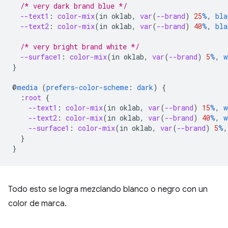
/* very dark brand blue */
--text1
:
color-mix
(
in
oklab
,
var
(
--brand
)
25
%
,
bla
--text2
:
color-mix
(
in
oklab
,
var
(
--brand
)
40
%
,
bla
/* very bright brand white */
--surface1
:
color-mix
(
in
oklab
,
var
(
--brand
)
5
%
,
w
}
@
media
(
prefers-color-scheme
:
dark
)
{
:
root
{
--text1
:
color-mix
(
in
oklab
,
var
(
--brand
)
15
%
,
w
--text2
:
color-mix
(
in
oklab
,
var
(
--brand
)
40
%
,
w
--surface1
:
color-mix
(
in
oklab
,
var
(
--brand
)
5
%
,
}
}
Todo esto se logra mezclando blanco o negro con un
color de marca.