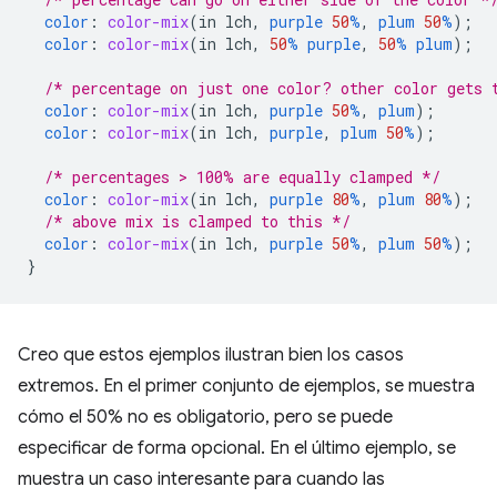
color
:
color-mix
(
in
lch
,
purple
50
%
,
plum
50
%
);
color
:
color-mix
(
in
lch
,
50
%
purple
,
50
%
plum
);
/* percentage on just one color? other color gets 
color
:
color-mix
(
in
lch
,
purple
50
%
,
plum
);
color
:
color-mix
(
in
lch
,
purple
,
plum
50
%
);
/* percentages > 100% are equally clamped */
color
:
color-mix
(
in
lch
,
purple
80
%
,
plum
80
%
);
/* above mix is clamped to this */
color
:
color-mix
(
in
lch
,
purple
50
%
,
plum
50
%
);
}
Creo que estos ejemplos ilustran bien los casos
extremos. En el primer conjunto de ejemplos, se muestra
cómo el 50% no es obligatorio, pero se puede
especificar de forma opcional. En el último ejemplo, se
muestra un caso interesante para cuando las