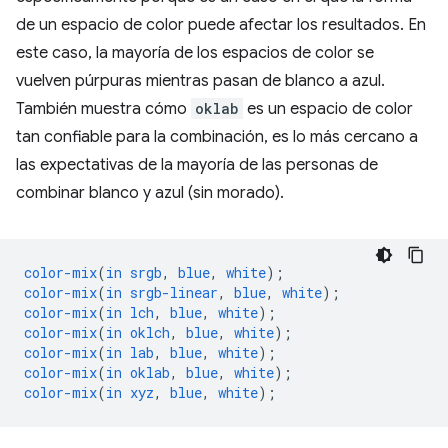
de un espacio de color puede afectar los resultados. En
este caso, la mayoría de los espacios de color se
vuelven púrpuras mientras pasan de blanco a azul.
También muestra cómo
oklab
es un espacio de color
tan confiable para la combinación, es lo más cercano a
las expectativas de la mayoría de las personas de
combinar blanco y azul (sin morado).
color-mix
(
in
srgb
,
blue
,
white
);
color-mix
(
in
srgb-linear
,
blue
,
white
);
color-mix
(
in
lch
,
blue
,
white
);
color-mix
(
in
oklch
,
blue
,
white
);
color-mix
(
in
lab
,
blue
,
white
);
color-mix
(
in
oklab
,
blue
,
white
);
color-mix
(
in
xyz
,
blue
,
white
);