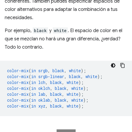
coherentes. También puedes especificar espacios de
color alternativos para adaptar la combinación a tus
necesidades.
Por ejemplo,
black
y
white
. El espacio de color en el
que se mezclan no hará una gran diferencia, ¿verdad?
Todo lo contrario.
color-mix
(
in
srgb
,
black
,
white
);
color-mix
(
in
srgb-linear
,
black
,
white
);
color-mix
(
in
lch
,
black
,
white
);
color-mix
(
in
oklch
,
black
,
white
);
color-mix
(
in
lab
,
black
,
white
);
color-mix
(
in
oklab
,
black
,
white
);
color-mix
(
in
xyz
,
black
,
white
);