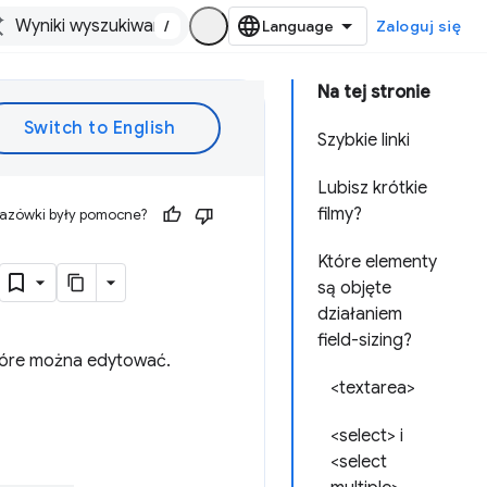
/
Zaloguj się
Na tej stronie
Szybkie linki
Lubisz krótkie
filmy?
kazówki były pomocne?
Które elementy
są objęte
działaniem
field-sizing?
tóre można edytować.
<textarea>
<select> i
<select