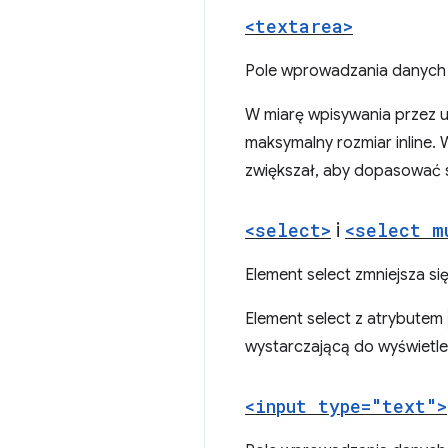
<textarea>
Pole wprowadzania danych 
W miarę wpisywania przez u
maksymalny rozmiar inline. 
zwiększał, aby dopasować 
<select>
i
<select m
Element select zmniejsza si
Element select z atrybutem
wystarczającą do wyświetlen
<input type="text">