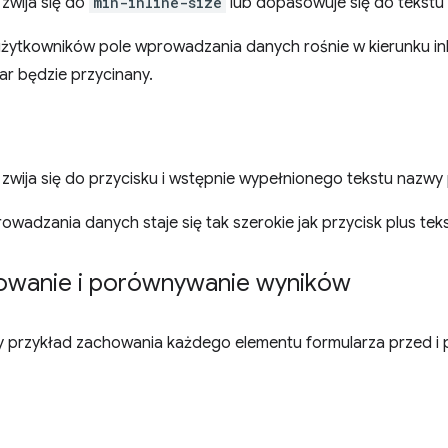
zwija się do
min-inline-size
lub dopasowuje się do tekstu
żytkowników pole wprowadzania danych rośnie w kierunku inl
ar będzie przycinany.
wija się do przycisku i wstępnie wypełnionego tekstu nazwy p
owadzania danych staje się tak szerokie jak przycisk plus teks
owanie i porównywanie wyników
ny przykład zachowania każdego elementu formularza przed i