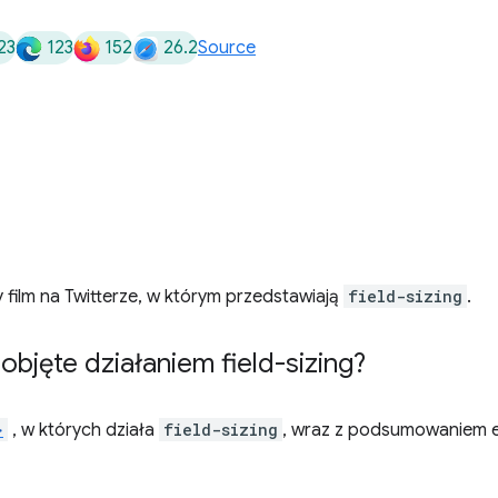
23
123
152
26.2
Source
 film na Twitterze, w którym przedstawiają
field-sizing
.
objęte działaniem field-sizing?
>
, w których działa
field-sizing
, wraz z podsumowaniem ef