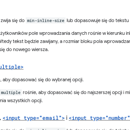
zwija się do
min-inline-size
lub dopasowuje się do tekstu
żytkowników pole wprowadzania danych rośnie w kierunku inli
Wtedy tekst będzie zawijany, a rozmiar bloku pola wprowadza
się do nowego wiersza.
ultiple>
ę, aby dopasować się do wybranej opcji.
multiple
rośnie, aby dopasować się do najszerszej opcji i 
ia wszystkich opcji.
,
<input type="email">
i
<input type="number