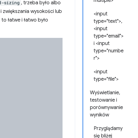
multiple>
d-sizing
, trzeba było albo
i zwiększania wysokości lub
<input
 to łatwe i łatwo było
type="text">,
<input
type="email">
i <input
type="numbe
r">
<input
type="file">
Wyświetlanie,
testowanie i
porównywanie
wyników
Przyglądamy
się bliżej