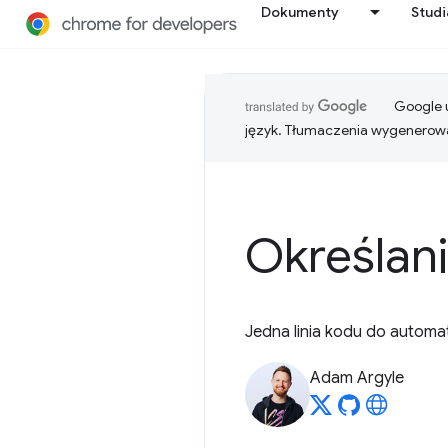
Dokumenty
Stud
Google u
język. Tłumaczenia wygenerowa
Określan
Jedna linia kodu do autom
Adam Argyle