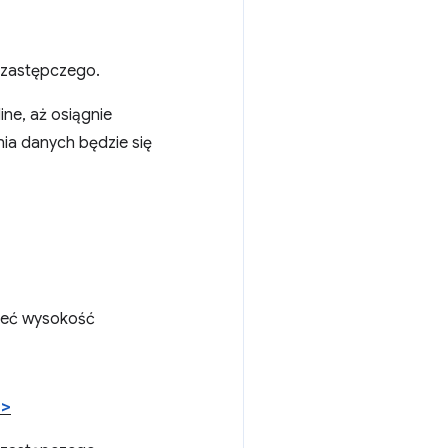
 zastępczego.
ne, aż osiągnie
nia danych będzie się
mieć wysokość
">