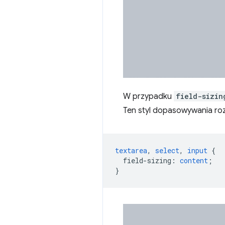
W przypadku
field-sizin
Ten styl dopasowywania roz
textarea
,
select
,
input
{
field-sizing
:
content
;
}