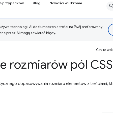
ia przypadków
Blog
Nowości w Chrome
żywa technologii AI do tłumaczenia treści na Twój preferowany
ne przez AI mogą zawierać błędy.
Czy te ws
ie rozmiarów pól CSS
atycznego dopasowywania rozmiaru elementów z treściami, k