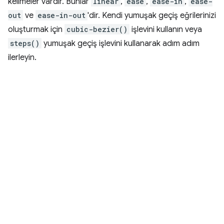
kelimeler vardır. Bunlar
linear
,
ease
,
ease-in
,
ease-
out
ve
ease-in-out
'dir. Kendi yumuşak geçiş eğrilerinizi
oluşturmak için
cubic-bezier()
işlevini kullanın veya
steps()
yumuşak geçiş işlevini kullanarak adım adım
ilerleyin.