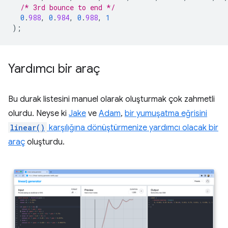
/* 3rd bounce to end */
0
.
988
,
0
.
984
,
0
.
988
,
1
);
Yardımcı bir araç
Bu durak listesini manuel olarak oluşturmak çok zahmetli
olurdu. Neyse ki
Jake
ve
Adam
,
bir yumuşatma eğrisini
linear()
karşılığına dönüştürmenize yardımcı olacak bir
araç
oluşturdu.