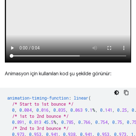
Animasyon için kullanılan kod şu şekilde görünür:
animation-timing-function
:
linear
(
/* Start to 1st bounce */
0
,
0
.
004
,
0
.
016
,
0
.
035
,
0
.
063
9
.
1
%,
0
.
141
,
0
.
25
,
0
/* 1st to 2nd bounce */
0
.
891
,
0
.
813
45
.
5
%,
0
.
785
,
0
.
766
,
0
.
754
,
0
.
75
,
0
.
7
/* 2nd to 3rd bounce */
0
.
973
,
0
.
953
,
0
.
941
,
0
.
938
,
0
.
941
,
0
.
953
,
0
.
973
,
1
,