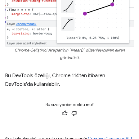
Chrome Geliştirici Araçları'nın `linear()` düzenleyicisinin ekran
görüntüsü.
Bu DevTools özelliği, Chrome 114'ten itibaren
DevTools'da kullanılabilir.
Bu size yardımcı oldu mu?
Aksi belirtilmediği sürece bu sayfanın içeriği
Creative Commons Atıf