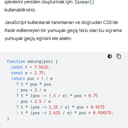
işlevlerini yeniden oluşturmak için
linear()
kullanabilirsiniz.
JavaScript kullanılarak tanımlanan ve doğrudan CSS'de
ifade edilemeyen bir yumuşak geçiş türü olan bu sıçrama
yumuşak geçiş eğrisini ele alalım:
function
easing
(
pos
)
{
const
t
=
7.5625
;
const
e
=
2.75
;
return
pos
 < 
1
/
e
?
t
*
pos
*
pos
:
pos
 < 
2
/
e
?
t
*
(
pos
-=
1.5
/
e
)
*
pos
+
0.75
:
pos
 < 
2.5
/
e
?
t
*
(
pos
-=
2.25
/
e
)
*
pos
+
0.9375
:
t
*
(
pos
-=
2.625
/
e
)
*
pos
+
0.984375
;
}