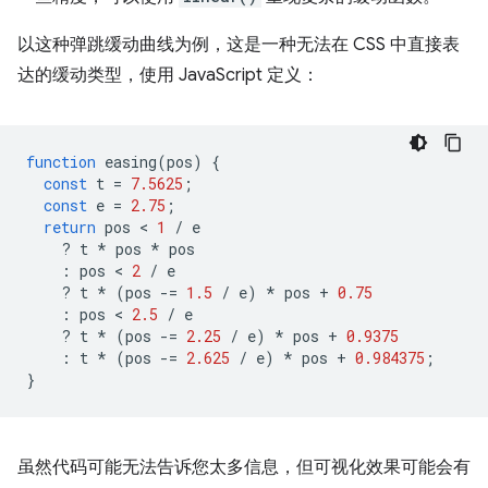
以这种弹跳缓动曲线为例，这是一种无法在 CSS 中直接表
达的缓动类型，使用 JavaScript 定义：
function
easing
(
pos
)
{
const
t
=
7.5625
;
const
e
=
2.75
;
return
pos
 < 
1
/
e
?
t
*
pos
*
pos
:
pos
 < 
2
/
e
?
t
*
(
pos
-=
1.5
/
e
)
*
pos
+
0.75
:
pos
 < 
2.5
/
e
?
t
*
(
pos
-=
2.25
/
e
)
*
pos
+
0.9375
:
t
*
(
pos
-=
2.625
/
e
)
*
pos
+
0.984375
;
}
虽然代码可能无法告诉您太多信息，但可视化效果可能会有