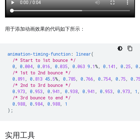
用于添加动画效果的代码如下所示：
animation-timing-function
:
linear
(
/* Start to 1st bounce */
0
,
0
.
004
,
0
.
016
,
0
.
035
,
0
.
063
9
.
1
%,
0
.
141
,
0
.
25
,
0
/* 1st to 2nd bounce */
0
.
891
,
0
.
813
45
.
5
%,
0
.
785
,
0
.
766
,
0
.
754
,
0
.
75
,
0
.
7
/* 2nd to 3rd bounce */
0
.
973
,
0
.
953
,
0
.
941
,
0
.
938
,
0
.
941
,
0
.
953
,
0
.
973
,
1
,
/* 3rd bounce to end */
0
.
988
,
0
.
984
,
0
.
988
,
1
);
实用工具