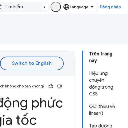
/
Đăng nhập
Trên trang
này
Hiệu ứng
chuyển
 ích không cho bạn không?
động trong
CSS
 động phức
Giới thiệu về
linear()
ia tốc
Tạo đường