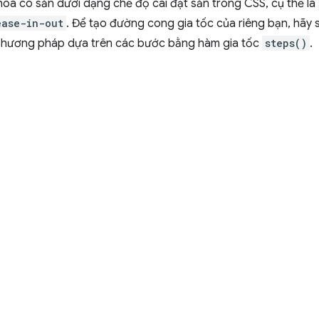
oá có sẵn dưới dạng chế độ cài đặt sẵn trong CSS, cụ thể là
ease-in-out
. Để tạo đường cong gia tốc của riêng bạn, hã
phương pháp dựa trên các bước bằng hàm gia tốc
steps()
.