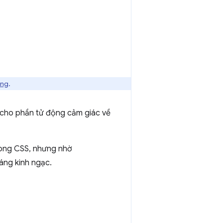
ộng
.
 cho phần tử động cảm giác về
rong CSS, nhưng nhờ
áng kinh ngạc.