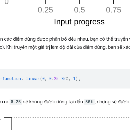
 các điểm dừng được phân bổ đều nhau, bạn có thể truyền
). Khi truyền một giá trị làm độ dài của điểm dừng, bạn sẽ xá
-function
:
linear
(
0
,
0
.
25
75
%,
1
);
ầu ra
0.25
sẽ không được dùng tại dấu
50%
, nhưng sẽ được