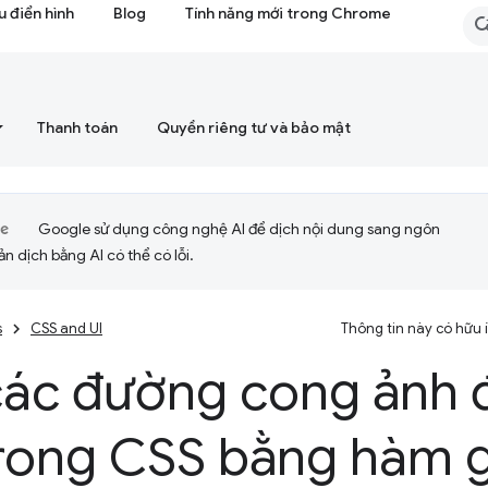
 điển hình
Blog
Tính năng mới trong Chrome
Thanh toán
Quyền riêng tư và bảo mật
Google sử dụng công nghệ AI để dịch nội dung sang ngôn
ản dịch bằng AI có thể có lỗi.
s
CSS and UI
Thông tin này có hữu
các đường cong ảnh
trong CSS bằng hàm g