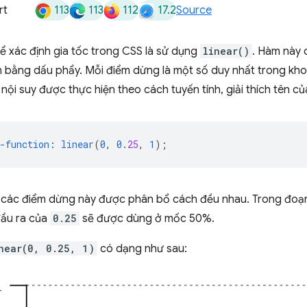
113
113
112
17.2
rt
Source
ể xác định gia tốc trong CSS là sử dụng
linear()
. Hàm này 
 bằng dấu phẩy. Mỗi điểm dừng là một số duy nhất trong kho
 nội suy được thực hiện theo cách tuyến tính, giải thích tên c
-function
:
linear
(
0
,
0
.
25
,
1
);
 các điểm dừng này được phân bổ cách đều nhau. Trong đoạn
 đầu ra của
0.25
sẽ được dùng ở mốc 50%.
near(0, 0.25, 1)
có dạng như sau: