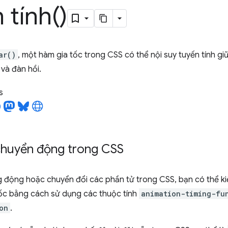
 tí
nh(
)
ar()
, một hàm gia tốc trong CSS có thể nội suy tuyến tính g
 và đàn hồi.
s
chuyển động trong CSS
g động hoặc chuyển đổi các phần tử trong CSS, bạn có thể kiể
ốc bằng cách sử dụng các thuộc tính
animation-timing-fu
on
.