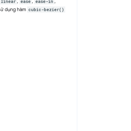
linear
,
ease
,
ease-in
,
y sử dụng hàm
cubic-bezier()