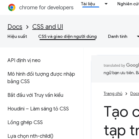
Tài liệu
Nghiên cứu
Docs
CSS and UI
Hiệu suất
CSS và giao diện người dùng
Danh tính
API định vị neo
ngữ bạn ưu tiên. B
Mô hình đối tượng được nhập
bằng CSS
Trang chủ
Doc
Bắt đầu với Truy vấn kiểu
Tạo 
Houdini – Làm sáng tỏ CSS
Lồng ghép CSS
tạp 
Lựa chọn
nth-child(
)