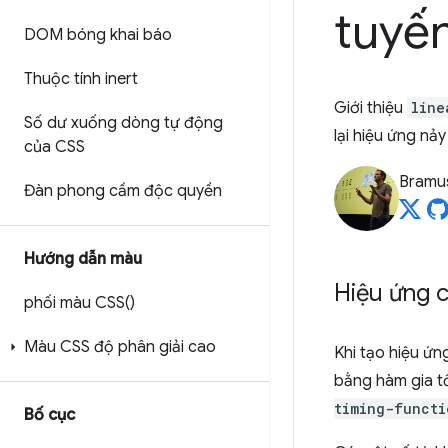
tuyến
DOM bóng khai báo
Thuộc tính inert
Giới thiệu
line
Số dư xuống dòng tự động
lại hiệu ứng nảy
của CSS
Bramu
Đàn phong cầm độc quyền
Hướng dẫn màu
Hiệu ứng 
phối màu
CSS(
)
Màu CSS độ phân giải cao
Khi tạo hiệu ứn
bằng hàm gia t
timing-functi
Bố cục