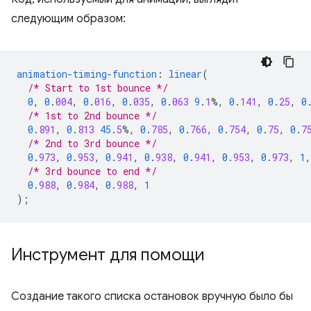
следующим образом:
animation-timing-function
:
linear
(
/* Start to 1st bounce */
0
,
0
.
004
,
0
.
016
,
0
.
035
,
0
.
063
9
.
1
%,
0
.
141
,
0
.
25
,
0
/* 1st to 2nd bounce */
0
.
891
,
0
.
813
45
.
5
%,
0
.
785
,
0
.
766
,
0
.
754
,
0
.
75
,
0
.
7
/* 2nd to 3rd bounce */
0
.
973
,
0
.
953
,
0
.
941
,
0
.
938
,
0
.
941
,
0
.
953
,
0
.
973
,
1
,
/* 3rd bounce to end */
0
.
988
,
0
.
984
,
0
.
988
,
1
);
Инструмент для помощи
Создание такого списка остановок вручную было бы