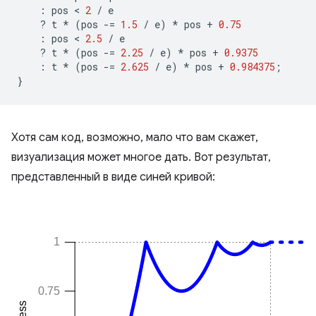
:
pos
 < 
2
/
e
?
t
*
(
pos
-=
1.5
/
e
)
*
pos
+
0.75
:
pos
 < 
2.5
/
e
?
t
*
(
pos
-=
2.25
/
e
)
*
pos
+
0.9375
:
t
*
(
pos
-=
2.625
/
e
)
*
pos
+
0.984375
;
}
Хотя сам код, возможно, мало что вам скажет,
визуализация может многое дать. Вот результат,
представленный в виде синей кривой: