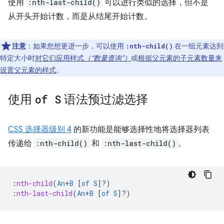
使用
:nth-last-child()
可以进行类似的选择，但不是
从开头开始计数，而是从结尾开始计数。
注意
：如果您想更进一步，可以使用
在一组元素达到
:nth-child()
特定大小时
对它们应用样式
（“数量查询”）
或
根据父元素的子元素数量来
设置父元素的样式
。
使用
of S
语法预过滤选择
CSS 选择器级别 4
的新功能是能够选择性地将选择器列表
传递给
:nth-child()
和
:nth-last-child()
。
:
nth-child
(
An
+
B
[
of
S
]?)
:
nth-last-child
(
An
+
B
[
of
S
]?)