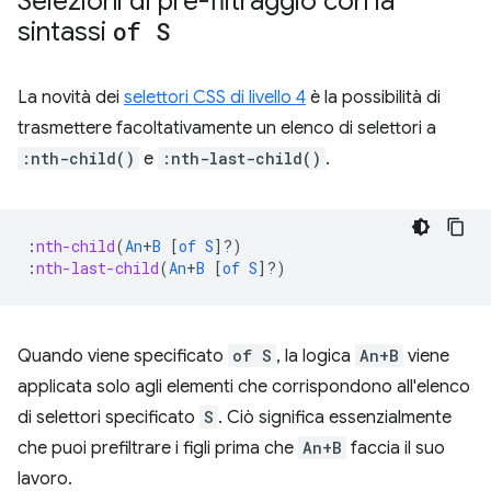
Selezioni di pre-filtraggio con la
sintassi
of S
La novità dei
selettori CSS di livello 4
è la possibilità di
trasmettere facoltativamente un elenco di selettori a
:nth-child()
e
:nth-last-child()
.
:
nth-child
(
An
+
B
[
of
S
]?)
:
nth-last-child
(
An
+
B
[
of
S
]?)
Quando viene specificato
of S
, la logica
An+B
viene
applicata solo agli elementi che corrispondono all'elenco
di selettori specificato
S
. Ciò significa essenzialmente
che puoi prefiltrare i figli prima che
An+B
faccia il suo
lavoro.