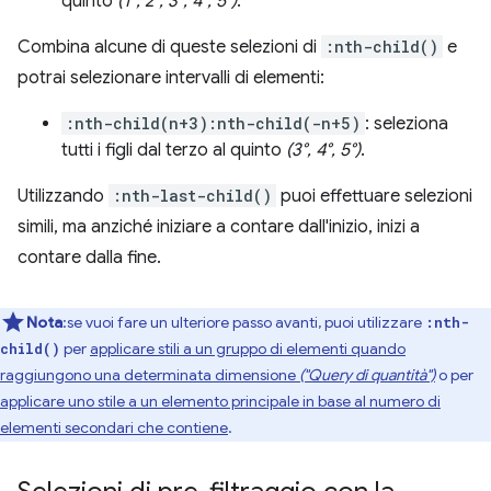
quinto
(1°, 2°, 3°, 4°, 5°)
.
Combina alcune di queste selezioni di
:nth-child()
e
potrai selezionare intervalli di elementi:
:nth-child(n+3):nth-child(-n+5)
: seleziona
tutti i figli dal terzo al quinto
(3°, 4°, 5°)
.
Utilizzando
:nth-last-child()
puoi effettuare selezioni
simili, ma anziché iniziare a contare dall'inizio, inizi a
contare dalla fine.
Nota
:se vuoi fare un ulteriore passo avanti, puoi utilizzare
:nth-
per
applicare stili a un gruppo di elementi quando
child()
raggiungono una determinata dimensione
("Query di quantità")
o per
applicare uno stile a un elemento principale in base al numero di
elementi secondari che contiene
.