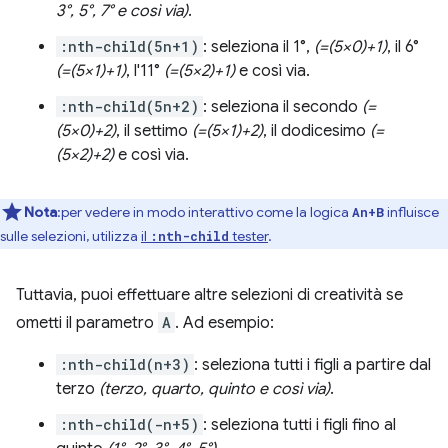
3°, 5°, 7° e così via)
.
:nth-child(5n+1)
: seleziona il 1°,
(=(5×0)+1)
, il 6°
(=(5×1)+1)
, l'11°
(=(5×2)+1)
e così via.
:nth-child(5n+2)
: seleziona il secondo
(=
(5×0)+2)
, il settimo
(=(5×1)+2)
, il dodicesimo
(=
(5×2)+2)
e così via.
Nota
:per vedere in modo interattivo come la logica
influisce
An+B
sulle selezioni, utilizza
il
tester
.
:nth-child
Tuttavia, puoi effettuare altre selezioni di creatività se
ometti il parametro
A
. Ad esempio:
:nth-child(n+3)
: seleziona tutti i figli a partire dal
terzo
(terzo, quarto, quinto e così via)
.
:nth-child(-n+5)
: seleziona tutti i figli fino al