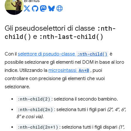
Bramus
Gli pseudoselettori di classe
:
nth-
child(
)
e
:
nth-last-child(
)
Con il
selettore di pseudo-classe
:nth-child()
è
possibile selezionare gli elementi nel DOM in base al loro
indice. Utilizzando la
microsintassi
An+B
, puoi
controllare con precisione gli elementi che vuoi
selezionare.
:nth-child(2)
: seleziona il secondo bambino.
:nth-child(2n)
: seleziona tutti i figli pari
(2°, 4°, 6°,
8° e così via)
.
:nth-child(2n+1)
: seleziona tutti i figli dispari
(1°,