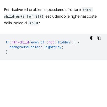
Per risolvere il problema, possiamo sfruttare
:nth-
child(An+B [of S]?)
escludendo le righe nascoste
dalla logica di
An+B
:
tr
:
nth-child
(
even
of
:
not
([
hidden
]))
{
background-color
:
lightgrey
;
}