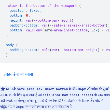
.
stuck-to-the-bottom-of-the-viewport
{
position
:
fixed
;
bottom
:
0
;
height
:
var
(
--bottom-bar-height
);
padding-bottom
:
var
(
--safe-area-max-inset-bottom
);
bottom
:
calc
(
env
(
safe
-area-inset-bottom
,
0
px
)
-
va
}
body
{
padding-bottom
:
calc
(
var
(
--bottom-bar-height
)
+
va
}
लाइव डेमो आज़माना
ध्यान दें:
के लिए
फ़ॉलबैक वैल्यू को
safe-area-max-inset-bottom
36px
उन ब्राउज़र के लिए चुना जाता है जो
के साथ काम
safe-area-max-inset-bottom
नहीं करते. यह वैल्यू इसलिए चुनी गई है, क्योंकि iOS पर Safari के सिंगल टैब मोड में,
पोर्ट्रेट मोड में
का सबसे ज़्यादा बॉटम ऑफ़सेट होता है.
36px