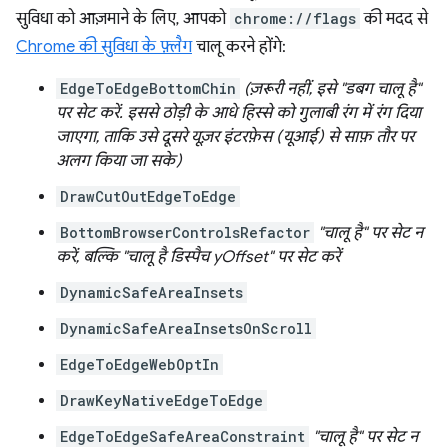
सुविधा को आज़माने के लिए, आपको
chrome://flags
की मदद से
Chrome की सुविधा के फ़्लैग
चालू करने होंगे:
EdgeToEdgeBottomChin
(ज़रूरी नहीं, इसे "डबग चालू है"
पर सेट करें. इससे ठोड़ी के आधे हिस्से को गुलाबी रंग में रंग दिया
जाएगा, ताकि उसे दूसरे यूज़र इंटरफ़ेस (यूआई) से साफ़ तौर पर
अलग किया जा सके)
DrawCutOutEdgeToEdge
BottomBrowserControlsRefactor
"चालू है" पर सेट न
करें, बल्कि "चालू है डिस्पैच yOffset" पर सेट करें
DynamicSafeAreaInsets
DynamicSafeAreaInsetsOnScroll
EdgeToEdgeWebOptIn
DrawKeyNativeEdgeToEdge
EdgeToEdgeSafeAreaConstraint
"चालू है" पर सेट न