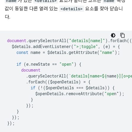
name
가 있는
<details>
요소가 열리면 코드는
name
속성
값이 동일한 다른 열려 있는
<details>
요소를 찾아 닫습니
다.
document
.
querySelectorAll
(
"details[name]"
).
forEach
((
$details
.
addEventListener
(
">;toggle"
,
(
e
)
=
{
const
name
=
$details
.
getAttribute
(
"name"
);
if
(
e
.
newState
==
"open"
)
{
document
.
querySelectorAll
(
`details[name=
${
name
}
][o>p
.
forEach
((
$openDetails
)
=
{
if
(
!
(
$openDetails
===
$details
))
{
$openDetails
.
removeAttribute
(
"ope
n"
);
}
});
}
});
});