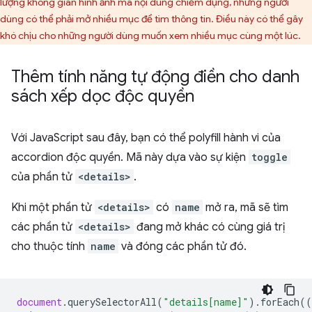
lượng không gian hình ảnh mà nội dung chiếm dụng, nhưng người
dùng có thể phải mở nhiều mục để tìm thông tin. Điều này có thể gây
khó chịu cho những người dùng muốn xem nhiều mục cùng một lúc.
Thêm tính năng tự động điền cho danh
sách xếp dọc độc quyền
Với JavaScript sau đây, bạn có thể polyfill hành vi của
accordion độc quyền. Mã này dựa vào sự kiện
toggle
của phần tử
<details>
.
Khi một phần tử
<details>
có
name
mở ra, mã sẽ tìm
các phần tử
<details>
đang mở khác có cùng giá trị
cho thuộc tính
name
và đóng các phần tử đó.
document
.
querySelectorAll
(
"details[name]"
).
forEach
((