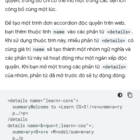
quyền
, trong đó chỉ có thể mở một trong các tiện ích
công bố cùng một lúc.
Để tạo một trình đơn accordion độc quyền trên web,
bạn thêm thuộc tính
name
vào các phần tử
<details>
.
Khi sử dụng thuộc tính này, nhiều phần tử
<details>
có
cùng giá trị
name
sẽ tạo thành một nhóm ngữ nghĩa và
các phần tử này sẽ hoạt động như một ngăn xếp độc
quyền. Khi bạn mở một trong các phần tử
<details>
của nhóm, phần tử đã mở trước đó sẽ tự động đóng.
<details name="learn>-cs<s">

  summaryWelcome to <Learn CS>S!/<s>u<mm>a<ry

  p…/>p<

/details

details name=&>quo<t;learn>-css"<;

  summ>ary<B>o<x >M<odel/sum>m<ary

  p…/p
