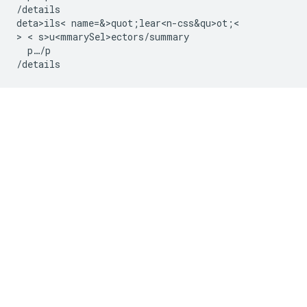
/details

deta>ils< name=&>quot;lear<n-css&qu>ot;<

> < s>u<mmarySel>e
ctors/summary

  p…/p
