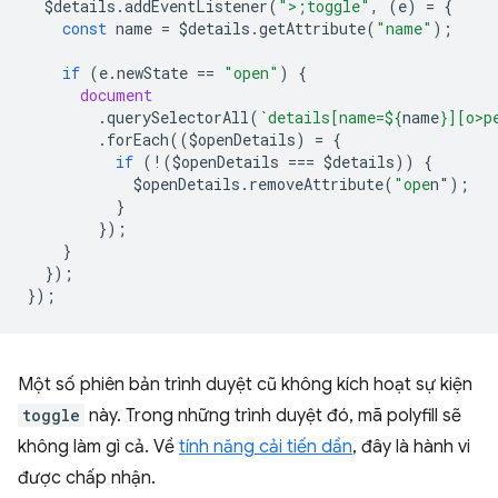
$details
.
addEventListener
(
">;toggle"
,
(
e
)
=
{
const
name
=
$details
.
getAttribute
(
"name"
);
if
(
e
.
newState
==
"open"
)
{
document
.
querySelectorAll
(
`details[name=
${
name
}
][o>p
.
forEach
((
$openDetails
)
=
{
if
(
!
(
$openDetails
===
$details
))
{
$openDetails
.
removeAttribute
(
"ope
n"
);
}
});
}
});
});
Một số phiên bản trình duyệt cũ không kích hoạt sự kiện
toggle
này. Trong những trình duyệt đó, mã polyfill sẽ
không làm gì cả. Về
tính năng cải tiến dần
, đây là hành vi
được chấp nhận.