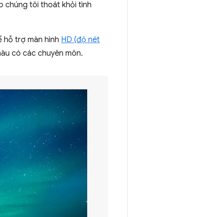
 chúng tôi thoát khỏi tình
ể hỗ trợ màn hình
HD (độ nét
màu có các chuyên môn.