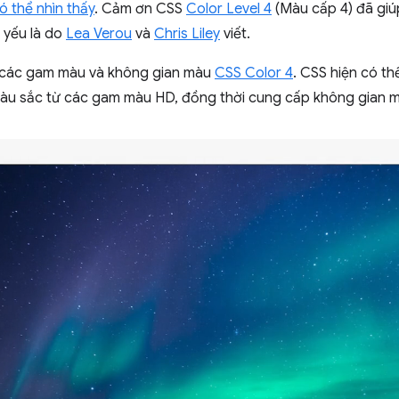
 thể nhìn thấy
. Cảm ơn CSS
Color Level 4
(Màu cấp 4) đã giúp
 yếu là do
Lea Verou
và
Chris Liley
viết.
 các gam màu và không gian màu
CSS Color 4
. CSS hiện có th
 màu sắc từ các gam màu HD, đồng thời cung cấp không gian 