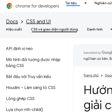
Tài liệu
Nghiên cứu
Docs
CSS and UI
Hiệu suất
CSS và giao diện người dùng
Danh tính
API định vị neo
ngữ bạn ưu tiên. B
Mô hình đối tượng được nhập
bằng CSS
Trang chủ
Doc
Bắt đầu với Truy vấn kiểu
Hướn
Houdini – Làm sáng tỏ CSS
Lồng ghép CSS
giải 
Lựa chọn
nth-child(
)