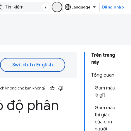
/
Đăng nhập
Trên trang
này
Tổng quan
Gam màu
 ích không cho bạn không?
là gì?
ó độ phân
Gam màu
thị giác
của con
người