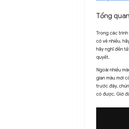
Tổng qua
Trong các trìn
có vẻ nhiều, hã
hãy nghĩ đến t
quyết.
Ngoài nhiều màu
gian màu mới c
trước đây, chún
có được. Giờ đ