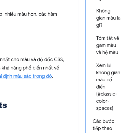
Không
: nhiều màu hơn, các hàm
gian màu là
gì?
Tóm tắt về
gam màu
và hệ màu
nhất cho màu và độ dốc CSS,
Xem lại
à khả năng phổ biến nhất về
không gian
hỉ định màu sắc trong đó
.
màu cổ
điển
{#classic-
color-
spaces}
Các bước
tiếp theo