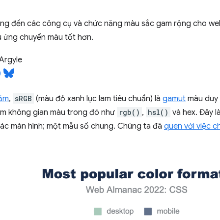
ng đến các công cụ và chức năng màu sắc gam rộng cho web
u ứng chuyển màu tốt hơn.
Argyle
năm
,
sRGB
(màu đỏ xanh lục lam tiêu chuẩn) là
gamut
màu duy 
ẩm không gian màu trong đó như
rgb()
,
hsl()
và hex. Đây l
ác màn hình; một mẫu số chung. Chúng ta đã
quen với việc c