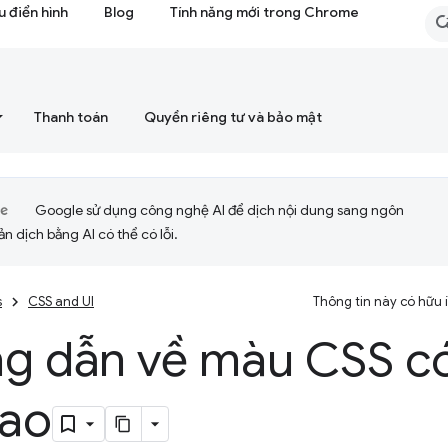
 điển hình
Blog
Tính năng mới trong Chrome
Thanh toán
Quyền riêng tư và bảo mật
Google sử dụng công nghệ AI để dịch nội dung sang ngôn
ản dịch bằng AI có thể có lỗi.
s
CSS and UI
Thông tin này có hữu
g dẫn về màu CSS c
cao