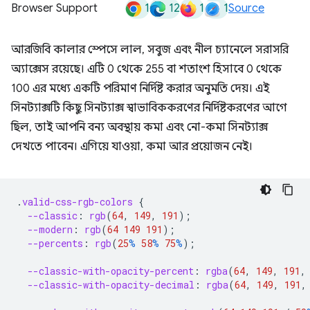
1
12
1
1
Browser Support
Source
আরজিবি কালার স্পেসে লাল, সবুজ এবং নীল চ্যানেলে সরাসরি
অ্যাক্সেস রয়েছে। এটি 0 থেকে 255 বা শতাংশ হিসাবে 0 থেকে
100 এর মধ্যে একটি পরিমাণ নির্দিষ্ট করার অনুমতি দেয়। এই
সিনট্যাক্সটি কিছু সিনট্যাক্স স্বাভাবিককরণের নির্দিষ্টকরণের আগে
ছিল, তাই আপনি বন্য অবস্থায় কমা এবং নো-কমা সিনট্যাক্স
দেখতে পাবেন। এগিয়ে যাওয়া, কমা আর প্রয়োজন নেই।
.
valid-css-rgb-colors
{
--classic
:
rgb
(
64
,
149
,
191
);
--modern
:
rgb
(
64
149
191
);
--percents
:
rgb
(
25
%
58
%
75
%
);
--classic-with-opacity-percent
:
rgba
(
64
,
149
,
191
,
--classic-with-opacity-decimal
:
rgba
(
64
,
149
,
191
,