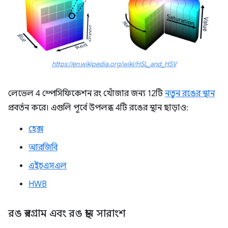
https://en.wikipedia.org/wiki/HSL_and_HSV
লেভেল 4 স্পেসিফিকেশন রং খোঁজার জন্য 12টি
নতুন রঙের স্থান
প্রবর্তন করে। এগুলি পূর্বে উপলব্ধ 4টি রঙের স্থান ছাড়াও:
হেক্স
আরজিবি
এইচএসএল
HWB
রঙ স্বরগ্রাম এবং রঙ স্থান সারাংশ