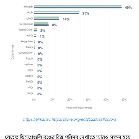
https://almanac.httparchive.org/en/2022/css#colors
যেহেতু ডিসপ্লেগুলি রঙের বিস্তৃত পরিসর দেখাতে আরও সক্ষম হয়ে