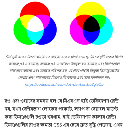
শীর্ষ দুটি রঙের মিশ্রণ sRGB তে sRGB রঙের সাথে রয়েছে। নীচের দুটি রঙের মিশ্রণ
ডিসপ্লে p3 এ রয়েছে। ডিসপ্লে p3-এ আরও উজ্জ্বল রঙ রয়েছে এবং মিশ্রণগুলি
মাঝখানে কালো এবং সাদাতে পরিণত হয়, যেখানে sRGB কিছুটা ডিস্যাচুরেটেড
দেখায় এবং মাঝখানের মিশ্রণগুলি কালো এবং সাদা ফলাফল নয়।
https://codepen.io/web-dot-dev/pen/poZgXQb
রঙ এবং ওয়েবের সমস্যা হল যে সিএসএস হাই ডেফিনেশন রেডি
নয়, যখন বেশিরভাগ লোকের পকেটে, ল্যাপ বা দেয়ালে মাউন্ট
করা ডিসপ্লেগুলি চওড়া স্বরগ্রাম, হাই ডেফিনেশন কালার রেডি।
ডিসপ্লেগুলির রঙের ক্ষমতা CSS এর চেয়ে দ্রুত বৃদ্ধি পেয়েছে, এখন