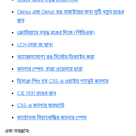
ওয়েবে আরও সমৃদ্ধ রঙের দিকে
Okhsv এবং Okhsl: রঙ বাছাইয়ের জন্য দুটি নতুন রঙের
স্থান
ক্রোমিয়ামে সমৃদ্ধ রঙের দিকে (পিডিএফ)
LCH সেরা রং স্থান!
অ্যাক্সেসযোগ্য রঙ সিস্টেম ডিজাইন করা
কালার স্পেস, হান্না ওয়েলার দ্বারা
ডিসপ্লে-পি৩ সহ CSS-এ ওয়াইড গ্যামুট কালার
CIE 1931 রঙের স্থান
CSS-এ কালার ফরম্যাট
বার্তোসজ সিচানোস্কির কালার স্পেস
এবং সরঞ্জাম: