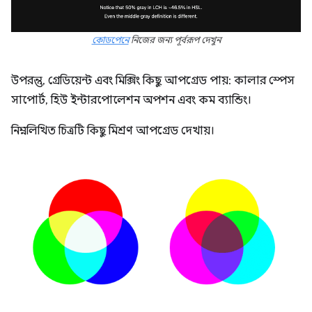
কোডপেনে
নিজের জন্য পূর্বরূপ দেখুন
উপরন্তু, গ্রেডিয়েন্ট এবং মিক্সিং কিছু আপগ্রেড পায়: কালার স্পেস
সাপোর্ট, হিউ ইন্টারপোলেশন অপশন এবং কম ব্যান্ডিং।
নিম্নলিখিত চিত্রটি কিছু মিশ্রণ আপগ্রেড দেখায়।