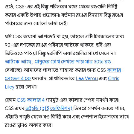
ওঠে, CSS-এর এই বিস্তৃত পরিসরের মধ্যে থেকে রঙগুলি নির্দিষ্ট
করার একটি উপায় প্রয়োজন৷ বর্তমান রঙের বিন্যাসে বিস্তৃত রঙের
পরিসরের জন্য কোনো ভাষা নেই।
যদি CSS কখনো আপডেট না হয়, তাহলে এটি চিরকালের জন্য
90-এর দশকের রঙের পরিসরে আটকে থাকবে, ছবি এবং
ভিডিওতে পাওয়া বিস্তৃত স্বরলিপি অফারগুলির সাথে মেলে না।
আটকে আছে
,
মানুষের চোখ দেখতে পায় মাত্র 30% রঙ
দেখাচ্ছে। আমাদের পালাতে সাহায্য করার জন্য CSS
কালার
লেভেল 4 কে
ধন্যবাদ, প্রাথমিকভাবে
Lea Verou
এবং
Chris
Liley
দ্বারা লেখা।
ক্রোম
CSS কালার 4
গ্যামুট এবং কালার স্পেস সমর্থন করে।
CSS এখন
এইচডি (হাই ডেফিনিশন)
ডিসপ্লে সমর্থন করতে পারে,
এইচডি গামুট থেকে রঙ নির্দিষ্ট করে এবং স্পেশালাইজেশনের সাথে
রঙের স্থানও অফার করে।