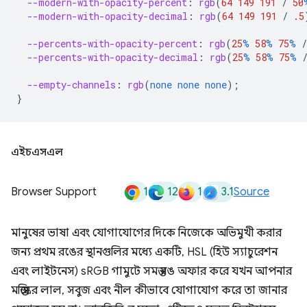
--modern-with-opacity-percent
:
rgb
(
64
149
191
/
50
--modern-with-opacity-decimal
:
rgb
(
64
149
191
/
.5
--percents-with-opacity-percent
:
rgb
(
25
%
58
%
75
%
/
--percents-with-opacity-decimal
:
rgb
(
25
%
58
%
75
%
--empty-channels
:
rgb
(
none
none
none
);
}
এইচএসএল
1
12
1
3.1
Browser Support
Source
মানুষের ভাষা এবং যোগাযোগের দিকে নিজেকে অভিমুখী করার
জন্য প্রথম রঙের স্থানগুলির মধ্যে একটি, HSL (হিউ স্যাচুরেশন
এবং লাইটনেস) sRGB গামুটে সমস্ত রঙ অফার করে যখন আপনার
মস্তিষ্কের লাল, সবুজ এবং নীল কীভাবে যোগাযোগ করে তা জানার