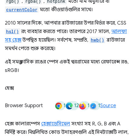
rgb()
,
rgba()
,
hotpink
মতো নাম অনুসারে বা
currentColor
মতো কীওয়ার্ডগুলির সাথে।
2010 সালের দিকে, আপনার ব্রাউজারের উপর নির্ভর করে, CSS
hsl()
রং ব্যবহার করতে পারে। তারপরে 2017 সালে,
আলফা
সহ হেক্স
উপস্থিত হয়েছিল। সর্বশেষ, সম্প্রতি,
hwb()
ব্রাউজারে
সমর্থন পেতে শুরু করেছে।
এই সমস্ত ক্লাসিক রঙের স্পেস একই স্বরগ্রামের মধ্যে রেফারেন্স রঙ,
sRGB।
হেক্স
1
12
1
1
Browser Support
Source
হেক্স কালারস্পেস
হেক্সাডেসিমেল
সংখ্যা সহ R, G, B এবং A
নির্দিষ্ট করে। নিম্নলিখিত কোড উদাহরণগুলি এই সিনট্যাক্সটি লাল,