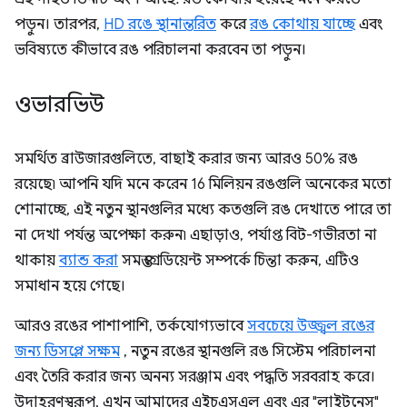
পড়ুন। তারপর,
HD রঙে স্থানান্তরিত
করে
রঙ কোথায় যাচ্ছে
এবং
ভবিষ্যতে কীভাবে রঙ পরিচালনা করবেন তা পড়ুন।
ওভারভিউ
সমর্থিত ব্রাউজারগুলিতে, বাছাই করার জন্য আরও 50% রঙ
রয়েছে৷ আপনি যদি মনে করেন 16 মিলিয়ন রঙগুলি অনেকের মতো
শোনাচ্ছে, এই নতুন স্থানগুলির মধ্যে কতগুলি রঙ দেখাতে পারে তা
না দেখা পর্যন্ত অপেক্ষা করুন৷ এছাড়াও, পর্যাপ্ত বিট-গভীরতা না
থাকায়
ব্যান্ড করা
সমস্ত গ্রেডিয়েন্ট সম্পর্কে চিন্তা করুন, এটিও
সমাধান হয়ে গেছে।
আরও রঙের পাশাপাশি, তর্কযোগ্যভাবে
সবচেয়ে উজ্জ্বল রঙের
জন্য ডিসপ্লে সক্ষম
, নতুন রঙের স্থানগুলি রঙ সিস্টেম পরিচালনা
এবং তৈরি করার জন্য অনন্য সরঞ্জাম এবং পদ্ধতি সরবরাহ করে।
উদাহরণস্বরূপ, এখন আমাদের এইচএসএল এবং এর "লাইটনেস"