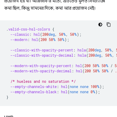
প্রয়োজন হয় না। আরজিবি-র মতো, এটিতেও মূলত সিনট্যাক্সে
কমা ছিল, কিন্তু সামনের দিকে, কমা আর প্রয়োজন নেই।
.
valid-css-hsl-colors
{
--classic
:
hsl
(
200
deg
,
50
%
,
50
%
);
--modern
:
hsl
(
200
50
%
50
%
);
--classic-with-opacity-percent
:
hsla
(
200
deg
,
50
%
,
--classic-with-opacity-decimal
:
hsla
(
200
deg
,
50
%
,
--modern-with-opacity-percent
:
hsl
(
200
50
%
50
%
/
5
--modern-with-opacity-decimal
:
hsl
(
200
50
%
50
%
/
.
/* hueless and no saturation */
--empty-channels-white
:
hsl
(
none
none
100
%
);
--empty-channels-black
:
hsl
(
none
none
0
%
);
}