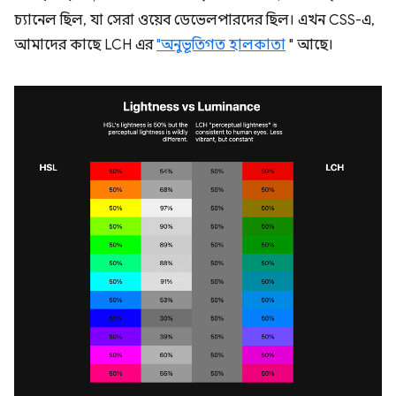
চ্যানেল ছিল, যা সেরা ওয়েব ডেভেলপারদের ছিল। এখন CSS-এ,
আমাদের কাছে LCH এর
"অনুভূতিগত হালকাতা
" আছে।