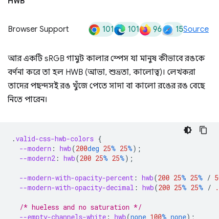
HWB
101
101
96
15
Browser Support
Source
আর একটি sRGB গামুট কালার স্পেস যা মানুষ কীভাবে রঙকে
বর্ণনা করে তা হল HWB (আভা, শুভ্রতা, কালোত্ব)। লেখকরা
তাদের পছন্দসই রঙ খুঁজে পেতে সাদা বা কালো রঙের রঙ বেছে
নিতে পারেন।
.
valid-css-hwb-colors
{
--modern
:
hwb
(
200
deg
25
%
25
%
);
--modern2
:
hwb
(
200
25
%
25
%
);
--modern-with-opacity-percent
:
hwb
(
200
25
%
25
%
/
5
--modern-with-opacity-decimal
:
hwb
(
200
25
%
25
%
/
.
/* hueless and no saturation */
--empty-channels-white
:
hwb
(
none
100
%
none
);