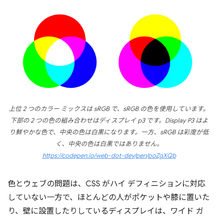
上位 2 つのカラー ミックスは sRGB で、sRGB の色を使用しています。
下部の 2 つの色の組み合わせはディスプレイ p3 です。Display P3 はよ
り鮮やかな色で、中央の色は白黒になります。一方、sRGB は彩度が低
く、中央の色は白黒ではありません。
https://codepen.io/web-dot-dev/pen/poZgXQb
色とウェブの問題は、CSS がハイ デフィニションに対応
していない一方で、ほとんどの人がポケットや膝に置いた
り、壁に設置したりしているディスプレイは、ワイド ガ