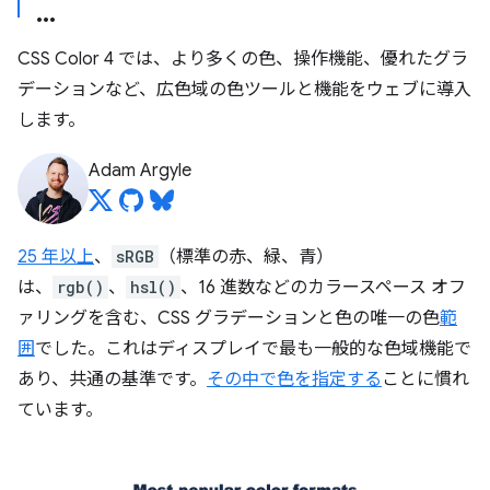
CSS Color 4 では、より多くの色、操作機能、優れたグラ
デーションなど、広色域の色ツールと機能をウェブに導入
します。
Adam Argyle
25 年以上
、
sRGB
（標準の赤、緑、青）
は、
rgb()
、
hsl()
、16 進数などのカラースペース オフ
ァリングを含む、CSS グラデーションと色の唯一の色
範
囲
でした。これはディスプレイで最も一般的な色域機能で
あり、共通の基準です。
その中で色を指定する
ことに慣れ
ています。