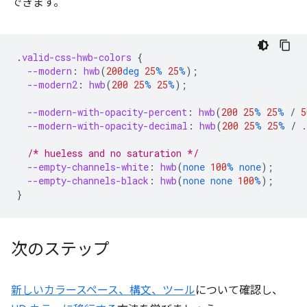
できます。
.
valid-css-hwb-colors
{
--modern
:
hwb
(
200
deg
25
%
25
%
);
--modern2
:
hwb
(
200
25
%
25
%
);
--modern-with-opacity-percent
:
hwb
(
200
25
%
25
%
/
5
--modern-with-opacity-decimal
:
hwb
(
200
25
%
25
%
/
.
/* hueless and no saturation */
--empty-channels-white
:
hwb
(
none
100
%
none
);
--empty-channels-black
:
hwb
(
none
none
100
%
);
}
次のステップ
新しいカラースペース、構文、ツール
について確認し、