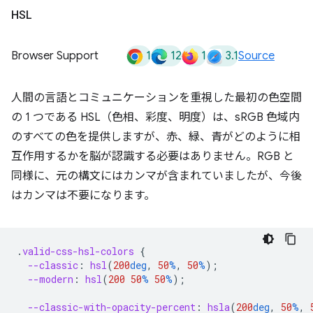
HSL
1
12
1
3.1
Browser Support
Source
人間の言語とコミュニケーションを重視した最初の色空間
の 1 つである HSL（色相、彩度、明度）は、sRGB 色域内
のすべての色を提供しますが、赤、緑、青がどのように相
互作用するかを脳が認識する必要はありません。RGB と
同様に、元の構文にはカンマが含まれていましたが、今後
はカンマは不要になります。
.
valid-css-hsl-colors
{
--classic
:
hsl
(
200
deg
,
50
%
,
50
%
);
--modern
:
hsl
(
200
50
%
50
%
);
--classic-with-opacity-percent
:
hsla
(
200
deg
,
50
%
,