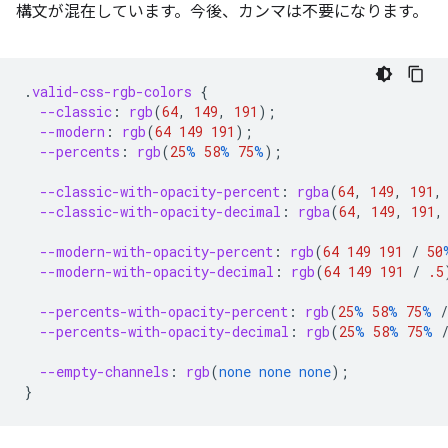
構文が混在しています。今後、カンマは不要になります。
.
valid-css-rgb-colors
{
--classic
:
rgb
(
64
,
149
,
191
);
--modern
:
rgb
(
64
149
191
);
--percents
:
rgb
(
25
%
58
%
75
%
);
--classic-with-opacity-percent
:
rgba
(
64
,
149
,
191
,
--classic-with-opacity-decimal
:
rgba
(
64
,
149
,
191
,
--modern-with-opacity-percent
:
rgb
(
64
149
191
/
50
--modern-with-opacity-decimal
:
rgb
(
64
149
191
/
.5
--percents-with-opacity-percent
:
rgb
(
25
%
58
%
75
%
/
--percents-with-opacity-decimal
:
rgb
(
25
%
58
%
75
%
--empty-channels
:
rgb
(
none
none
none
);
}