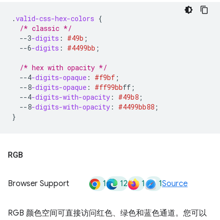
.
valid-css-hex-colors
{
/* classic */
--3
-digits
:
#49b
;
--6
-digits
:
#4499bb
;
/* hex with opacity */
--4
-digits-opaque
:
#f9bf
;
--8
-digits-opaque
:
#ff99bb
ff
;
--4
-digits-with-opacity
:
#49b8
;
--8
-digits-with-opacity
:
#4499bb
88
;
}
RGB
1
12
1
1
Browser Support
Source
RGB 颜色空间可直接访问红色、绿色和蓝色通道。您可以