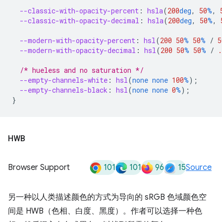
--classic-with-opacity-percent
:
hsla
(
200
deg
,
50
%
,
--classic-with-opacity-decimal
:
hsla
(
200
deg
,
50
%
,
--modern-with-opacity-percent
:
hsl
(
200
50
%
50
%
/
5
--modern-with-opacity-decimal
:
hsl
(
200
50
%
50
%
/
.
/* hueless and no saturation */
--empty-channels-white
:
hsl
(
none
none
100
%
);
--empty-channels-black
:
hsl
(
none
none
0
%
);
}
HWB
101
101
96
15
Browser Support
Source
另一种以人类描述颜色的方式为导向的 sRGB 色域颜色空
间是 HWB（色相、白度、黑度）。作者可以选择一种色