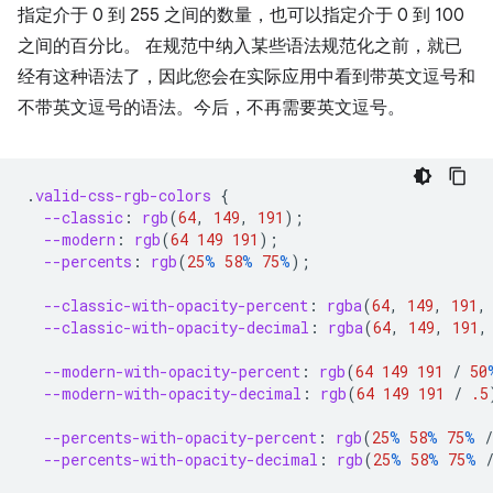
指定介于 0 到 255 之间的数量，也可以指定介于 0 到 100
之间的百分比。 在规范中纳入某些语法规范化之前，就已
经有这种语法了，因此您会在实际应用中看到带英文逗号和
不带英文逗号的语法。今后，不再需要英文逗号。
.
valid-css-rgb-colors
{
--classic
:
rgb
(
64
,
149
,
191
);
--modern
:
rgb
(
64
149
191
);
--percents
:
rgb
(
25
%
58
%
75
%
);
--classic-with-opacity-percent
:
rgba
(
64
,
149
,
191
,
--classic-with-opacity-decimal
:
rgba
(
64
,
149
,
191
,
--modern-with-opacity-percent
:
rgb
(
64
149
191
/
50
--modern-with-opacity-decimal
:
rgb
(
64
149
191
/
.5
--percents-with-opacity-percent
:
rgb
(
25
%
58
%
75
%
/
--percents-with-opacity-decimal
:
rgb
(
25
%
58
%
75
%