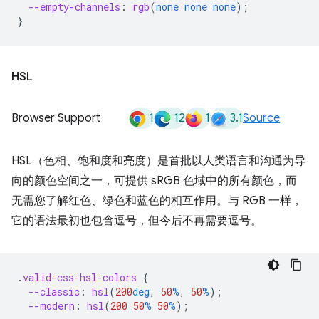
--empty-channels
:
rgb
(
none
none
none
);
}
HSL
1
12
1
3.1
Browser Support
Source
HSL（色相、饱和度和亮度）是首批以人类语言和沟通为导
向的颜色空间之一，可提供 sRGB 色域中的所有颜色，而
无需您了解红色、绿色和蓝色的相互作用。与 RGB 一样，
它的语法最初也包含逗号，但今后不再需要逗号。
.
valid-css-hsl-colors
{
--classic
:
hsl
(
200
deg
,
50
%
,
50
%
);
--modern
:
hsl
(
200
50
%
50
%
);