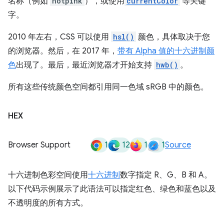
名称（例如
hotpink
），或使用
currentColor
等关键
字。
2010 年左右，CSS 可以使用
hsl()
颜色，具体取决于您
的浏览器。然后，在 2017 年，
带有 Alpha 值的十六进制颜
色
出现了。最后，最近浏览器才开始支持
hwb()
。
所有这些传统颜色空间都引用同一色域 sRGB 中的颜色。
HEX
1
12
1
1
Browser Support
Source
十六进制色彩空间使用
十六进制
数字指定 R、G、B 和 A。
以下代码示例展示了此语法可以指定红色、绿色和蓝色以及
不透明度的所有方式。