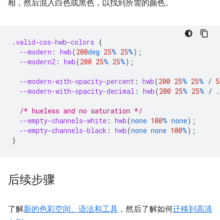
相，然后混入白色或黑色，以找到所需的颜色。
.
valid-css-hwb-colors
{
--modern
:
hwb
(
200
deg
25
%
25
%
);
--modern2
:
hwb
(
200
25
%
25
%
);
--modern-with-opacity-percent
:
hwb
(
200
25
%
25
%
/
5
--modern-with-opacity-decimal
:
hwb
(
200
25
%
25
%
/
.
/* hueless and no saturation */
--empty-channels-white
:
hwb
(
none
100
%
none
);
--empty-channels-black
:
hwb
(
none
none
100
%
);
}
后续步骤
了解
新的色彩空间、语法和工具
，然后了解如何
迁移到高清