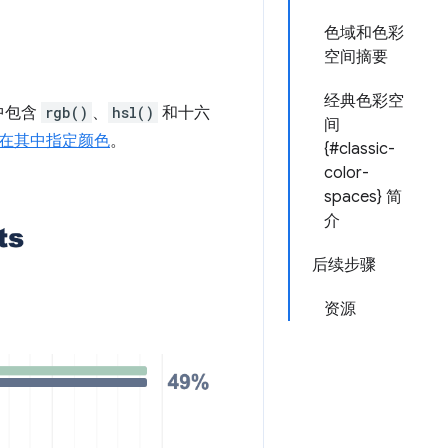
色域和色彩
空间摘要
经典色彩空
中包含
rgb()
、
hsl()
和十六
间
在其中指定颜色
。
{#classic-
color-
spaces} 简
介
后续步骤
资源