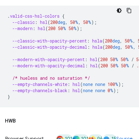
.
valid-css-hsl-colors
{
--classic
:
hsl
(
200
deg
,
50
%
,
50
%
);
--modern
:
hsl
(
200
50
%
50
%
);
--classic-with-opacity-percent
:
hsla
(
200
deg
,
50
%
,
--classic-with-opacity-decimal
:
hsla
(
200
deg
,
50
%
,
--modern-with-opacity-percent
:
hsl
(
200
50
%
50
%
/
5
--modern-with-opacity-decimal
:
hsl
(
200
50
%
50
%
/
.
/* hueless and no saturation */
--empty-channels-white
:
hsl
(
none
none
100
%
);
--empty-channels-black
:
hsl
(
none
none
0
%
);
}
HWB