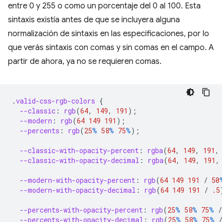
entre 0 y 255 o como un porcentaje del 0 al 100. Esta
sintaxis existía antes de que se incluyera alguna
normalización de sintaxis en las especificaciones, por lo
que verás sintaxis con comas y sin comas en el campo. A
partir de ahora, ya no se requieren comas.
.
valid-css-rgb-colors
{
--classic
:
rgb
(
64
,
149
,
191
);
--modern
:
rgb
(
64
149
191
);
--percents
:
rgb
(
25
%
58
%
75
%
);
--classic-with-opacity-percent
:
rgba
(
64
,
149
,
191
,
--classic-with-opacity-decimal
:
rgba
(
64
,
149
,
191
,
--modern-with-opacity-percent
:
rgb
(
64
149
191
/
50
--modern-with-opacity-decimal
:
rgb
(
64
149
191
/
.5
--percents-with-opacity-percent
:
rgb
(
25
%
58
%
75
%
/
--percents-with-opacity-decimal
:
rgb
(
25
%
58
%
75
%