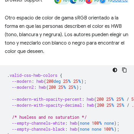
101
101
96
15
Browser Support
Source
Otro espacio de color de gama sRGB orientado a la
forma en que las personas describen el color es HWB
(tono, blancura y negrura). Los autores pueden elegir un
tono y mezclarlo con blanco o negro para encontrar el
color que deseen.
.
valid-css-hwb-colors
{
--modern
:
hwb
(
200
deg
25
%
25
%
);
--modern2
:
hwb
(
200
25
%
25
%
);
--modern-with-opacity-percent
:
hwb
(
200
25
%
25
%
/
5
--modern-with-opacity-decimal
:
hwb
(
200
25
%
25
%
/
.
/* hueless and no saturation */
--empty-channels-white
:
hwb
(
none
100
%
none
);
--empty-channels-black
:
hwb
(
none
none
100
%
);