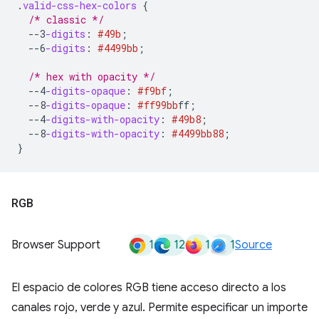
.
valid-css-hex-colors
{
/* classic */
--3
-digits
:
#49b
;
--6
-digits
:
#4499bb
;
/* hex with opacity */
--4
-digits-opaque
:
#f9bf
;
--8
-digits-opaque
:
#ff99bb
ff
;
--4
-digits-with-opacity
:
#49b8
;
--8
-digits-with-opacity
:
#4499bb
88
;
}
RGB
1
12
1
1
Browser Support
Source
El espacio de colores RGB tiene acceso directo a los
canales rojo, verde y azul. Permite especificar un importe