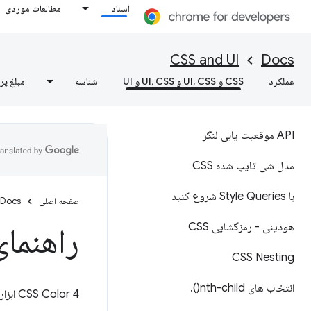
اسناد
مطالعات موردی
CSS and UI
Docs
عملکرد
CSS و UI، CSS و UI، CSS و UI
شناسه
مبلغ پر
API موقعیت یابی لنگر
مدل شی تایپ شده CSS
با Style Queries شروع کنید
صفحه اصلی
Docs
هودینی - رمزگشایی CSS
راهنمای رنگ CSS
CSS Nesting
انتخاب های
nth-child(
)
.
CSS Color 4 ابزارها و قابلیت‌های رنگی گسترده‌ای را به وب می‌آورد: رنگ‌های بیشتر، عملکردهای دستکاری، و گرادیان‌های بهتر.