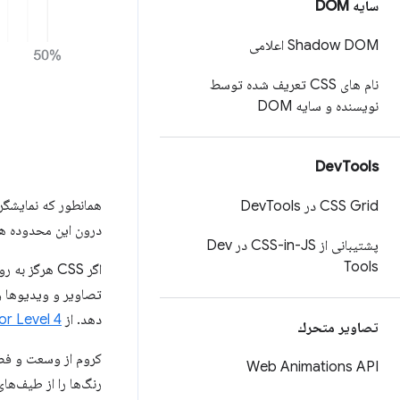
سایه DOM
Shadow DOM اعلامی
نام های CSS تعریف شده توسط
نویسنده و سایه DOM
Dev
Tools
CSS Grid در Dev
Tools
درون این محدوده های
پشتیبانی از CSS-in-JS در Dev
Tools
تصاویر و ویدیوها و
دهد. از CSS
or Level 4
تصاوير متحرك
کروم از وسعت و فض
Web Animations API
رنگ‌ها را از طیف‌های HD مشخص می‌کند و در عین حال فضاهای رنگی با تخصص‌ها را نیز ارائه م