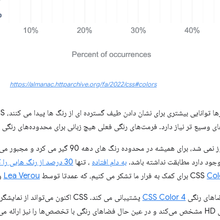
https://almanac.httparchive.org/fa/2022/css#colors
 وسیع تر نیاز دارد. فرمت‌های رنگی فعلی هیچ زبانی برای محدوده‌های رنگی گ
اگر CSS هرگز به روز نمی شد، برای همیشه در محدوده
جود دارد مطابقت نداشته باشد.
به دام افتاده
، تنها
30 درصد از رنگ هایی را که چشم انسان می تواند ببیند
Col
برای کمک به فرار ما تشکر می کنیم، که عمدتا توسط
Lea Verou
و
اهای رنگی
CSS Color 4
پشتیبانی می کند. CSS اکنون می‌تواند از نمایشگرهای
ی‌کند.