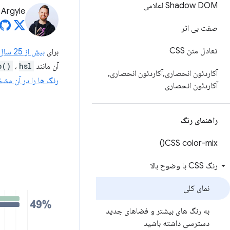
Shadow DOM اعلامی
Argyle
صفت بی اثر
تعادل متن CSS
برای
بیش از 25 سال
آن مانند
hsl()
،
b()
آکاردئون انحصاری
,
آکاردئون انحصاری
,
رنگ ها را در آن مش
آکاردئون انحصاری
راهنمای رنگ
)
CSS
color-mix(
رنگ CSS با وضوح بالا
نمای کلی
به رنگ های بیشتر و فضاهای جدید
دسترسی داشته باشید