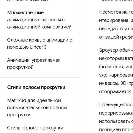
Несмотря на т
Множественные
анимационные эффекты с
итерирована, 
анимационной композицией
передаются на
от вашей графи
Сложные кривые анимации с
помощью
Linear(
)
Браузер обычн
некоторым вет
Анимация
,
управляемая
(возможно, исп
прокруткой
уже нарисованн
индексы, 3D-п
Стили полосы прокрутки
отображается 
Matrix3d ​​для идеальной
Преимущество 
пользовательской полосы
перерисовыват
прокрутки
использовать 
Стиль полосы прокрутки
позицией прокр