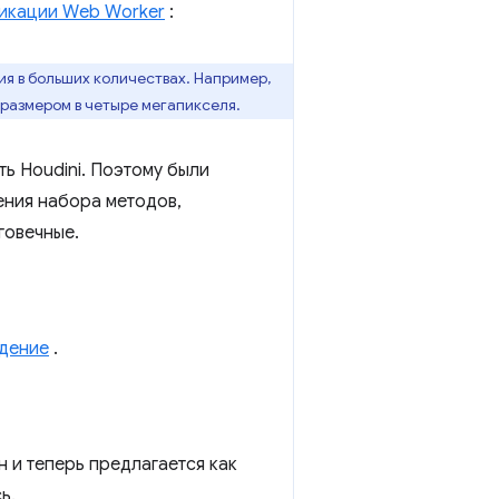
икации Web Worker
:
ия в больших количествах. Например,
размером в четыре мегапикселя.
ть Houdini. Поэтому были
ения набора методов,
говечные.
дение
.
 и теперь предлагается как
ь.