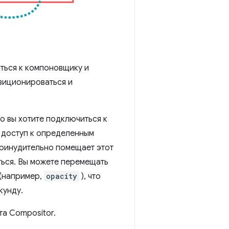
иться к компоновщику и
озиционироваться и
о вы хотите подключиться к
 доступ к определенным
принудительно помещает этот
ться. Вы можете перемещать
 (например,
opacity
), что
кунду.
а Compositor.