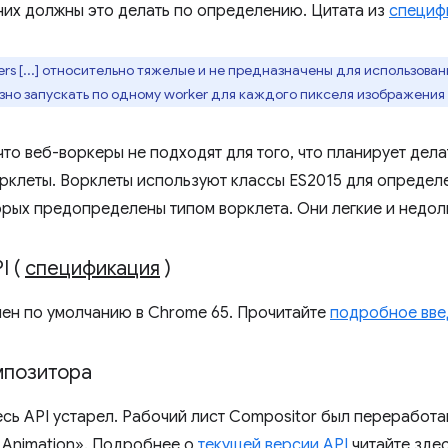
них должны это делать по определению. Цитата из
специф
rs [...] относительно тяжелые и не предназначены для использован
но запускать по одному worker для каждого пикселя изображения 
что веб-воркеры не подходят для того, что планирует дела
рклеты. Ворклеты используют классы ES2015 для определ
орых предопределены типом ворклета. Они легкие и недол
I (
спецификация
)
ючен по умолчанию в Chrome 65. Прочитайте
подробное вве
мпозитора
сь API устарел. Рабочий лист Compositor был переработан
 Animation». Подробнее о
текущей версии API
читайте здес