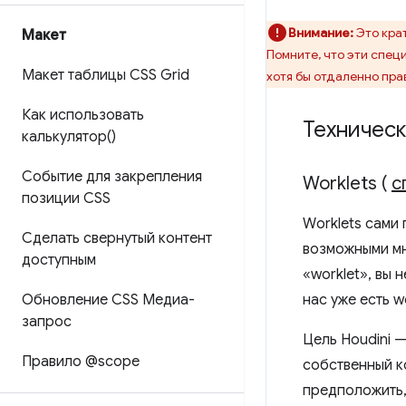
Внимание:
Это крат
Макет
Помните, что эти спе
Макет таблицы CSS Grid
хотя бы отдаленно пра
Как использовать
Техническ
калькулятор()
Событие для закрепления
Worklets (
с
позиции CSS
Worklets сами 
Сделать свернутый контент
возможными мн
доступным
«worklet», вы 
Обновление CSS Медиа-
нас уже есть w
запрос
Цель Houdini 
Правило @scope
собственный к
предположить,