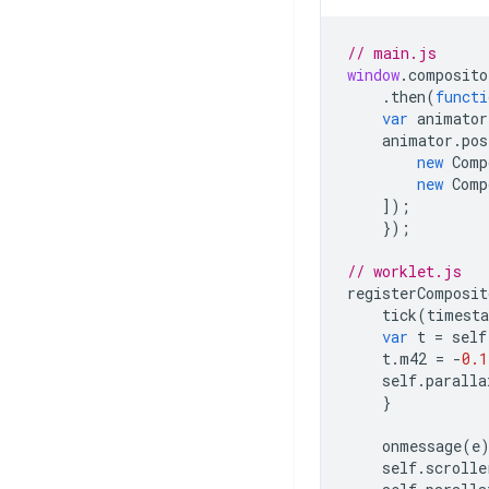
// main.js
window
.
composito
.
then
(
functi
var
animator
animator
.
pos
new
Comp
new
Comp
]);
});
// worklet.js
registerComposit
tick
(
timest
var
t
=
self
t
.
m42
=
-
0.1
self
.
paralla
}
onmessage
(
e
self
.
scrolle