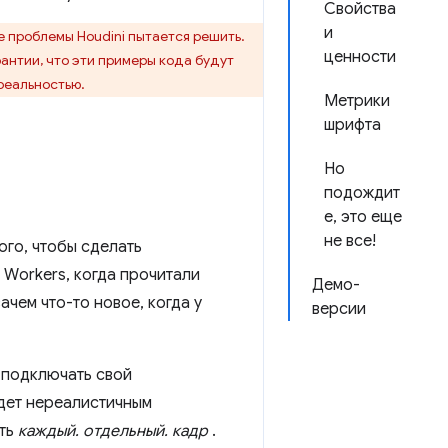
Свойства
и
е проблемы Houdini пытается решить.
ценности
рантии, что эти примеры кода будут
 реальностью.
Метрики
шрифта
Но
подождит
е, это еще
не все!
ого, чтобы сделать
 Workers, когда прочитали
Демо-
ачем что-то новое, когда у
версии
 подключать свой
удет нереалистичным
ать
каждый. отдельный. кадр
.