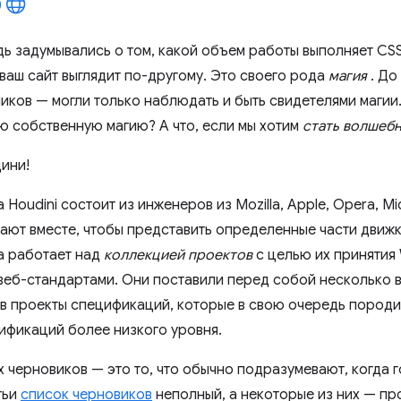
дь задумывались о том, какой объем работы выполняет CSS
 ваш сайт выглядит по-другому. Это своего рода
магия
. До
ков — могли только наблюдать и быть свидетелями магии. 
ю собственную магию? А что, если мы хотим
стать волшеб
дини!
Houdini состоит из инженеров из Mozilla, Apple, Opera, Micr
ают вместе, чтобы представить определенные части движ
а работает над
коллекцией проектов
с целью их принятия 
веб-стандартами. Они поставили перед собой несколько 
 в проекты спецификаций, которые в свою очередь пород
ификаций более низкого уровня.
 черновиков — это то, что обычно подразумевают, когда го
тьи
список черновиков
неполный, а некоторые из них — про