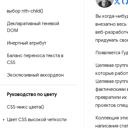
выбор
nth-child(
)
Вы когда-нибу
Декларативный теневой
внезапно весь
DOM
веб-разработчи
придумать сво
Инертный атрибут
Появляется Гу
Баланс переноса текста в
CSS
Целевая группа 
которые работ
Эксклюзивный аккордеон
Целевая групп
фактическими 
Руководство по цвету
превратили их
проектов спец
CSS-микс цвета()
Коллекция этих
Цвет CSS высокой четкости
написания ста