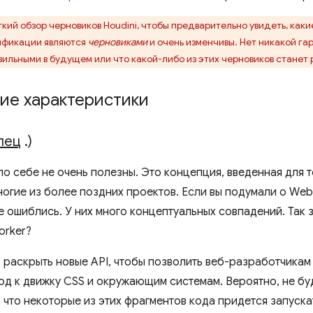
кий обзор черновиков Houdini, чтобы предварительно увидеть, каки
цификации являются
черновиками
и очень изменчивы. Нет никакой га
вильными в будущем или что какой-либо из этих черновиков станет
ие характеристики
пец
.
)
по себе не очень полезны. Это концепция, введенная для т
огие из более поздних проектов. Если вы подумали о Web
не ошиблись. У них много концептуальных совпадений. Так з
orker?
— раскрыть новые API, чтобы позволить веб-разработчикам
од к движку CSS и окружающим системам. Вероятно, не б
 что некоторые из этих фрагментов кода придется запуск