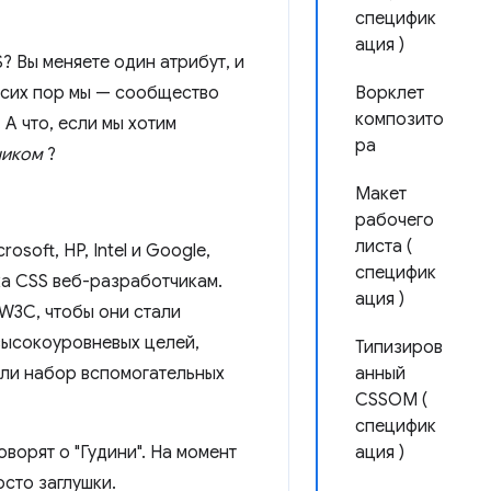
специфик
ация )
? Вы меняете один атрибут, и
 сих пор мы — сообщество
Ворклет
композито
А что, если мы хотим
ра
ником
?
Макет
рабочего
листа (
osoft, HP, Intel и Google,
специфик
ка CSS веб-разработчикам.
ация )
W3C, чтобы они стали
высокоуровневых целей,
Типизиров
или набор вспомогательных
анный
CSSOM (
специфик
ворят о "Гудини". На момент
ация )
сто заглушки.