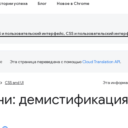
стории успеха
Блог
Новое в Chrome
S и пользовательский интерфейс, CSS и пользовательский интер
Эта страница переведена с помощью
Cloud Translation API
.
CSS and UI
Эта информац
ни: демистификация