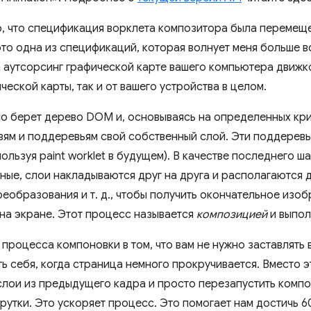
о, что спецификация ворклета композитора была перемещ
это одна из спецификаций, которая волнует меня больше 
 аутсорсинг графической карте вашего компьютера движком
ческой карты, так и от вашего устройства в целом.
о берет дерево DOM и, основываясь на определенных кри
вям и поддеревьям свой собственный слой. Эти поддеревь
ользуя paint worklet в будущем). В качестве последнего ша
ые, слои накладываются друг на друга и располагаются др
реобразования и т. д., чтобы получить окончательное изо
на экране. Этот процесс называется
композицией
и выпол
процесса компоновки в том, что вам не нужно заставлять 
ь себя, когда страница немного прокручивается. Вместо э
слои из предыдущего кадра и просто перезапустить комп
утки. Это ускоряет процесс. Это помогает нам достичь 60