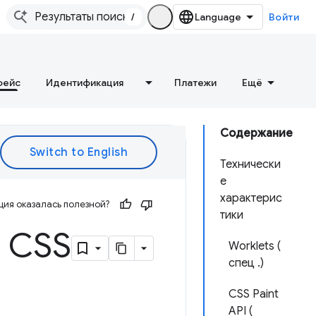
/
Войти
фейс
Идентификация
Платежи
Ещё
Содержание
Технически
е
характерис
ия оказалась полезной?
тики
 CSS
Worklets (
спец .)
CSS Paint
API (