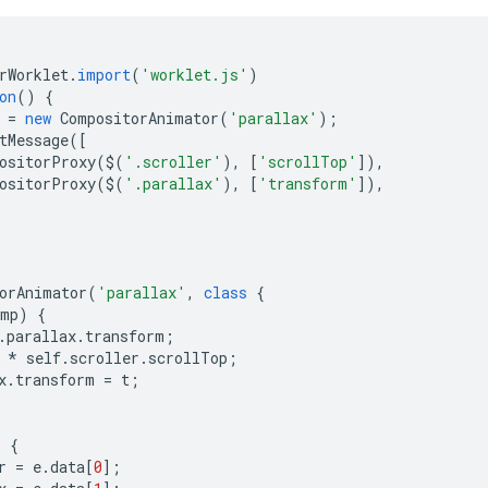
rWorklet
.
import
(
'worklet.js'
)
on
()
{
=
new
CompositorAnimator
(
'parallax'
);
tMessage
([
ositorProxy
(
$
(
'.scroller'
),
[
'scrollTop'
]),
ositorProxy
(
$
(
'.parallax'
),
[
'transform'
]),
orAnimator
(
'parallax'
,
class
{
amp
)
{
.
parallax
.
transform
;
*
self
.
scroller
.
scrollTop
;
x
.
transform
=
t
;
)
{
r
=
e
.
data
[
0
];