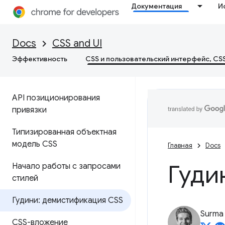
Документация
И
Docs
CSS and UI
Эффективность
CSS и пользовательский интерфейс, CS
API позиционирования
привязки
Типизированная объектная
модель CSS
Главная
Docs
Гуди
Начало работы с запросами
стилей
Гудини: демистификация CSS
Surma
CSS-вложение