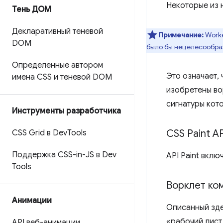
Некоторые из 
Тень ДОМ
Декларативный теневой
Примечание:
Worke
DOM
было бы нецелесообраз
Определенные автором
Это означает, 
имена CSS и теневой DOM
изобретены во
сигнатуры кот
Инструменты разработчика
CSS Paint AP
CSS Grid в Dev
Tools
Поддержка CSS-in-JS в Dev
API Paint вкл
Tools
Ворклет ко
Анимации
Описанный зде
«рабочий лист
API веб-анимации