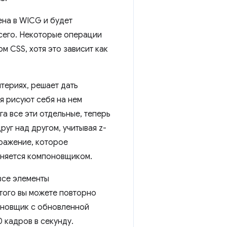
ена в WICG и будет
всего. Некоторые операции
 CSS, хотя это зависит как
териях, решает дать
я рисуют себя на нем
га все эти отдельные, теперь
уг над другом, учитывая z-
бражение, которое
няется компоновщиком.
все элементы
того вы можете повторно
оновщик с обновленной
 кадров в секунду.