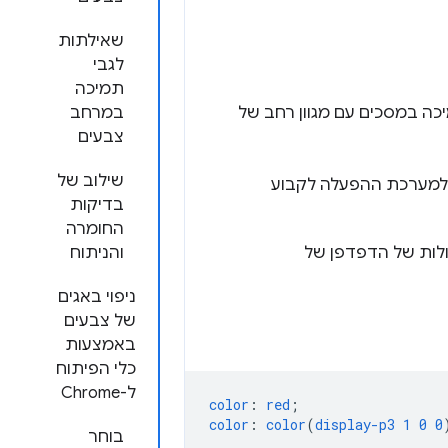
שאילתות
לגבי
תמיכה
כה במסכים עם מגוון רחב של
במרחב
צבעים
שילוב של
למערכת ההפעלה לקבוע
בדיקות
החומרה
ולות של הדפדפן של
והניתוח
ניפוי באגים
של צבעים
באמצעות
כלי הפיתוח
ל-Chrome
color
:
red
;
color
:
color
(
display-p3
1
0
0
בוחר