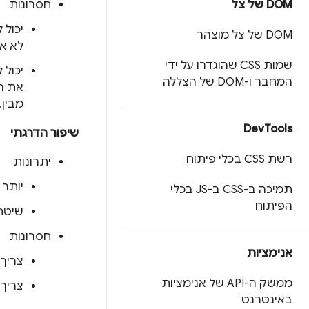
DOM של צל
חסרונות
יכול 
DOM של צל מוצהר
לא או
שמות CSS שהוגדרו על ידי
יכול 
המחבר ו-DOM של הצללה
מבין.
Dev
Tools
שיפור הדרגתי
רשת CSS בכלי פיתוח
יתרונות
יותר 
תמיכה ב-CSS ב-JS בכלי
הפיתוח
שיטת
חסרונות
אנימציות
צריך 
ממשק ה-API של אנימציות
צריך 
באינטרנט