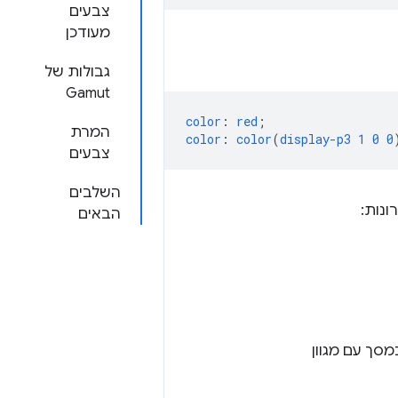
צבעים
מעודכן
גבולות של
Gamut
color
:
red
;
המרת
color
:
color
(
display-p3
1
0
0
צבעים
השלבים
ונות:
הבאים
ץ אותו ל-sRGB אם מדובר במסך עם מגוון