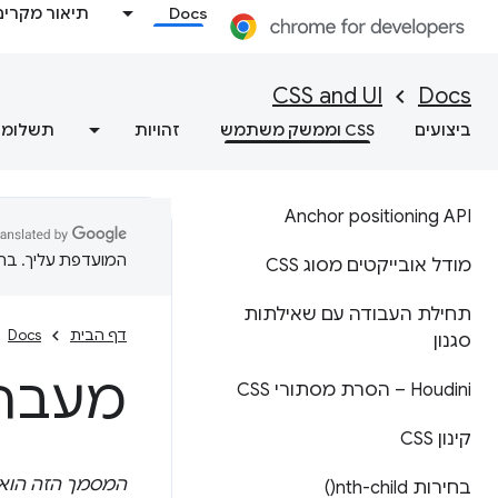
Docs
תיאור מקרים
CSS and UI
Docs
ביצועים
CSS וממשק משתמש
זהויות
תשלומי
Anchor positioning API
המועדפת עליך. בתרג
מודל אובייקטים מסוג CSS
תחילת העבודה עם שאילתות
דף הבית
Docs
סגנון
מעבר לצבע 
Houdini – הסרת מסתורי CSS
קינון CSS
המסמך הזה הוא
בחירות
nth-child(
)