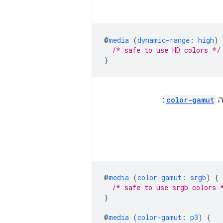
@
media
(
dynamic-range
:
high
)
/* safe to use HD colors */
}
ה
color-gamut
:
@
media
(
color-gamut
:
srgb
)
{
/* safe to use srgb colors 
}
@
media
(
color-gamut
:
p3
)
{