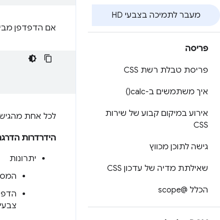
מעבר לתמיכה בצבעי HD
אם הדפדפן מבי
פריסה
פריסת טבלת רשת CSS
איך משתמשים ב
-calc(
)
אירוע במיקום קבוע של שירות
לכל אחת מהגישות
CSS
הידרדרות הדרג
גישה לתוכן מכווץ
יתרונות
שאילתת מדיה של עדכון CSS
המסל
הכלל @scope
צבעים