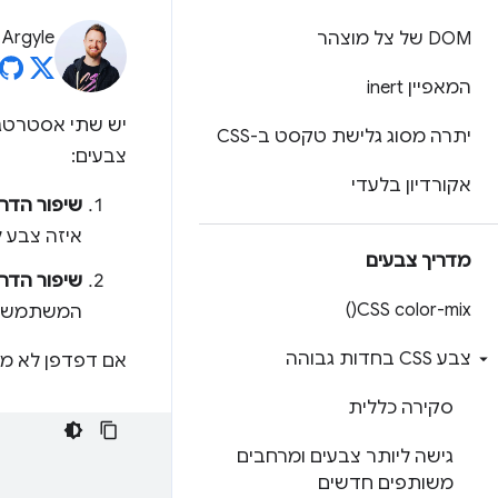
Argyle
DOM של צל מוצהר
המאפיין inert
יש שתי אסטרטגי
יתרה מסוג גלישת טקסט ב-CSS
צבעים:
אקורדיון בלעדי
שיפור הדר
איזה צבע ל
מדריך צבעים
שיפור הדר
)
CSS
color-mix(
המשתמש, ו
צבע CSS בחדות גבוהה
אם דפדפן לא מ
סקירה כללית
גישה ליותר צבעים ומרחבים
משותפים חדשים