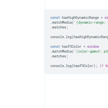
const
hasHighDynamicRange
=
w
.
matchMedia
(
'(dynamic-range: 
.
matches
;
console
.
log
(
hasHighDynamicRan
const
hasP3Color
=
window
.
matchMedia
(
'(color-gamut: p
.
matches
;
console
.
log
(
hasP3Color
);
// t