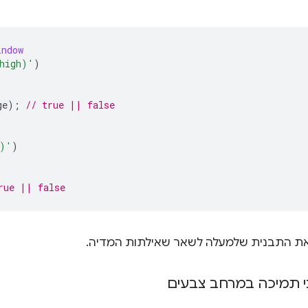
indow
high)'
)
ge
);
// true || false
3)'
)
rue || false
ת התבנית שלמעלה לשאר שאילתות המדיה.
י תמיכה במרחב צבעים