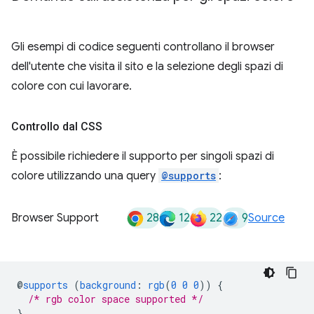
Gli esempi di codice seguenti controllano il browser
dell'utente che visita il sito e la selezione degli spazi di
colore con cui lavorare.
Controllo dal CSS
È possibile richiedere il supporto per singoli spazi di
colore utilizzando una query
@supports
:
28
12
22
9
Browser Support
Source
@
supports
(
background
:
rgb
(
0
0
0
))
{
/* rgb color space supported */
}