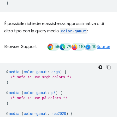
}
È possibile richiedere assistenza approssimativa o di
altro tipo con la query media
color-gamut
:
58
79
110
10
Browser Support
Source
@
media
(
color-gamut
:
srgb
)
{
/* safe to use srgb colors */
}
@
media
(
color-gamut
:
p3
)
{
/* safe to use p3 colors */
}
@
media
(
color-gamut
:
rec2020
)
{