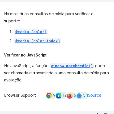
Há mais duas consultas de mídia para verificar o
suporte:
@media (color)
@media (color-index)
Verificar no Java
Script
No JavaScript, a função
window.matchMedia()
pode
ser chamada e transmitida a uma consulta de mídia para
avaliação.
9
12
6
5.1
Browser Support
Source