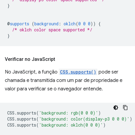
}
@
supports
(
background
:
oklch
(
0
0
0
))
{
/* oklch color space supported */
}
Verificar no Java
Script
No JavaScript, a função
CSS.supports()
pode ser
chamada e transmitida com um par de propriedade e
valor para verificar se o navegador entende.
CSS
.
supports
(
'background: rgb(0 0 0)'
)
CSS
.
supports
(
'background: color(display-p3 0 0 0)'
)
CSS
.
supports
(
'background: oklch(0 0 0)'
)