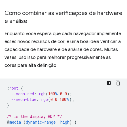
Como combinar as verificações de hardware
e análise
Enquanto você espera que cada navegador implemente
esses novos recursos de cor, é uma boa ideia verificar a
capacidade de hardware e de análise de cores. Muitas
vezes, uso isso para melhorar progressivamente as
cores para alta definição:
:
root
{
--neon-red
:
rgb
(
100
%
0
0
);
--neon-blue
:
rgb
(
0
0
100
%
);
}
/* is the display HD? */
@
media
(
dynamic-range
:
high
)
{