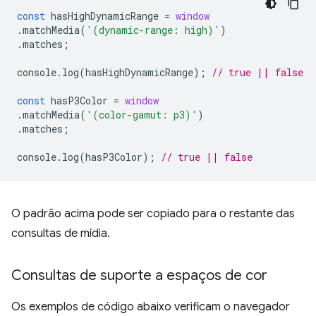
const
hasHighDynamicRange
=
window
.
matchMedia
(
'(dynamic-range: high)'
)
.
matches
;
console
.
log
(
hasHighDynamicRange
);
// true || false
const
hasP3Color
=
window
.
matchMedia
(
'(color-gamut: p3)'
)
.
matches
;
console
.
log
(
hasP3Color
);
// true || false
O padrão acima pode ser copiado para o restante das
consultas de mídia.
Consultas de suporte a espaços de cor
Os exemplos de código abaixo verificam o navegador