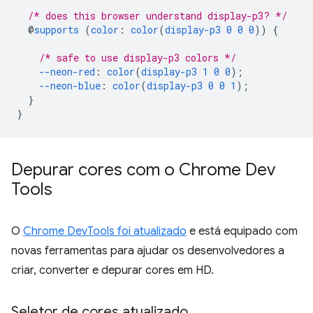
/* does this browser understand display-p3? */
@
supports
(
color
:
color
(
display-p3
0
0
0
))
{
/* safe to use display-p3 colors */
--neon-red
:
color
(
display-p3
1
0
0
);
--neon-blue
:
color
(
display-p3
0
0
1
);
}
}
Depurar cores com o Chrome Dev
Tools
O
Chrome DevTools foi atualizado
e está equipado com
novas ferramentas para ajudar os desenvolvedores a
criar, converter e depurar cores em HD.
Seletor de cores atualizado