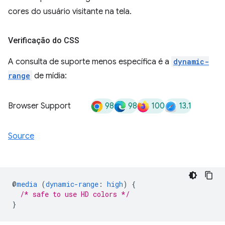
cores do usuário visitante na tela.
Verificação do CSS
A consulta de suporte menos específica é a
dynamic-
range
de mídia:
98
98
100
13.1
Browser Support
Source
@
media
(
dynamic-range
:
high
)
{
/* safe to use HD colors */
}