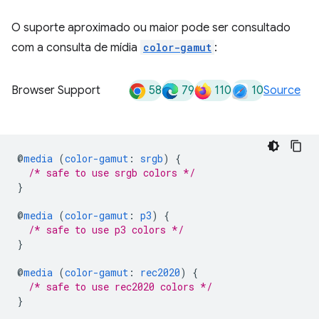
O suporte aproximado ou maior pode ser consultado
com a consulta de mídia
color-gamut
:
58
79
110
10
Browser Support
Source
@
media
(
color-gamut
:
srgb
)
{
/* safe to use srgb colors */
}
@
media
(
color-gamut
:
p3
)
{
/* safe to use p3 colors */
}
@
media
(
color-gamut
:
rec2020
)
{
/* safe to use rec2020 colors */
}