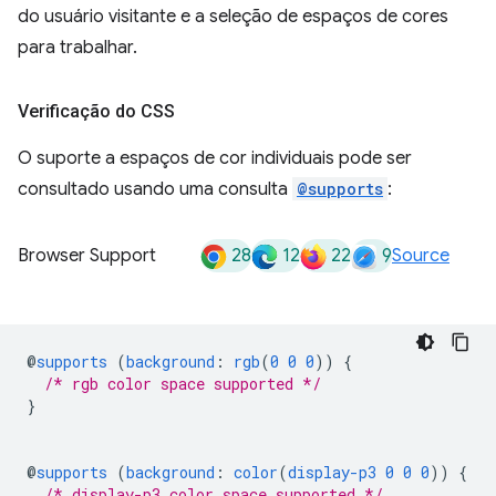
do usuário visitante e a seleção de espaços de cores
para trabalhar.
Verificação do CSS
O suporte a espaços de cor individuais pode ser
consultado usando uma consulta
@supports
:
28
12
22
9
Browser Support
Source
@
supports
(
background
:
rgb
(
0
0
0
))
{
/* rgb color space supported */
}
@
supports
(
background
:
color
(
display-p3
0
0
0
))
{
/* display-p3 color space supported */