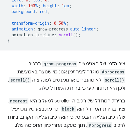
width
:
100
%
;
height
:
1
em
;
background
:
red
;
transform-origin
:
0
50
%
;
animation
:
grow-progress
auto
linear
;
animation-timeline
:
scroll
();
}
ציר הזמן של האנימציה
grow-progress
ברכיב
#progress
מוגדר לציר זמן אנונימי שנוצר באמצעות
scroll()
. לא מועברים ארגומנטים לפונקציה
scroll()
,
ולכן היא תחזור לערכי ברירת המחדל שלה.
ברירת המחדל של רכיב ה-scroller למעקב היא
nearest
,
וציר ברירת המחדל הוא
block
. כך מתבצע טירגוט יעיל
של רכיב הגלילה הבסיסי, כי הוא רכיב הגלילה הקרוב ביותר
לרכיב
#progress
, תוך מעקב אחרי כיוון החסימה שלו.