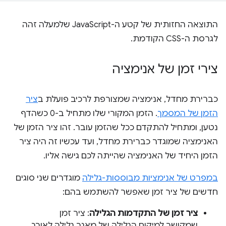
התוצאה החזותית של קטע ה-JavaScript שלמעלה זהה
לגרסת ה-CSS הקודמת.
צירי זמן של אנימציה
כברירת מחדל, אנימציה שמצורפת לרכיב פועלת ב
ציר
הזמן של המסמך
. הזמן המקורי שלו מתחיל ב-0 כשהדף
נטען, ומתחיל להתקדם ככל שהזמן עובר. זהו ציר הזמן של
האנימציה שמוגדר כברירת מחדל, ועד עכשיו זה היה ציר
הזמן היחיד של האנימציה שהייתה לכם גישה אליו.
במפרט של אנימציות מבוססות-גלילה
מוגדרים שני סוגים
חדשים של ציר זמן שאפשר להשתמש בהם:
ציר זמן של התקדמות הגלילה
: ציר זמן
שמקושר למיקום הגלילה של מאגר גלילה לאורך