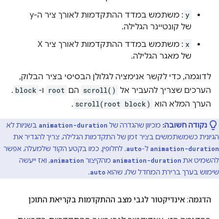
y
: משתמש במדד ההתקדמות לאורך ציר ה-y
של קונטיינר הגלילה.
x
: משתמש במדד ההתקדמות לאורך ציר X
של מאגר הגלילה.
לדוגמה, כדי לקשר אנימציה לגלולן הבסיסי בציר הבלוק,
הערכים שצריך להעביר אל
scroll()
הם
root
ו-
block
.
הערך המלא הוא
scroll(root block)
.
נקודה חשובה:
מכיוון שהגדרה של
בשניות לא
animation-duration
הגיונית כשמשתמשים בציר זמן של התקדמות הגלילה, צריך להגדיר את
ל-
. לחלופין, כמו בקטע הקוד שלמעלה, אפשר
auto
animation-duration
להשמיט את
מהקיצור
, ואז ייעשה
animation
animation-duration
שימוש בערך ברירת המחדל שלו, שהוא
.
auto
הדגמה: אינדיקטור לגבי מצב ההתקדמות בקריאת התוכן