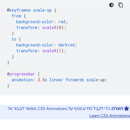
@
keyframes
scale-up
{
from
{
background-color
:
red
;
transform
:
scaleX
(
0
);
}
to
{
background-color
:
darkred
;
transform
:
scaleX
(
1
);
}
}
#
progressbar
{
animation
:
2.5
s
linear
forwards
scale
-
up
;
}
הערה:
כדי לקבל מידע נוסף על CSS Animations, אפשר לעבור אל
Learn CSS Animations