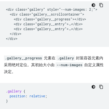
<div class="gallery" style="--num-images: 2;">

  <div class="gallery__scrollcontainer">

    <div class="gallery__progress"></div>

    <div class="gallery__entry">…</div>

    <div class="gallery__entry">…</div>

  </div>

.gallery__progress
元素在
.gallery
封装容器元素内
采用绝对定位。其初始大小由
--num-images
自定义属性
决定。
.
gallery
{
position
:
relative
;
}