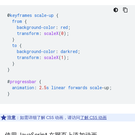
@
keyframes
scale-up
{
from
{
background-color
:
red
;
transform
:
scaleX
(
0
);
}
to
{
background-color
:
darkred
;
transform
:
scaleX
(
1
);
}
}
#
progressbar
{
animation
:
2.5
s
linear
forwards
scale
-
up
;
}
注意
：如需详细了解 CSS 动画，请访问
了解 CSS 动画