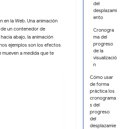
del
desplazami
ento
n en la Web. Una animación
o de un contenedor de
Cronogra
 hacia abajo, la animación
ma del
progreso
unos ejemplos son los efectos
de la
se mueven a medida que te
visualizació
n
Cómo usar
de forma
práctica los
cronograma
s del
progreso
del
desplazamie