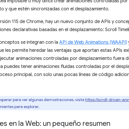
ea imposible o muy difícil crear animaciones controladas por
o y que estén sincronizadas con el desplazamiento.
versión 115 de Chrome, hay un nuevo conjunto de APIs y conc
ciones declarativas basadas en el desplazamiento: Scroll Timeli
onceptos se integran con la
API de Web Animations (WAAPI)
que les permite heredar las ventajas que aportan estas APIs exi
ecutar animaciones controladas por desplazamiento fuera del
ora puedes tener animaciones fluidas controladas por el desp
oceso principal, con solo unas pocas líneas de código adici
sperar para ver algunas demostraciones, visita
https://scroll-driven-ani
ientas para explorar.
es en la Web: un pequeño resumen