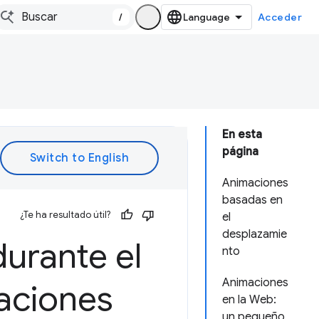
/
Acceder
En esta
página
Animaciones
basadas en
¿Te ha resultado útil?
el
desplazamie
urante el
nto
Animaciones
aciones
en la Web:
un pequeño