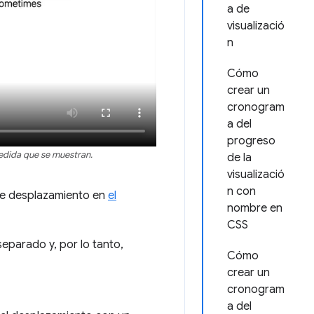
a de
visualizació
n
Cómo
crear un
cronogram
a del
progreso
edida que se muestran.
de la
visualizació
n con
 de desplazamiento en
el
nombre en
CSS
parado y, por lo tanto,
Cómo
crear un
cronogram
a del