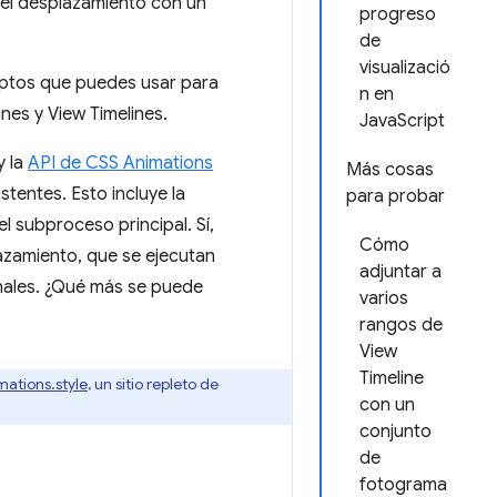
 el desplazamiento con un
progreso
de
visualizació
eptos que puedes usar para
n en
nes y View Timelines.
JavaScript
y la
API de CSS Animations
Más cosas
stentes. Esto incluye la
para probar
 subproceso principal. Sí,
Cómo
lazamiento, que se ejecutan
adjuntar a
onales. ¿Qué más se puede
varios
rangos de
View
Timeline
mations.style
, un sitio repleto de
con un
conjunto
de
fotograma