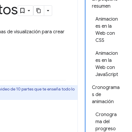
tos
resumen
Animacion
es en la
s de visualización para crear
Web con
CSS
Animacion
es en la
Web con
JavaScript
Cronograma
 video de 10 partes que te enseña todo lo
s de
animación
Cronogra
ma del
progreso