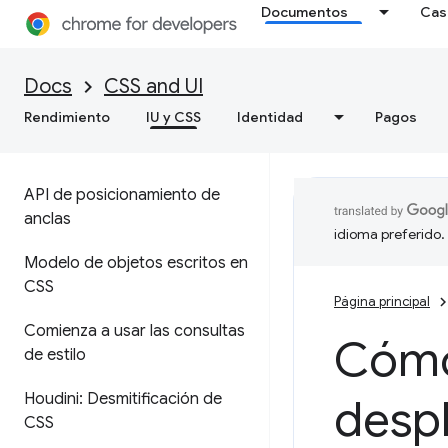
Documentos
Cas
Docs
CSS and UI
Rendimiento
IU y CSS
Identidad
Pagos
API de posicionamiento de
anclas
idioma preferido.
Modelo de objetos escritos en
CSS
Página principal
Comienza a usar las consultas
Cómo
de estilo
Houdini: Desmitificación de
desp
CSS