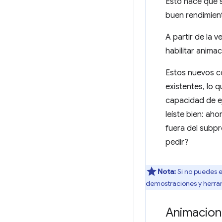
Esto hace que s
buen rendimient
A partir de la 
habilitar anima
Estos nuevos c
existentes, lo 
capacidad de ej
leíste bien: ah
fuera del subpr
pedir?
Nota:
Si no puedes e
demostraciones y herram
Animacion