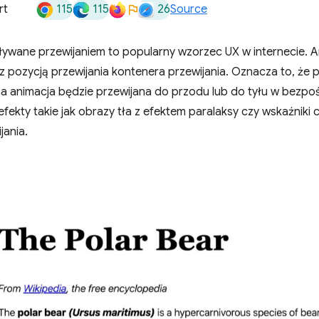
115
115
26
rt
Source
ywane przewijaniem to popularny wzorzec UX w internecie. An
z pozycją przewijania kontenera przewijania. Oznacza to, że 
 animacja będzie przewijana do przodu lub do tyłu w bezpośre
fekty takie jak obrazy tła z efektem paralaksy czy wskaźniki c
jania.