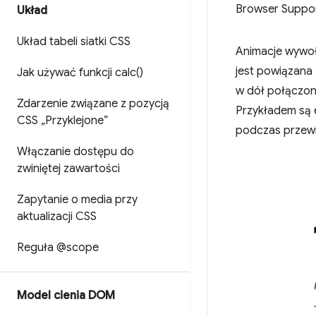
Browser Suppo
Układ
Układ tabeli siatki CSS
Animacje wywoł
jest powiązana 
Jak używać funkcji
calc(
)
w dół połączona
Zdarzenie związane z pozycją
Przykładem są e
CSS „Przyklejone”
podczas przewi
Włączanie dostępu do
zwiniętej zawartości
Zapytanie o media przy
aktualizacji CSS
Reguła @scope
Model cienia DOM