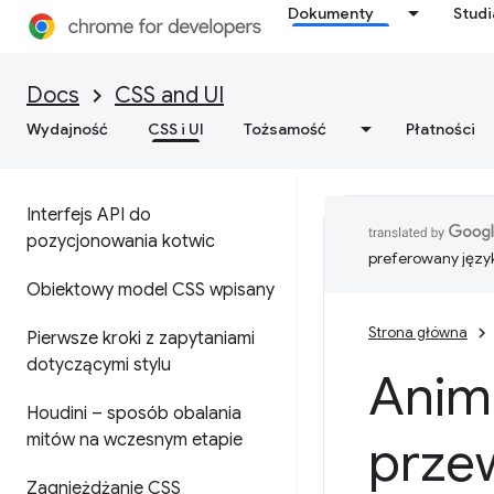
Dokumenty
Stud
Docs
CSS and UI
Wydajność
CSS i UI
Tożsamość
Płatności
Interfejs API do
pozycjonowania kotwic
preferowany języ
Obiektowy model CSS wpisany
Strona główna
Pierwsze kroki z zapytaniami
dotyczącymi stylu
Anim
Houdini – sposób obalania
mitów na wczesnym etapie
przew
Zagnieżdżanie CSS