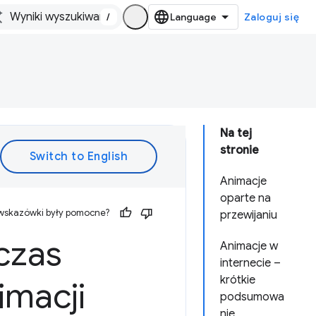
/
Zaloguj się
Na tej
stronie
Animacje
oparte na
 wskazówki były pomocne?
przewijaniu
czas
Animacje w
internecie –
krótkie
imacji
podsumowa
nie