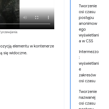
Tworzenie
osi czasu
postępu
anonimow
ego
 przewijania.
wyświetlani
a w CSS
pozycją elementu w kontenerze
Intermezzo
ją się widoczne.
:
wyświetlani
e
zakresów
osi czasu
Tworzenie
nazwanej
osi czasu