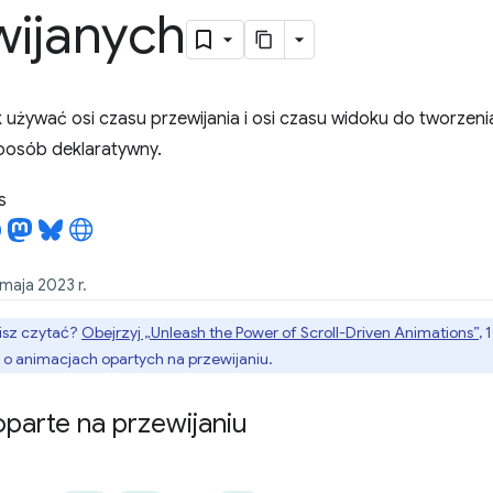
wijanych
k używać osi czasu przewijania i osi czasu widoku do tworzeni
sposób deklaratywny.
s
 maja 2023 r.
bisz czytać?
Obejrzyj „Unleash the Power of Scroll-Driven Animations”
, 
 o animacjach opartych na przewijaniu.
parte na przewijaniu