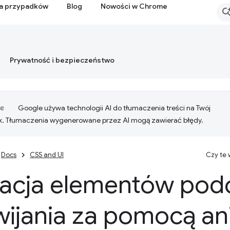
ia przypadków
Blog
Nowości w Chrome
Prywatność i bezpieczeństwo
Google używa technologii AI do tłumaczenia treści na Twój
k. Tłumaczenia wygenerowane przez AI mogą zawierać błędy.
Docs
CSS and UI
Czy te
acja elementów pod
ijania za pomocą an