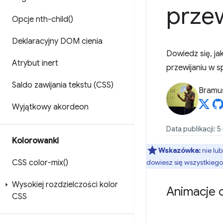
prze
Opcje
nth-child(
)
Deklaracyjny DOM cienia
Dowiedz się, ja
Atrybut inert
przewijaniu w 
Saldo zawijania tekstu (CSS)
Bramu
Wyjątkowy akordeon
Data publikacji: 5
Kolorowanki
Wskazówka:
nie lu
CSS
color-mix(
)
dowiesz się wszystkiego
Wysokiej rozdzielczości kolor
Animacje o
CSS