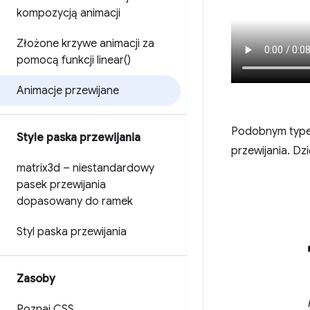
kompozycją animacji
Złożone krzywe animacji za
pomocą funkcji
linear(
)
Animacje przewijane
Podobnym typem
Style paska przewijania
przewijania. Dz
matrix3d – niestandardowy
pasek przewijania
dopasowany do ramek
Styl paska przewijania
Zasoby
Poznaj CSS
.