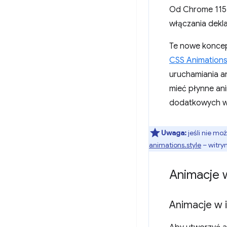
Od Chrome 115 
włączania dekla
Te nowe koncep
CSS Animations
uruchamiania a
mieć płynne ani
dodatkowych wi
Uwaga:
jeśli nie m
animations.style
– witry
Animacje 
Animacje w 