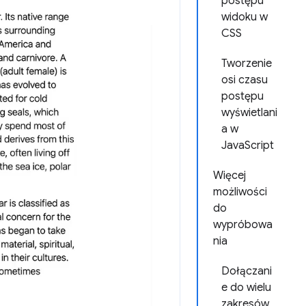
postępu
widoku w
CSS
Tworzenie
osi czasu
postępu
wyświetlani
a w
JavaScript
Więcej
możliwości
do
wypróbowa
nia
Dołączani
e do wielu
zakresów