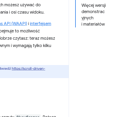
rych możesz używać do
Więcej wersji
demonstrac
ania i osi czasu widoku.
yjnych
ns API (WAAPI)
i
interfejsem
i materiałów
Obejmuje to możliwość
dobrze czytasz: teraz możesz
wnym i wymagają tylko kilku
odwiedź
https://scroll-driven-