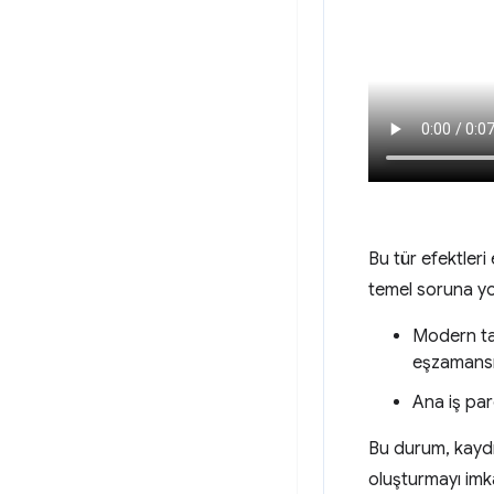
Bu tür efektleri
temel soruna yo
Modern tar
eşzamansı
Ana iş pa
Bu durum, kaydı
oluşturmayı imka