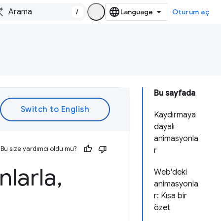
/
Oturum aç
Bu sayfada
Kaydırmaya
dayalı
animasyonla
Bu size yardımcı oldu mu?
r
nlarla
,
Web'deki
animasyonla
r: Kısa bir
özet