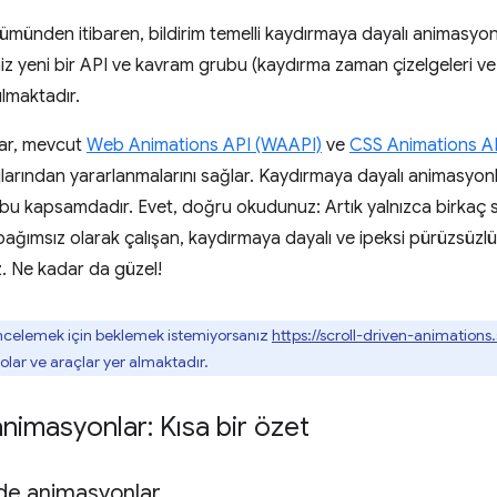
münden itibaren, bildirim temelli kaydırmaya dayalı animasyonla
niz yeni bir API ve kavram grubu (kaydırma zaman çizelgeleri
ulmaktadır.
lar, mevcut
Web Animations API (WAAPI)
ve
CSS Animations A
jlarından yararlanmalarını sağlar. Kaydırmaya dayalı animasyonl
a bu kapsamdadır. Evet, doğru okudunuz: Artık yalnızca birkaç s
ağımsız olarak çalışan, kaydırmaya dayalı ve ipeksi pürüzsüzl
iz. Ne kadar da güzel!
ncelemek için beklemek istemiyorsanız
https://scroll-driven-animations.
lar ve araçlar yer almaktadır.
nimasyonlar: Kısa bir özet
'de animasyonlar