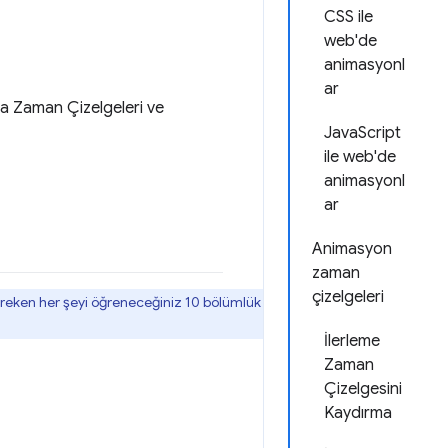
CSS ile
web'de
animasyonl
ar
ma Zaman Çizelgeleri ve
JavaScript
ile web'de
animasyonl
ar
Animasyon
zaman
çizelgeleri
eken her şeyi öğreneceğiniz 10 bölümlük
İlerleme
Zaman
Çizelgesini
Kaydırma