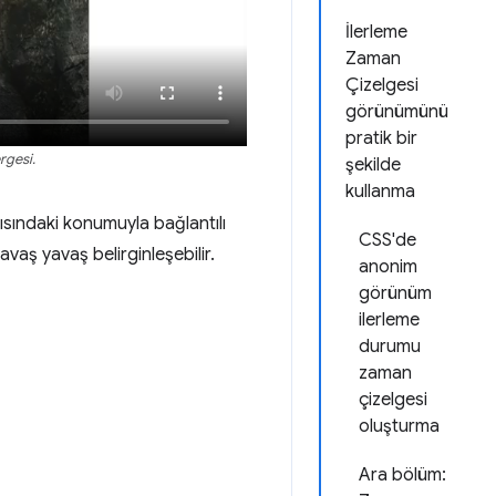
İlerleme
Zaman
Çizelgesi
görünümünü
pratik bir
rgesi.
şekilde
kullanma
sındaki konumuyla bağlantılı
CSS'de
aş yavaş belirginleşebilir.
anonim
görünüm
ilerleme
durumu
zaman
çizelgesi
oluşturma
Ara bölüm: