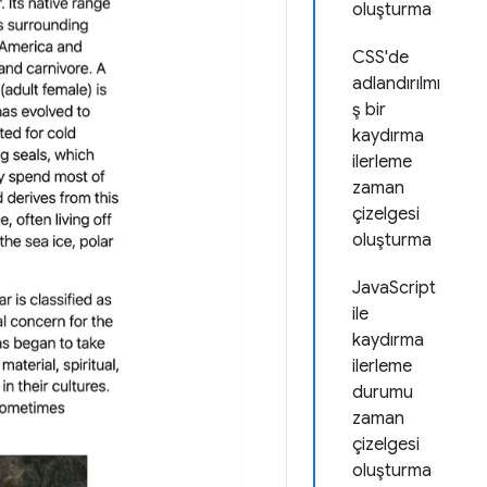
oluşturma
CSS'de
adlandırılmı
ş bir
kaydırma
ilerleme
zaman
çizelgesi
oluşturma
JavaScript
ile
kaydırma
ilerleme
durumu
zaman
çizelgesi
oluşturma