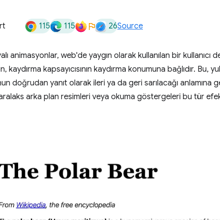
115
115
26
rt
Source
ı animasyonlar, web'de yaygın olarak kullanılan bir kullanıcı d
n, kaydırma kapsayıcısının kaydırma konumuna bağlıdır. Bu, yuk
n doğrudan yanıt olarak ileri ya da geri sarılacağı anlamına ge
ralaks arka plan resimleri veya okuma göstergeleri bu tür efek