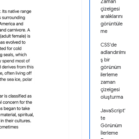
Zaman
çizelgesi
aralıklarını
görüntüle
me
CSS'de
adlandırılmı
ş bir
görünüm
ilerleme
zaman
çizelgesi
oluşturma
JavaScript'
te
Görünüm
İlerleme