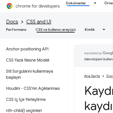
Dokümanlar
Örne
Docs
CSS and UI
Performans
CSS ve kullanıcı arayüzü
Kimlik
Anchor positioning API
teknolojisini kullan
CSS Yazılı Nesne Modeli
Stil Sorgularını kullanmaya
Ana Sayfa
Doc
başlayın
Kaydı
Houdini - CSS'nin Açıklanması
CSS İç İçe Yerleştirme
kaydı
nth-child(
) seçimleri