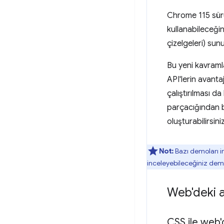
Chrome 115 sürü
kullanabileceği
çizelgeleri) sun
Bu yeni kavram
API'lerin avanta
çalıştırılması d
parçacığından b
oluşturabilirsin
Not:
Bazı demoları i
inceleyebileceğiniz demo
Web'deki a
CSS ile web