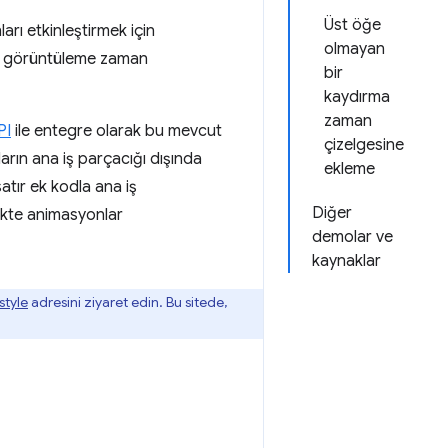
Üst öğe
rı etkinleştirmek için
olmayan
 ve görüntüleme zaman
bir
kaydırma
zaman
PI
ile entegre olarak bu mevcut
çizelgesine
arın ana iş parçacığı dışında
ekleme
atır ek kodla ana iş
Diğer
ükte animasyonlar
demolar ve
kaynaklar
style
adresini ziyaret edin. Bu sitede,