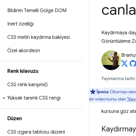
canla
Bildirim Temelli Gölge DOM
Inert özelliği
Kaydırmaya daya
CSS metin kaydırma bakiyesi
Görüntüleme Zama
Özel akordeon
Bramu
Renk kılavuzu
Yayınlanma tarihi
CSS renk karışımı()
İpucu:
Okumayı sevmi
Yüksek tanımlı CSS rengi
bir video kursu olan
"Kay
kursuna göz atı
Düzen
Kaydırmay
CSS ızgara tablosu düzeni