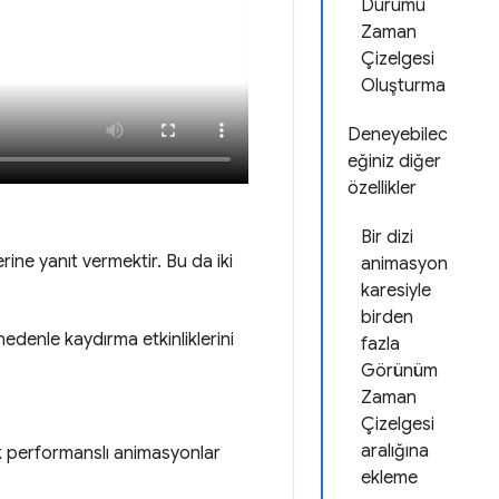
Durumu
Zaman
Çizelgesi
Oluşturma
Deneyebilec
eğiniz diğer
özellikler
Bir dizi
rine yanıt vermektir. Bu da iki
animasyon
karesiyle
birden
nedenle kaydırma etkinliklerini
fazla
Görünüm
Zaman
Çizelgesi
aralığına
ek performanslı animasyonlar
ekleme