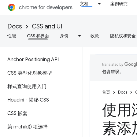
文档
案例研究
Docs
CSS and UI
性能
CSS 和界面
身份
收款
隐私权和安全
Anchor Positioning API
包含错误。
CSS 类型化对象模型
样式查询使用入门
首页
Docs
Houdini - 揭秘 CSS
使用
CSS 嵌套
素添
第
n-child(
) 项选择