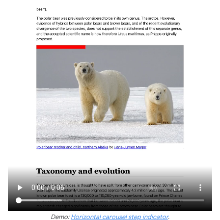
Demo:
Horizontal carousel step indicator
.