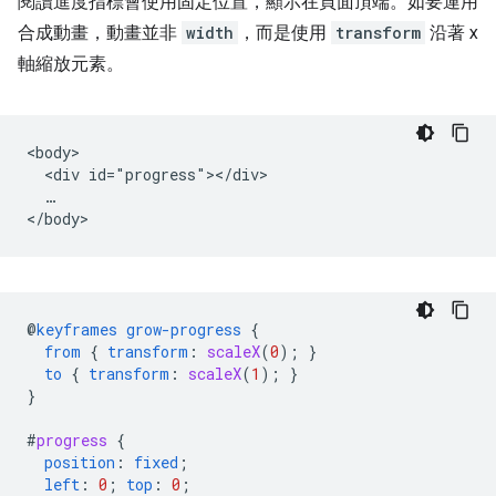
閱讀進度指標會使用固定位置，顯示在頁面頂端。如要運用
合成動畫，動畫並非
width
，而是使用
transform
沿著 x
軸縮放元素。
<body>

  <div id="progress"></div>

  …

@
keyframes
grow-progress
{
from
{
transform
:
scaleX
(
0
);
}
to
{
transform
:
scaleX
(
1
);
}
}
#
progress
{
position
:
fixed
;
left
:
0
;
top
:
0
;