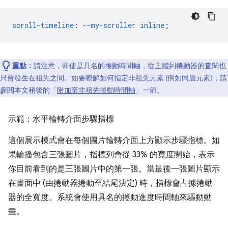
scroll-timeline
:
--my-scroller
inline
;
重點：
請注意，即使是具名的捲動時間軸，從主體到捲動器的查閱也
只會發生在祖先之間。如要瞭解如何指定非祖先元素 (例如同層元素)，請
參閱本文稍後的「
附加至非祖先捲動時間軸
」一節。
示範：水平輪轉介面步驟指標
這個展示模式會在每個圖片輪轉介面上方顯示步驟指標。如
果輪播包含三張圖片，指標列會從 33% 的寬度開始，表示
你目前看到的是三張圖片中的第一張。當最後一張圖片顯示
在畫面中 (由捲動器捲動至結尾決定) 時，指標會占據捲動
器的全寬度。系統會使用具名的捲動進度時間軸來驅動動
畫。