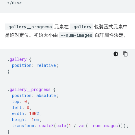
.gallery__progress
元素在
.gallery
包裝函式元素中
是絕對定位。初始大小由
--num-images
自訂屬性決定。
.
gallery
{
position
:
relative
;
}
.
gallery__progress
{
position
:
absolute
;
top
:
0
;
left
:
0
;
width
:
100
%
;
height
:
1
em
;
transform
:
scaleX
(
calc
(
1
/
var
(
--num-images
)));
}