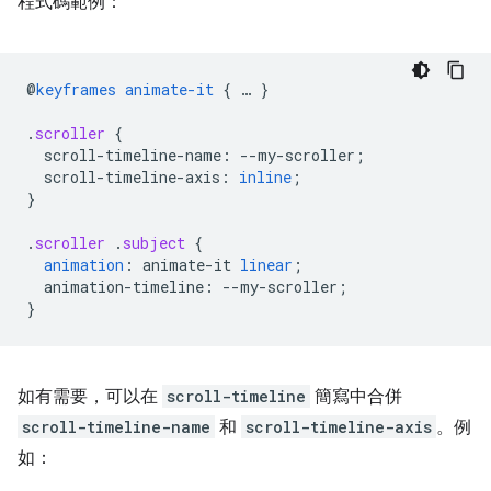
程式碼範例：
@
keyframes
animate-it
{
…
}
.
scroller
{
scroll-timeline-name
:
--
my-scroller
;
scroll-timeline-axis
:
inline
;
}
.
scroller
.
subject
{
animation
:
animate-it
linear
;
animation-timeline
:
--
my-scroller
;
}
如有需要，可以在
scroll-timeline
簡寫中合併
scroll-timeline-name
和
scroll-timeline-axis
。例
如：