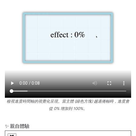
檢視進度時間軸的視覺化呈現。當主體 (綠色方塊) 越過捲軸時，進度會
從 0% 增加到 100%。
✨ 親自體驗