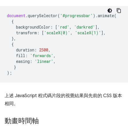
document
.
querySelector
(
'#progressbar'
).
animate
(
{
backgroundColor
:
[
'red'
,
'darkred'
],
transform
:
[
'scaleX(0)'
,
'scaleX(1)'
],
},
{
duration
:
2500
,
fill
:
'forwards'
,
easing
:
'linear'
,
}
);
上述 JavaScript 程式碼片段的視覺結果與先前的 CSS 版本
相同。
動畫時間軸