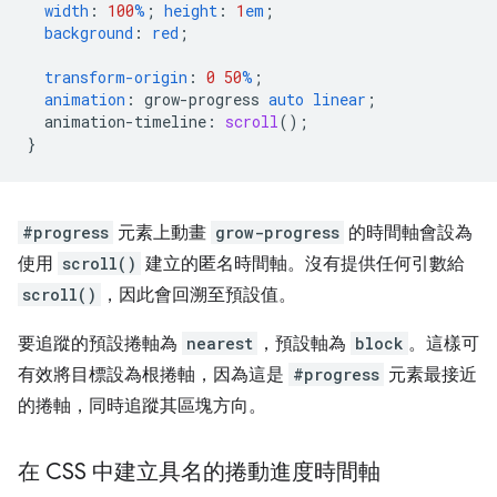
width
:
100
%
;
height
:
1
em
;
background
:
red
;
transform-origin
:
0
50
%
;
animation
:
grow-progress
auto
linear
;
animation-timeline
:
scroll
();
}
#progress
元素上動畫
grow-progress
的時間軸會設為
使用
scroll()
建立的匿名時間軸。沒有提供任何引數給
scroll()
，因此會回溯至預設值。
要追蹤的預設捲軸為
nearest
，預設軸為
block
。這樣可
有效將目標設為根捲軸，因為這是
#progress
元素最接近
的捲軸，同時追蹤其區塊方向。
在 CSS 中建立具名的捲動進度時間軸