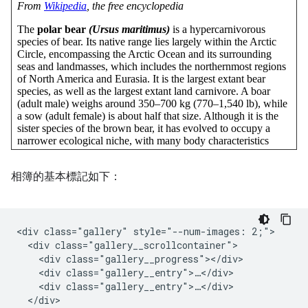
相簿的基本標記如下：
<div class="gallery" style="--num-images: 2;">

  <div class="gallery__scrollcontainer">

    <div class="gallery__progress"></div>

    <div class="gallery__entry">…</div>

    <div class="gallery__entry">…</div>

  </div>
