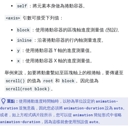
self
：將元素本身做為捲動容器。
<axis>
引數可接受下列值：
block
：使用捲動容器的區塊軸進度測量值
(預設)
。
inline
：沿著捲動容器的行內軸測量進度。
y
：使用捲動容器 Y 軸的進度測量值。
x
：使用捲動容器 X 軸的進度測量值。
舉例來說，如要將動畫繫結至區塊軸上的根捲軸，要傳遞至
scroll()
的值為
root
和
block
。因此值為
scroll(root block)
。
重點：
使用捲動進度時間軸時，以秒為單位設定的
animation-
並無意義，因此您必須將
設為
。
duration
animation-duration
auto
或者，如上方程式碼片段所示，您可以從
簡短形式中省略
animation
，因為這樣就會使用預設值
。
animation-duration
auto