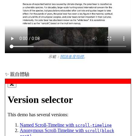
示範：
閱讀進度指標
。
✨ 親自體驗