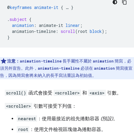
@
keyframes
animate-it
{
…
}
.
subject
{
animation
:
animate-it
linear
;
animation-timeline
:
scroll
(
root
block
);
}
注意：
長手屬性不屬於
簡寫，必
animation-timeline
animation
須另外宣告。此外，
必須在
簡寫後宣
animation-timeline
animation
告，因為簡寫會將未納入的長手寫法重設為初始值。
scroll()
函式會接受
<scroller>
和
<axis>
引數。
<scroller>
引數可接受下列值：
nearest
：使用最接近的祖先捲動容器
(預設)
。
root
：使用文件檢視區塊做為捲動容器。