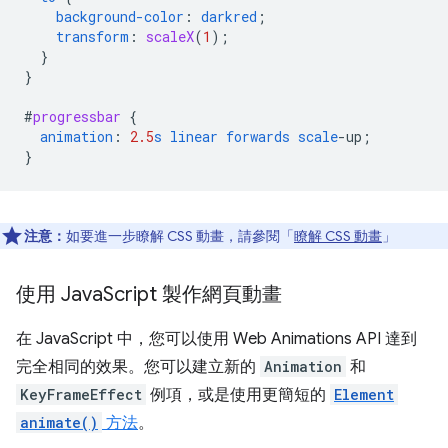
background-color
:
darkred
;
transform
:
scaleX
(
1
);
}
}
#
progressbar
{
animation
:
2.5
s
linear
forwards
scale
-
up
;
}
注意：
如要進一步瞭解 CSS 動畫，請參閱「
瞭解 CSS 動畫
」
使用 Java
Script 製作網頁動畫
在 JavaScript 中，您可以使用 Web Animations API 達到
完全相同的效果。您可以建立新的
Animation
和
KeyFrameEffect
例項，或是使用更簡短的
Element
animate()
方法
。