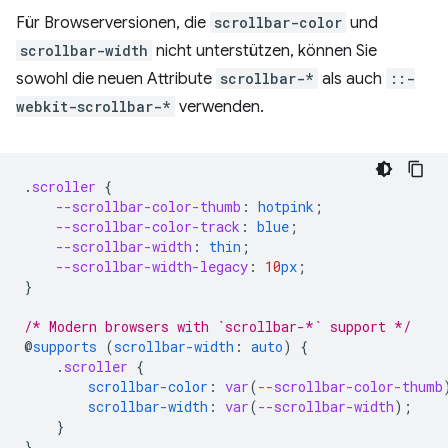
Für Browserversionen, die
scrollbar-color
und
scrollbar-width
nicht unterstützen, können Sie
sowohl die neuen Attribute
scrollbar-*
als auch
::-
webkit-scrollbar-*
verwenden.
.
scroller
{
--scrollbar-color-thumb
:
hotpink
;
--scrollbar-color-track
:
blue
;
--scrollbar-width
:
thin
;
--scrollbar-width-legacy
:
10
px
;
}
/* Modern browsers with `scrollbar-*` support */
@
supports
(
scrollbar-width
:
auto
)
{
.
scroller
{
scrollbar-color
:
var
(
--scrollbar-color-thumb
scrollbar-width
:
var
(
--scrollbar-width
);
}
}