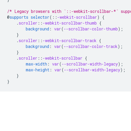
/* Legacy browsers with `::-webkit-scrollbar-*` supp
@
supports
selector
(
::
-webkit-scrollbar
)
{
.
scroller
::
-webkit-scrollbar-thumb
{
background
:
var
(
--scrollbar-color-thumb
);
}
.
scroller
::
-webkit-scrollbar-track
{
background
:
var
(
--scrollbar-color-track
);
}
.
scroller
::
-webkit-scrollbar
{
max-width
:
var
(
--scrollbar-width-legacy
);
max-height
:
var
(
--scrollbar-width-legacy
);
}
}