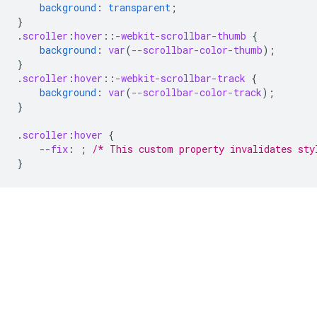
background
:
transparent
;
}
.
scroller
:
hover
::
-webkit-scrollbar-thumb
{
background
:
var
(
--scrollbar-color-thumb
);
}
.
scroller
:
hover
::
-webkit-scrollbar-track
{
background
:
var
(
--scrollbar-color-track
);
}
.
scroller
:
hover
{
--fix
:
;
/* This custom property invalidates sty
}