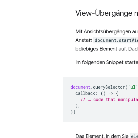
View-Übergänge m
Mit Ansichtsübergängen au
Anstatt
document.startVi
beliebiges Element auf. Da
Im folgenden Snippet start
document
.
querySelector
(
'ul
callback
:
()
=
>
{
// … code that manipula
},
})
Das Element, in dem Sie
el