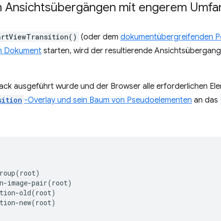
n Ansichtsübergängen mit engerem Umfa
artViewTransition()
(oder dem
dokumentübergreifenden P
en Dokument
starten, wird der resultierende Ansichtsübergan
k ausgeführt wurde und der Browser alle erforderlichen Elem
sition
-Overlay und sein Baum von Pseudoelementen
an das
.
roup(root)

n-image-pair(root)

tion-old(root)

tion-new(root)
