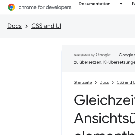
Dokumentation
F
Docs
CSS and UI
Google v
zu übersetzen. KI-Übersetzunge
Startseite
Docs
CSS and U
Gleichzei
Ansichts