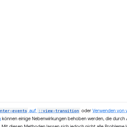
nter-events
auf
::view-transition
oder
Verwenden von v
n
können einige Nebenwirkungen behoben werden, die durch 
it diesen Methoden lassen sich jedoch nicht alle Probleme l