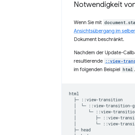
Notwendigkeit vo
Wenn Sie mit
document.st
Ansichtsübergang im selb
Dokument beschränkt.
Nachdem der Update-Callbac
resultierende
::view-tran
im folgenden Beispiel
html
html

  ├─ ::view-transition

  │  └─ ::view-transition-g
  │     └─ ::view-transitio
  │        ├─ ::view-transi
  │        └─ ::view-transi
  ├─ head
