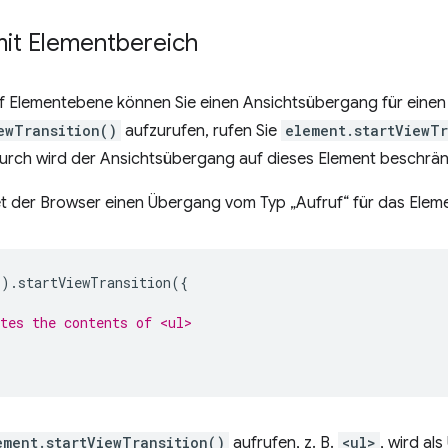
it Elementbereich
f Elementebene können Sie einen Ansichtsübergang für einen
ewTransition()
aufzurufen, rufen Sie
element.startViewTr
durch wird der Ansichtsübergang auf dieses Element beschrän
et der Browser einen Übergang vom Typ „Aufruf“ für das Ele
'
).
startViewTransition
({
tes the contents of <ul>
ement.startViewTransition()
aufrufen, z. B.
<ul>
, wird a