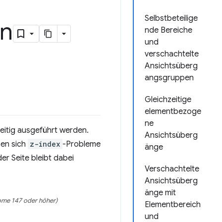
Selbstbeteilige
en
nde Bereiche
und
verschachtelte
Ansichtsüberg
angsgruppen
Gleichzeitige
elementbezoge
ne
itig ausgeführt werden.
Ansichtsüberg
sen sich
z-index
-Probleme
änge
r Seite bleibt dabei
Verschachtelte
Ansichtsüberg
änge mit
me 147 oder höher)
Elementbereich
und