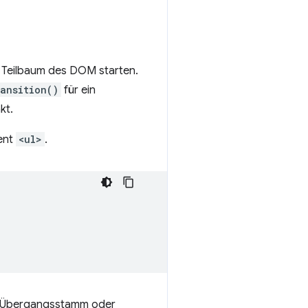
 Teilbaum des DOM starten.
ansition()
für ein
kt.
ment
<ul>
.
ls Übergangsstamm oder