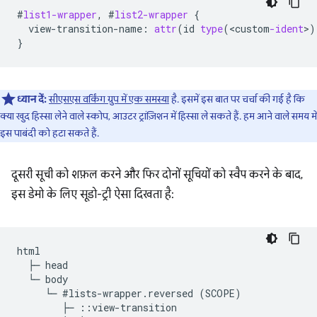
#
list1-wrapper
,
#
list2-wrapper
{
view-transition-name
:
attr
(
id
type
(
<
custom
-ident
>
)
}
ध्यान दें:
सीएसएस वर्किंग ग्रुप में एक समस्या
है. इसमें इस बात पर चर्चा की गई है कि
क्या खुद हिस्सा लेने वाले स्कोप, आउटर ट्रांज़िशन में हिस्सा ले सकते हैं. हम आने वाले समय में
इस पाबंदी को हटा सकते हैं.
दूसरी सूची को शफ़ल करने और फिर दोनों सूचियों को स्वैप करने के बाद,
इस डेमो के लिए सूडो-ट्री ऐसा दिखता है:
html

  ├─ head

  └─ body

     └─ #lists-wrapper.reversed (SCOPE)

        ├─ ::view-transition
