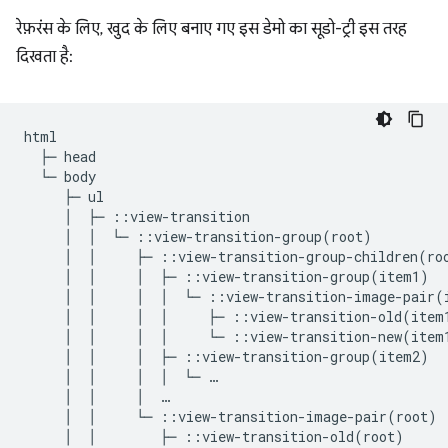
रेफ़रंस के लिए, खुद के लिए बनाए गए इस डेमो का सूडो-ट्री इस तरह
दिखता है:
html

  ├─ head

  └─ body

     ├─ ul

     │  ├─ ::view-transition

     │  │  └─ ::view-transition-group(root)

     │  │     ├─ ::view-transition-group-children(roo
     │  │     │  ├─ ::view-transition-group(item1)

     │  │     │  │  └─ ::view-transition-image-pair(i
     │  │     │  │     ├─ ::view-transition-old(item1
     │  │     │  │     └─ ::view-transition-new(item1
     │  │     │  ├─ ::view-transition-group(item2)

     │  │     │  │  └─ …

     │  │     │  …

     │  │     └─ ::view-transition-image-pair(root)

     │  │        ├─ ::view-transition-old(root)
