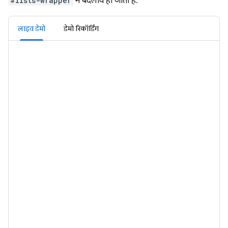
#lists-wrapper
में बदलाव हो जाता है.
लाइव डेमो
डेमो रिकॉर्डिंग