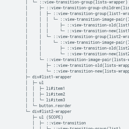
        │  └─ ::view-transition-group(lists-wrapper)

        │     ├─ ::view-transition-group-children(lis
        │     │  ├─ ::view-transition-group(list1-wra
        │     │  │  └─ ::view-transition-image-pair(l
        │     │  │     ├─ ::view-transition-old(list1
        │     │  │     └─ ::view-transition-new(list1
        │     │  └─ ::view-transition-group(list2-wra
        │     │     └─ ::view-transition-image-pair(l
        │     │        ├─ ::view-transition-old(list2
        │     │        └─ ::view-transition-new(list2
        │     └─ ::view-transition-image-pair(lists-w
        │        ├─ ::view-transition-old(lists-wrapp
        │        └─ ::view-transition-new(lists-wrapp
        ├─ div#list1-wrapper

        │  ├─ ul

        │  │  ├─ li#item1

        │  │  ├─ li#item2

        │  │  └─ li#item3

        │  └─ button.reorder

        └─ div#list2-wrapper

           ├─ ul (SCOPE)

           │  ├─ ::view-transition

           │  │  └─ ::view-transition-group(list)
