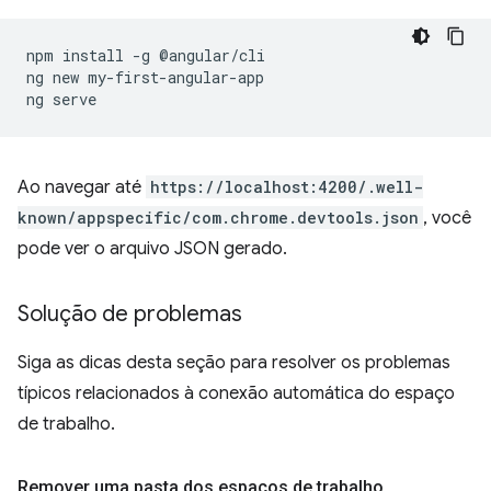
npm
install
-g
@angular/cli

ng
new
my-first-angular-app

ng
Ao navegar até
https://localhost:4200/.well-
known/appspecific/com.chrome.devtools.json
, você
pode ver o arquivo JSON gerado.
Solução de problemas
Siga as dicas desta seção para resolver os problemas
típicos relacionados à conexão automática do espaço
de trabalho.
Remover uma pasta dos espaços de trabalho