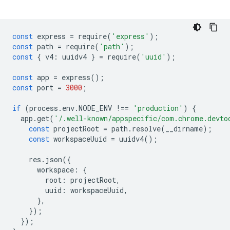
const
express
=
require
(
'express'
);
const
path
=
require
(
'path'
);
const
{
v4
:
uuidv4
}
=
require
(
'uuid'
);
const
app
=
express
();
const
port
=
3000
;
if
(
process
.
env
.
NODE_ENV
!==
'production'
)
{
app
.
get
(
'/.well-known/appspecific/com.chrome.devto
const
projectRoot
=
path
.
resolve
(
__dirname
);
const
workspaceUuid
=
uuidv4
();
res
.
json
({
workspace
:
{
root
:
projectRoot
,
uuid
:
workspaceUuid
,
},
});
});