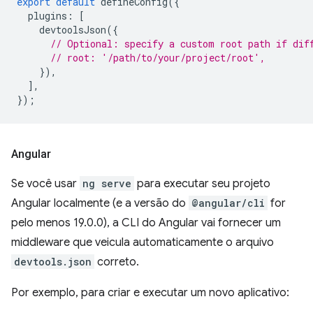
export
default
defineConfig
({
plugins
:
[
devtoolsJson
({
// Optional: specify a custom root path if dif
// root: '/path/to/your/project/root',
}),
],
});
Angular
Se você usar
ng serve
para executar seu projeto
Angular localmente (e a versão do
@angular/cli
for
pelo menos 19.0.0), a CLI do Angular vai fornecer um
middleware que veicula automaticamente o arquivo
devtools.json
correto.
Por exemplo, para criar e executar um novo aplicativo: