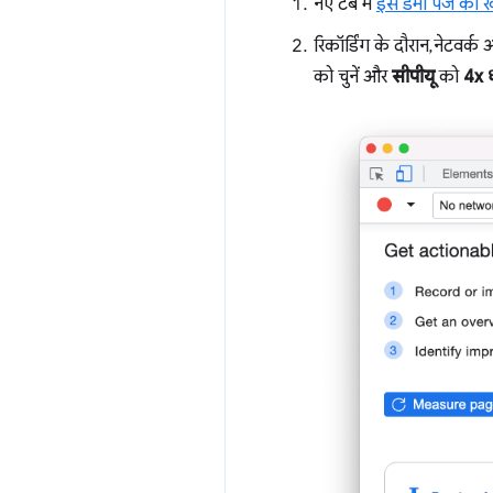
नए टैब में
इस डेमो पेज को ख
रिकॉर्डिंग के दौरान, नेटवर्
को चुनें और
सीपीयू
को
4x ध