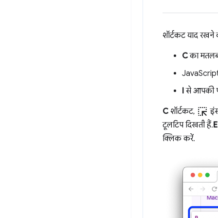
शॉर्टकट याद रखने 
C
का मतलब 
JavaScrip
I
से आपकी पस
ink_selection
C
शॉर्टकट,
इंस
टूलटिप दिखती हैं.
E
क्लिक करें.