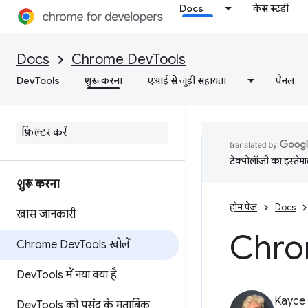
Docs
केस स्टडी
Docs
Chrome DevTools
DevTools
शुरू करना
एआई से जुड़ी सहायता
पैनल
टेक्नोलॉजी का इस्तेमाल
शुरू करना
होम पेज
Docs
खास जानकारी
Chro
Chrome Dev
Tools खोलें
Dev
Tools में नया क्या है
Kayce
Dev
Tools को पसंद के मुताबिक