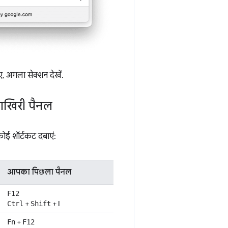
 अगला सेक्शन देखें.
खिरी पैनल
ोई शॉर्टकट दबाएं:
आपका पिछला पैनल
F12
+
+
I
Ctrl
Shift
+
Fn
F12