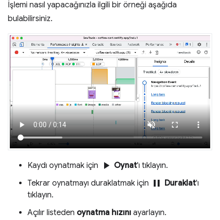
İşlemi nasıl yapacağınızla ilgili bir örneği aşağıda
bulabilirsiniz.
play_arrow
Kaydı oynatmak için
Oynat
'ı tıklayın.
pause
Tekrar oynatmayı duraklatmak için
Duraklat
'ı
tıklayın.
Açılır listeden
oynatma hızını
ayarlayın.