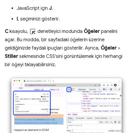
JavaScript için
J
.
I
, seçiminizi gösterir.
ink_selection
C
kısayolu,
denetleyici modunda
Öğeler
panelini
açar. Bu modda, bir sayfadaki öğelerin üzerine
geldiğinizde faydalı ipuçları gösterilir. Ayrıca,
Öğeler
>
Stiller
sekmesinde CSS'sini görüntülemek için herhangi
bir öğeyi tıklayabilirsiniz.