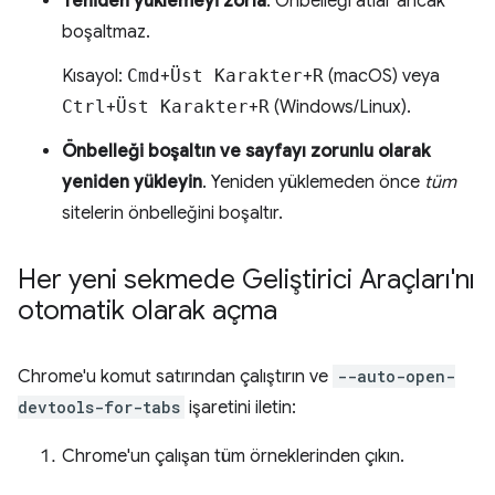
Yeniden yüklemeyi zorla
. Önbelleği atlar ancak
boşaltmaz.
Kısayol:
Cmd
+
Üst Karakter
+
R
(macOS) veya
Ctrl
+
Üst Karakter
+
R
(Windows/Linux).
Önbelleği boşaltın ve sayfayı zorunlu olarak
yeniden yükleyin
. Yeniden yüklemeden önce
tüm
sitelerin önbelleğini boşaltır.
Her yeni sekmede Geliştirici Araçları'nı
otomatik olarak açma
Chrome'u komut satırından çalıştırın ve
--auto-open-
devtools-for-tabs
işaretini iletin:
Chrome'un çalışan tüm örneklerinden çıkın.