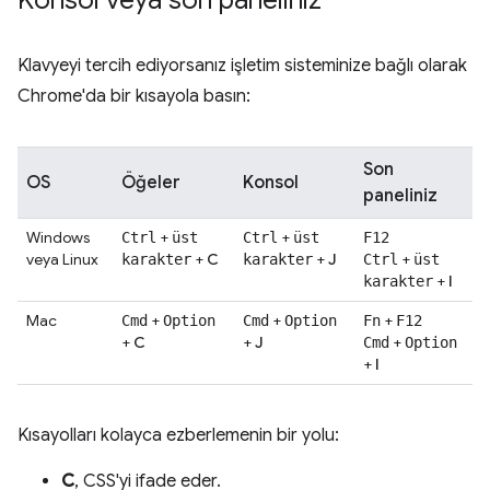
Klavyeyi tercih ediyorsanız işletim sisteminize bağlı olarak
Chrome'da bir kısayola basın:
Son
OS
Öğeler
Konsol
paneliniz
Windows
+
+
Ctrl
üst
Ctrl
üst
F12
veya Linux
+
C
+
J
+
karakter
karakter
Ctrl
üst
+
I
karakter
Mac
+
+
+
Cmd
Option
Cmd
Option
Fn
F12
+
C
+
J
+
Cmd
Option
+
I
Kısayolları kolayca ezberlemenin bir yolu:
C
, CSS'yi ifade eder.