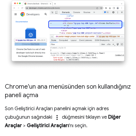
Chrome'un ana menüsünden son kullandığınız
paneli açma
Son Geliştirici Araçları panelini açmak için adres
more_vert
çubuğunun sağındaki
düğmesini tıklayın ve
Diğer
Araçlar
>
Geliştirici Araçları
'nı seçin.