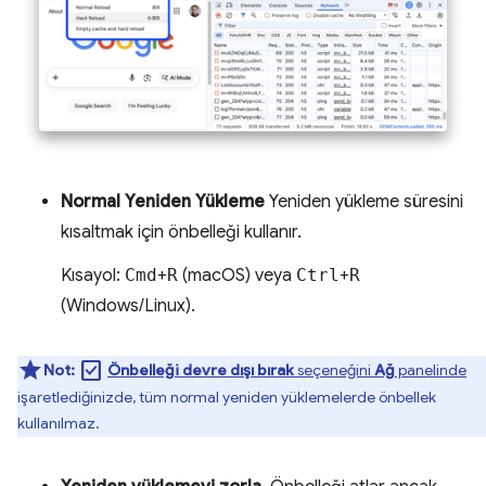
Normal Yeniden Yükleme
Yeniden yükleme süresini
kısaltmak için önbelleği kullanır.
Kısayol:
Cmd
+
R
(macOS) veya
Ctrl
+
R
(Windows/Linux).
check_box
Not:
Önbelleği devre dışı bırak
seçeneğini
Ağ
panelinde
işaretlediğinizde, tüm normal yeniden yüklemelerde önbellek
kullanılmaz.