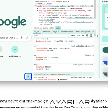
ayarlar
ayı devre dışı bırakmak için
Ayarlar
>
emasına uy
seçeneğini temizleyin ve DevTools'u yeniden yükle