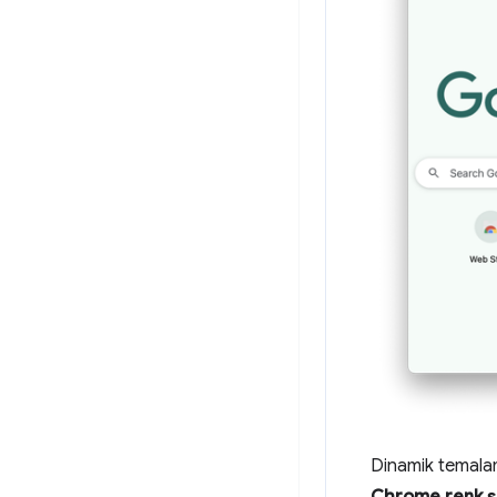
Dinamik temalam
Chrome renk ş