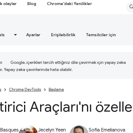
k olaylar
Blog
Chrome'daki Yenilikler
els
Ayarlar
Erişilebilirlik
Temsilciler için
Google, içerikleri tercih ettiğiniz dile çevirmek için yapay zeka
ır. Yapay zeka çevirilerinde hata olabilir.
s
Chrome DevTools
Başlama
irici Araçları'nı özelle
 Basques
Jecelyn Yeen
Sofia Emelianova