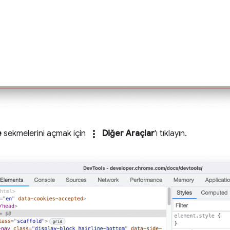
more_vert
e
sekmelerini açmak için
Diğer Araçlar
'ı tıklayın.