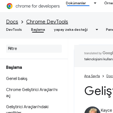
Dokümanlar
Örne
Docs
Chrome DevTools
DevTools
Başlama
yapay zeka desteği
Pan
teknolojisini kullan
Başlama
Ana Sayfa
Doc
Genel bakış
Gelişt
Chrome Geliştirici Araçları'nı
aç
Geliştirici Araçları'ndaki
Kayce