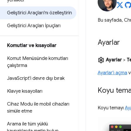
yenilikler
Geliştirici Araçları'nı özelleştirin
Bu sayfada, Chro
Geliştirici Araçları İpuçları
Ayarlar
Komutlar ve kısayollar
Komut Menüsünde komutları
settings
Ayarlar
>
T
çalıştırma
Ayarlar'ı açma
v
Java
Script'i devre dışı bırak
Koyu tem
Klavye kısayolları
Cihaz Modu ile mobil cihazları
Koyu temayı
Ay
simüle etme
Arama ile tüm yüklü