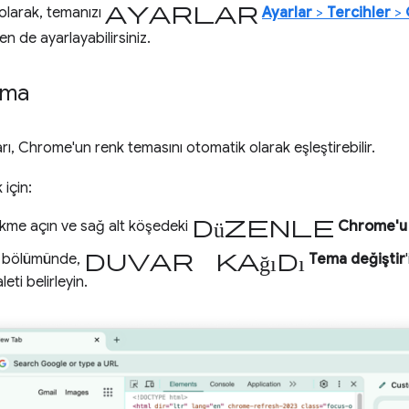
ayarlar
 olarak, temanızı
Ayarlar
>
Tercihler
>
 de ayarlayabilirsiniz.
ema
ları, Chrome'un renk temasını otomatik olarak eşleştirebilir.
için:
düzenle
ekme açın ve sağ alt köşedeki
Chrome'u 
duvar kağıdı
bölümünde,
Tema değiştir
leti belirleyin.