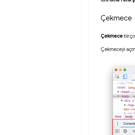
Çekmece
Çekmece
birçok
Çekmeceyi açm