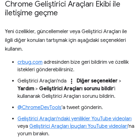
Chrome Geliştirici Araçları Ekibi ile
iletişime geçme
Yeni özellikler, güncellemeler veya Geliştirici Araçları ile
ilgili diğer konuları tartışmak için aşağıdaki seçenekleri
kullanın.
crbug.com
adresinden bize geri bildirim ve özellik
istekleri gönderebilirsiniz.
more_vert
Geliştirici Araçları'nda
Diğer seçenekler
>
Yardım
>
Geliştirici Araçları sorunu bildir
'i
kullanarak Geliştirici Araçları sorunu bildirin.
@ChromeDevTools
'a tweet gönderin.
Geliştirici Araçları'ndaki yenilikler YouTube videoları
veya
Geliştirici Araçları İpuçları YouTube videoları
'na
yorum bırakın.